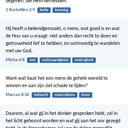
degenen, die Hem liefhebben.
1 Korintiërs 2:9
liefde
beloning
Hij heeft u bekendgemaakt, o mens, wat goed is en wat
de H
ere
van u vraagt: niet anders dan recht te doen en
getrouwheid lief te hebben, en ootmoedig te wandelen
met uw God.
Micha 6:8
wet
rechtvaardigheid
nederigheid
Want wat baat het een mens de gehele wereld te
winnen en aan zijn ziel schade te lijden?
Marcus 8:36
hebzucht
materialisme
leven
Daarom, al wat gij in het donker gesproken hebt, zal in
het licht gehoord worden en wat gij aan het oor gezegd