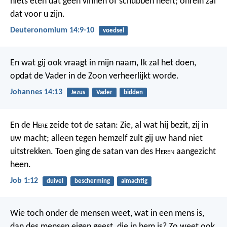
niets eten dat geen vinnen of schubben heeft; onrein zal
dat voor u zijn.
Deuteronomium 14:9-10
voedsel
En wat gij ook vraagt in mijn naam, Ik zal het doen,
opdat de Vader in de Zoon verheerlijkt worde.
Johannes 14:13
Jezus
Vader
bidden
En de H
ere
zeide tot de satan: Zie, al wat hij bezit, zij in
uw macht; alleen tegen hemzelf zult gij uw hand niet
uitstrekken. Toen ging de satan van des H
eren
aangezicht
heen.
Job 1:12
duivel
bescherming
almachtig
Wie toch onder de mensen weet, wat in een mens is,
dan des mensen eigen geest, die in hem is? Zo weet ook