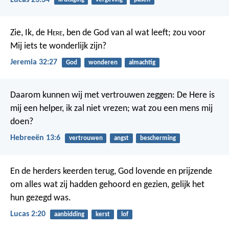
Zie, Ik, de H
ere
, ben de God van al wat leeft; zou voor
Mij iets te wonderlijk zijn?
Jeremia 32:27
God
wonderen
almachtig
Daarom kunnen wij met vertrouwen zeggen:
De Here is
mij een helper, ik zal niet vrezen;
wat zou een mens mij
doen?
Hebreeën 13:6
vertrouwen
angst
bescherming
En de herders keerden terug, God lovende en prijzende
om alles wat zij hadden gehoord en gezien, gelijk het
hun gezegd was.
Lucas 2:20
aanbidding
kerst
lof