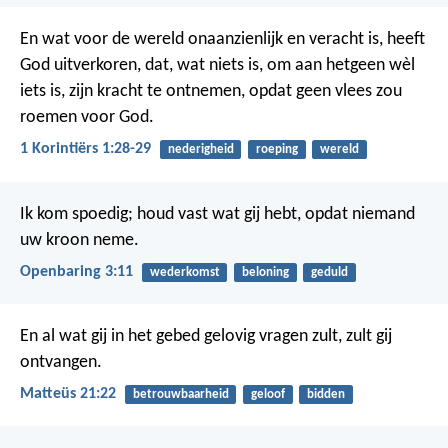
En wat voor de wereld onaanzienlijk en veracht is, heeft
God uitverkoren, dat, wat niets is, om aan hetgeen wèl
iets is, zijn kracht te ontnemen, opdat geen vlees zou
roemen voor God.
1 Korintiërs 1:28-29
nederigheid
roeping
wereld
Ik kom spoedig; houd vast wat gij hebt, opdat niemand
uw kroon neme.
Openbaring 3:11
wederkomst
beloning
geduld
En al wat gij in het gebed gelovig vragen zult, zult gij
ontvangen.
Matteüs 21:22
betrouwbaarheid
geloof
bidden