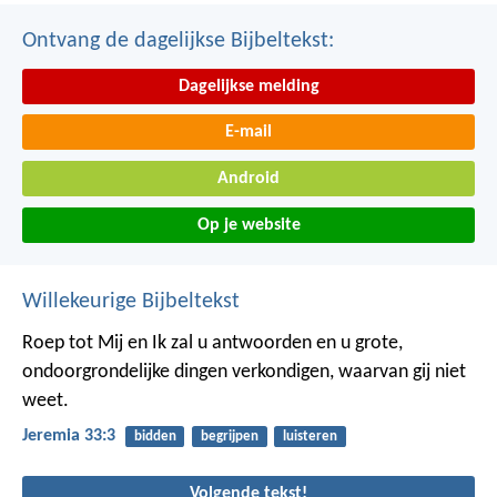
Ontvang de dagelijkse Bijbeltekst:
Dagelijkse melding
E-mail
Android
Op je website
Willekeurige Bijbeltekst
Roep tot Mij en Ik zal u antwoorden en u grote,
ondoorgrondelijke dingen verkondigen, waarvan gij niet
weet.
Jeremia 33:3
bidden
begrijpen
luisteren
Volgende tekst!