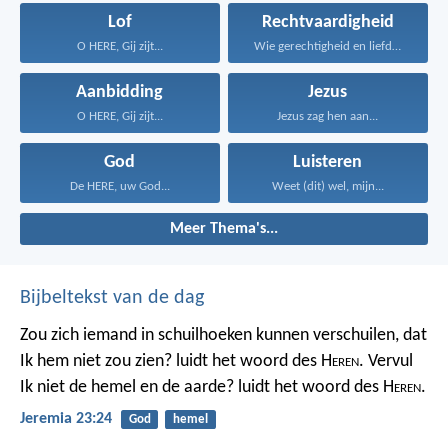
Lof
Rechtvaardigheid
O HERE, Gij zijt...
Wie gerechtigheid en liefde...
Aanbidding
Jezus
O HERE, Gij zijt...
Jezus zag hen aan...
God
Luisteren
De HERE, uw God...
Weet (dit) wel, mijn...
Meer Thema's...
Bijbeltekst van de dag
Zou zich iemand in schuilhoeken kunnen verschuilen, dat
Ik hem niet zou zien? luidt het woord des H
eren
. Vervul
Ik niet de hemel en de aarde? luidt het woord des H
eren
.
Jeremia 23:24
God
hemel