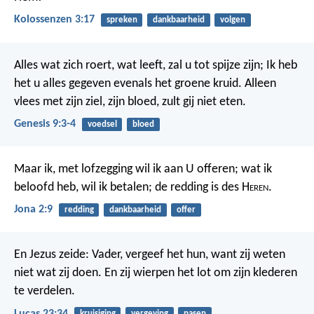
Kolossenzen 3:17
spreken
dankbaarheid
volgen
Alles wat zich roert, wat leeft, zal u tot spijze zijn; Ik heb
het u alles gegeven evenals het groene kruid. Alleen
vlees met zijn ziel, zijn bloed, zult gij niet eten.
Genesis 9:3-4
voedsel
bloed
Maar ik, met lofzegging wil ik aan U offeren; wat ik
beloofd heb, wil ik betalen; de redding is des H
eren
.
Jona 2:9
redding
dankbaarheid
offer
En Jezus zeide: Vader, vergeef het hun, want zij weten
niet wat zij doen. En zij wierpen het lot om zijn klederen
te verdelen.
Lucas 23:34
kruisiging
vergeving
pasen