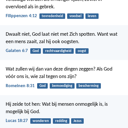
overvloed als in gebrek.
Filippenzen 4:12
tevredenheid
voedsel
leven
Dwaalt niet, God laat niet met Zich spotten. Want wat
een mens zaait, zal hij ook oogsten.
Galaten 6:7
God
rechtvaardigheid
oogst
Wat zullen wij dan van deze dingen zeggen? Als God
vóór ons is, wie zal tegen ons zijn?
Romeinen 8:31
God
bemoediging
bescherming
Hij zeide tot hen: Wat bij mensen onmogelijk is, is
mogelijk bij God.
Lucas 18:27
wonderen
redding
Jezus