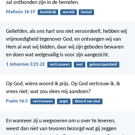
zal ontbonden zijn in de hemelen.
Matteüs 16:19
koninkrijk
wereld
hemel
Geliefden, als ons hart ons niet veroordeelt, hebben wij
vrijmoedigheid tegenover God, en ontvangen wij van
Hem al wat wij bidden, daar wij zijn geboden bewaren
en doen wat welgevallig is voor zijn aangezicht.
1 Johannes 3:21-22
vertrouwen
wet
gehoorzaamheid
Op God, wiens woord ik prijs.
Op God vertrouw ik, ik
vrees niet;
wat zou vlees mij aandoen?
Psalm 56:5
vertrouwen
angst
Woord van God
En wanneer zij u wegvoeren om u over te leveren,
weest dan niet van tevoren bezorgd wat gij zeggen