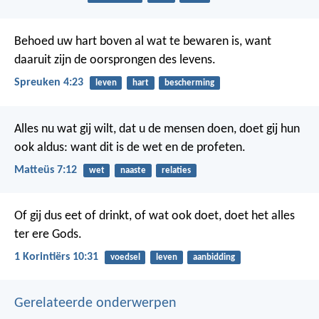
Behoed uw hart boven al wat te bewaren is,
want
daaruit zijn de oorsprongen des levens.
Spreuken 4:23
leven
hart
bescherming
Alles nu wat gij wilt, dat u de mensen doen, doet gij hun
ook aldus: want dit is de wet en de profeten.
Matteüs 7:12
wet
naaste
relaties
Of gij dus eet of drinkt, of wat ook doet, doet het alles
ter ere Gods.
1 Korintiërs 10:31
voedsel
leven
aanbidding
Gerelateerde onderwerpen