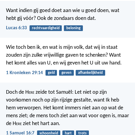
Want indien gij goed doet aan wie u goed doen, wat
hebt gij vóór? Ook de zondaars doen dat.
Lucas 6:33
rechtvaardigheid
beloning
Wie toch ben ik, en wat is mijn volk, dat wij in staat
zouden zijn zulke vrijwillige gaven te schenken? Want
het komt alles van U, en wij geven het U uit uw hand.
1 Kronieken 29:14
geld
geven
afhankelijkheid
Doch de H
ere
zeide tot Samuël: Let niet op zijn
voorkomen noch op zijn rijzige gestalte, want Ik heb
hem verworpen. Het komt immers niet aan op wat de
mens ziet; de mens toch ziet aan wat voor ogen is, maar
de H
ere
ziet het hart aan.
1 Samuel 16:7
schoonheid
hart
trots