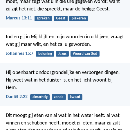
moet, maar zegt wat u in die ure gegeven wordt; want
gij zijt het niet, die spreekt, maar de heilige Geest.
Marcus 13:11
spreken
Geest
piekeren
Indien gij in Mij blijft en mijn woorden in u blijven, vraagt
wat gij maar wilt, en het zal u geworden.
Johannes 15:7
beloning
Jezus
Woord van God
Hij openbaart ondoorgrondelijke en verborgen dingen,
Hij weet wat in het duister is, en het licht woont bij
Hem.
Daniël 2:22
almachtig
zonde
kwaad
Dit moogt gij eten van al wat in het water leeft: al wat
vinnen en schubben heeft, moogt gij eten, maar gij zult