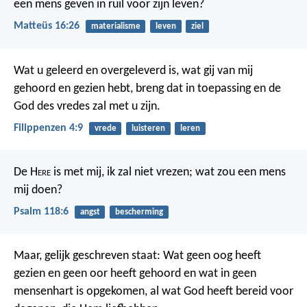
een mens geven in ruil voor zijn leven?
Matteüs 16:26
materialisme
leven
ziel
Wat u geleerd en overgeleverd is, wat gij van mij
gehoord en gezien hebt, breng dat in toepassing en de
God des vredes zal met u zijn.
Filippenzen 4:9
vrede
luisteren
leren
De H
ere
is met mij, ik zal niet vrezen;
wat zou een mens
mij doen?
Psalm 118:6
angst
bescherming
Maar, gelijk geschreven staat:
Wat geen oog heeft
gezien en geen oor heeft gehoord
en wat in geen
mensenhart is opgekomen, al wat God heeft bereid voor