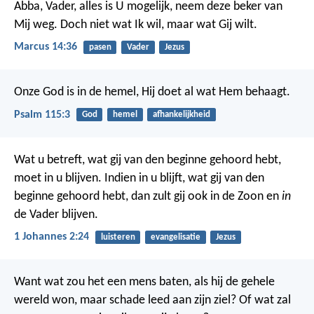
Abba, Vader, alles is U mogelijk, neem deze beker van
Mij weg. Doch niet wat Ik wil, maar wat Gij wilt.
Marcus 14:36
pasen
Vader
Jezus
Onze God is in de hemel,
Hij doet al wat Hem behaagt.
Psalm 115:3
God
hemel
afhankelijkheid
Wat u betreft, wat gij van den beginne gehoord hebt,
moet in u blijven. Indien in u blijft, wat gij van den
beginne gehoord hebt, dan zult gij ook in de Zoon en
in
de Vader blijven.
1 Johannes 2:24
luisteren
evangelisatie
Jezus
Want wat zou het een mens baten, als hij de gehele
wereld won, maar schade leed aan zijn ziel? Of wat zal