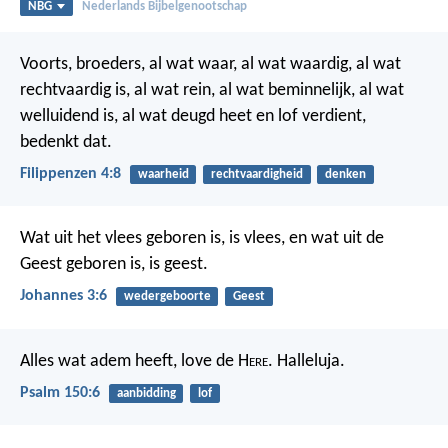
NBG
Nederlands Bijbelgenootschap
Voorts, broeders, al wat waar, al wat waardig, al wat
rechtvaardig is, al wat rein, al wat beminnelijk, al wat
welluidend is, al wat deugd heet en lof verdient,
bedenkt dat.
Filippenzen 4:8
waarheid
rechtvaardigheid
denken
Wat uit het vlees geboren is, is vlees, en wat uit de
Geest geboren is, is geest.
Johannes 3:6
wedergeboorte
Geest
Alles wat adem heeft, love de H
ere
.
Halleluja.
Psalm 150:6
aanbidding
lof