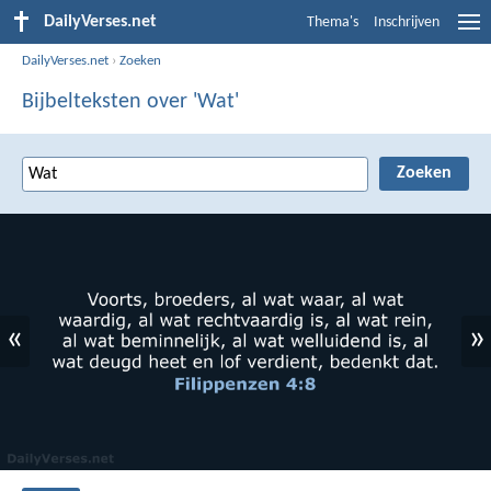
DailyVerses.net
Thema's
Inschrijven
DailyVerses.net
›
Zoeken
Bijbelteksten over 'Wat'
«
»