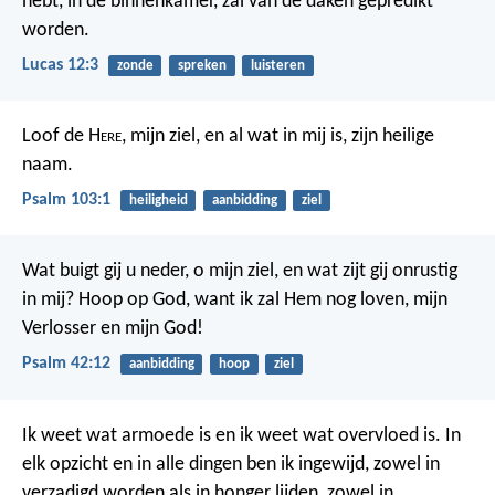
hebt, in de binnenkamer, zal van de daken gepredikt
worden.
Lucas 12:3
zonde
spreken
luisteren
Loof de H
ere
, mijn ziel,
en al wat in mij is, zijn heilige
naam.
Psalm 103:1
heiligheid
aanbidding
ziel
Wat buigt gij u neder, o mijn ziel,
en wat zijt gij onrustig
in mij?
Hoop op God, want ik zal Hem nog loven,
mijn
Verlosser en mijn God!
Psalm 42:12
aanbidding
hoop
ziel
Ik weet wat armoede is en ik weet wat overvloed is. In
elk opzicht en in alle dingen ben ik ingewijd, zowel in
verzadigd worden als in honger lijden, zowel in