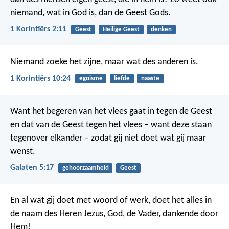
niemand, wat in God is, dan de Geest Gods.
1 Korintiërs 2:11
Geest
Heilige Geest
denken
Niemand zoeke het zijne, maar wat des anderen is.
1 Korintiërs 10:24
egoisme
liefde
naaste
Want het begeren van het vlees gaat in tegen de Geest
en dat van de Geest tegen het vlees – want deze staan
tegenover elkander – zodat gij niet doet wat gij maar
wenst.
Galaten 5:17
gehoorzaamheid
Geest
En al wat gij doet met woord of werk, doet het alles in
de naam des Heren Jezus, God, de Vader, dankende door
Hem!