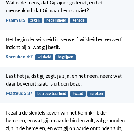
Wat is de mens, dat Gij zijner gedenkt,
en het
mensenkind, dat Gij naar hem omziet?
Psalm 8:5
zegen
nederigheid
genade
Het begin der wijsheid is: verwerf wijsheid
en verwerf
inzicht bij al wat gij bezit.
Spreuken 4:7
wijsheid
begrijpen
Laat het ja, dat gij zegt, ja zijn, en het neen, neen; wat
daar bovenuit gaat, is uit den boze.
Matteüs 5:37
betrouwbaarheid
kwaad
spreken
Ik zal u de sleutels geven van het Koninkrijk der
hemelen, en wat gij op aarde binden zult, zal gebonden
zijn in de hemelen, en wat gij op aarde ontbinden zult,