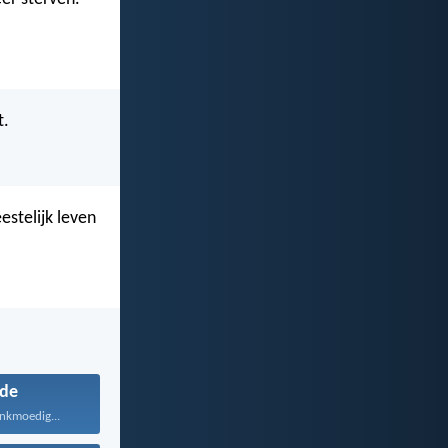
t.
stelijk leven
fde
ankmoedig...