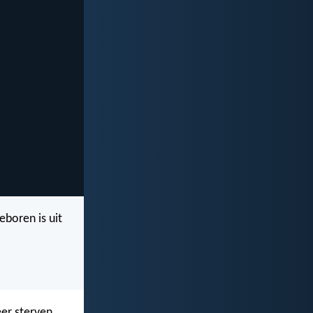
eboren is uit
er sterven.