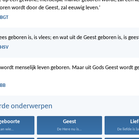
ren wordt door de Geest, zal eeuwig leven.’
 BGT
ees geboren is, is vlees; en wat uit de Geest geboren is, is gees
 HSV
wordt menselijk leven geboren. Maar uit Gods Geest wordt gee
 BB
erde onderwerpen
geboorte
Geest
Lie
dan wie...
De Here nu is...
De liefde is l