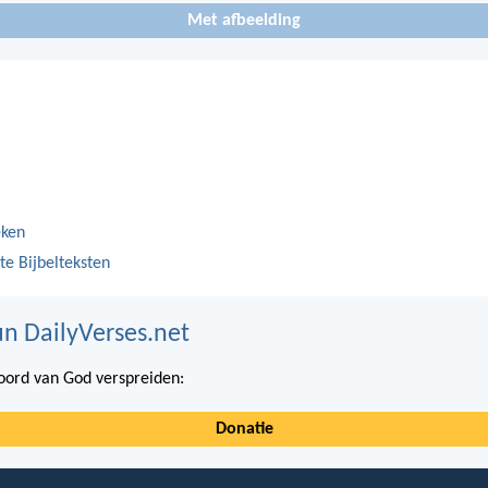
Met afbeelding
eken
te Bijbelteksten
n DailyVerses.net
ord van God verspreiden:
Donatie