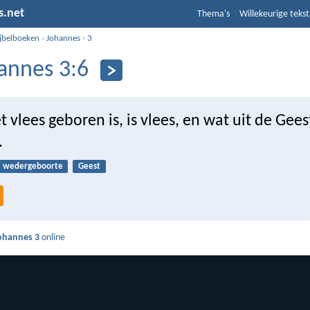
s.net
Thema's
Willekeurige tekst
ijbelboeken
›
Johannes
›
3
annes 3:6
t vlees geboren is, is vlees, en wat uit de Gee
.
wedergeboorte
Geest
ohannes 3
online