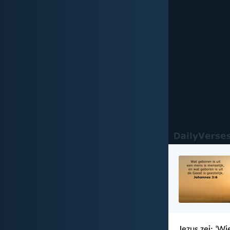
Jezus zei: ‘W