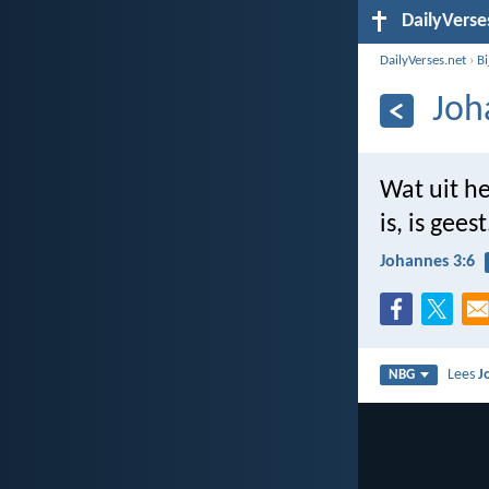
DailyVerse
DailyVerses.net
›
B
Joh
Wat uit he
is, is geest
Johannes 3:6
Lees
J
NBG