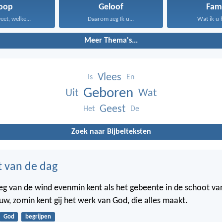
oop
Geloof
Fami
eet, welke...
Daarom zeg Ik u...
Wat ik u 
Meer Thema's...
Vlees
Is
En
Geboren
Uit
Wat
Geest
Het
De
Zoek naar Bijbelteksten
t van de dag
weg van de wind evenmin kent als het gebeente in de schoot va
w, zomin kent gij het werk van God, die alles maakt.
God
begrijpen