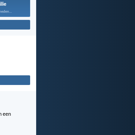
lie
heden...
n een