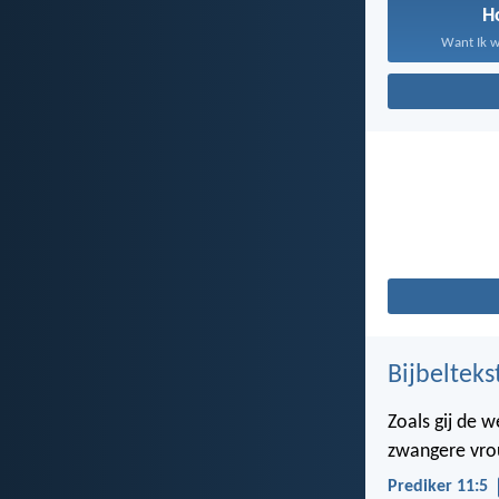
H
Want Ik w
Bijbelteks
Zoals gij de 
zwangere vrou
Prediker 11:5