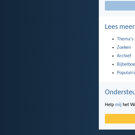
Lees meer
Thema's
Zoeken
Archief
Bijbelbo
Populairs
Ondersteu
Help
mij
het Wo