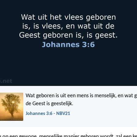
Wat geboren is uit een mens is menselijk, en wat g
de Geest is geestelijk.
Johannes 3:6 - NBV21
ie op een gewone, menselijke manier geboren wordt, zal een ke