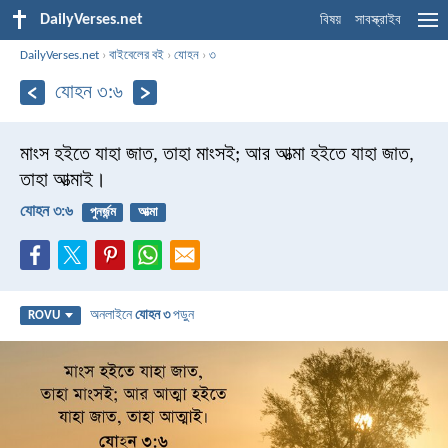
DailyVerses.net
বিষয়
সাবস্ক্রাইব
DailyVerses.net
›
বাইবেলের বই
›
যোহন
›
৩
যোহন ৩:৬
মাংস হইতে যাহা জাত, তাহা মাংসই; আর আত্মা হইতে যাহা জাত,
তাহা আত্মাই।
যোহন ৩:৬
পুনর্জন্ম
আত্মা
অনলাইনে
যোহন ৩
পড়ুন
ROVU