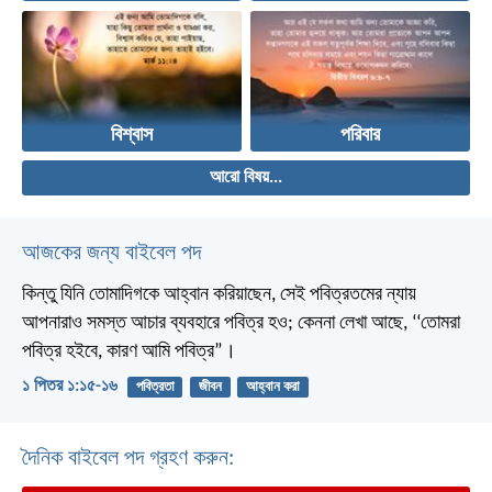
বিশ্বাস
পরিবার
আরো বিষয়...
আজকের জন্য বাইবেল পদ
কিন্তু যিনি তোমাদিগকে আহ্বান করিয়াছেন, সেই পবিত্রতমের ন্যায়
আপনারাও সমস্ত আচার ব্যবহারে পবিত্র হও; কেননা লেখা আছে, ‘‘তোমরা
পবিত্র হইবে, কারণ আমি পবিত্র”।
১ পিতর ১:১৫-১৬
পবিত্রতা
জীবন
আহ্বান করা
দৈনিক বাইবেল পদ গ্রহণ করুন: