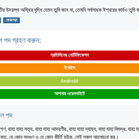
তীর উদরস্থ অস্থির বৃদ্ধি যেমন তুমি জান না, তেমনি সর্বসাধক ঈশ্বরের কার্যও তুমি
বোঝাপড়া
ল পদ গ্রহণ করুন:
প্রতিদিনের নোটিফিকেশন
ইমেইল
Android
আপনার ওয়েবসাইটে
বেল পদ
গণ, যাহা যাহা সত্য, যাহা যাহা আদরণীয়, যাহা যাহা ন্যায্য, যাহা যাহা বিশুদ্ধ, যাহা 
তিযুক্ত, যে কোন সদ্‌গুণ ও যে কোন কীর্তি হউক, সেই সকল আলোচনা কর।