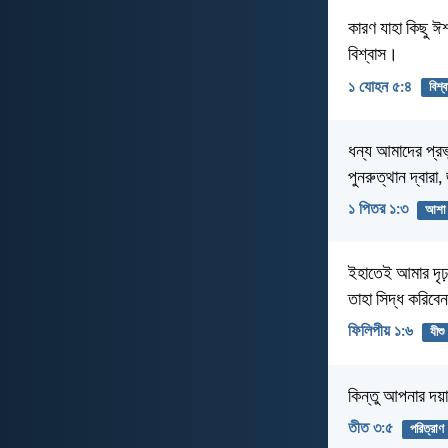
কারণ যাহা কিছু 
বিশ্বাস।
১ যোহন ৫:৪
বিশ্
ধন্য আমাদের প্রভু
পুনরুত্থান দ্বারা
১ পিতর ১:৩
আশা
ইহাতেই আমার দৃঢ় প
তাহা সিদ্ধ করিবে
ফিলিপীয় ১:৬
যীশু
কিন্তু আপনার দয়ান
তীত ৩:৫
পরিত্রাণ