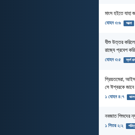
মাংস হইতে যাহা জ
যোহন ৩:৬
আত্মা
যীশু উত্তর করিলে
রাজ্যে প্রবেশ কর
যোহন ৩:৫
স্বর্গ র
প্রিয়তমেরা, আইস
সে ঈশ্বরকে জান
১ যোহন ৪:৭
ভাল
নবজাত শিশুদের ন্য
১ পিতর ২:২
পরিত্