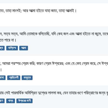
াত, তাহা মাংসই; আর আত্মা হইতে যাহা জাত, তাহা আত্মাই।
ন, সত্য সত্য, আমি তোমাকে বলিতেছি, যদি কেহ জল এবং আত্মা হইতে না জন্মে, তবে
িতে পারে না।
াজ্য
বাপ্তিস্ম
আত্মা
, আমরা পরস্পর প্রেম করি; কারণ প্রেম ঈশ্বরের; এবং যে কেহ প্রেম করে, সে ঈশ
ে।
বাসা
প্রতিবেশী
বন্ধুত্ব
ায় সেই পারমার্থিক অমিশ্রিত দুগ্ধের লালসা কর, যেন তাহার গুণে পরিত্রাণের জন্য ব
রাণ
খাদ্য
ঈশ্বরের বাণী