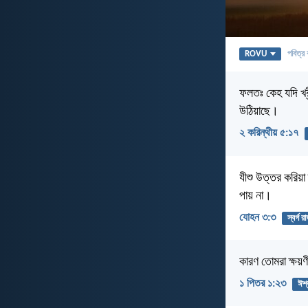
ROVU
পবিত্র 
ফলতঃ কেহ যদি খ্র
উঠিয়াছে।
২ করিন্থীয় ৫:১৭
যীশু উত্তর করিয়া
পায় না।
যোহন ৩:৩
স্বর্গ র
কারণ তোমরা ক্ষয়ণী
১ পিতর ১:২৩
ঈশ্