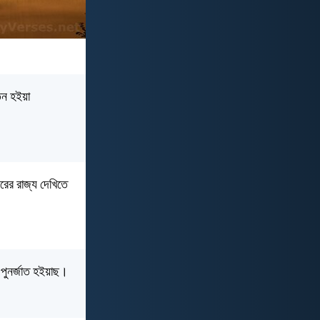
ূতন হইয়া
রের রাজ্য দেখিতে
া পুনর্জাত হইয়াছ।