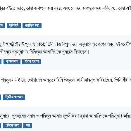
ঈশ্বর হইতে জাত, তাহা জগৎকে জয় করে; এবং যে জয় জগৎকে জয় করিয়াছে, তাহা এ
বাস
সৃষ্টিকর্তা
পরাজিত করা
 যীশু খ্রীষ্টের ঈশ্বর ও পিতা; তিনি নিজ বিপুল দয়া অনুসারে মৃতগণের মধ্য হইতে যীশু 
, জীবন্ত প্রত্যাশার নিমিত্ত আমাদিগকে পুনর্জন্ম দিয়াছেন।
পুনরুত্থান
ইষ্টার ইস্টার
্রত্যয় এই যে, তোমাদের অন্তরে যিনি উত্তম কার্য আরম্ভ করিয়াছেন, তিনি যীশু খ্রী
ন।
দ্বিতীয় আগমন
ুসারে, পুনর্জন্মের স্নান ও পবিত্র আত্মার নূতনীকরণ দ্বারা আমাদিগকে পরিত্রাণ কর
পবিত্র আত্মা
দয়া