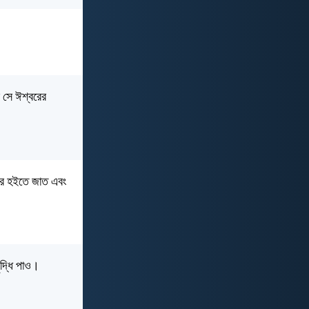
 সে ঈশ্বরের
্বর হইতে জাত এবং
ৃদ্ধি পাও।