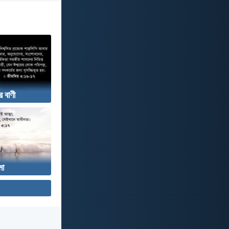
র বাণী
মা