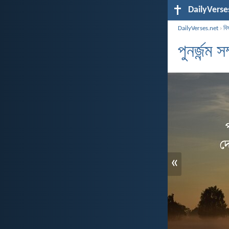
DailyVerse
DailyVerses.net
›
বি
পুনর্জন্ম 
«