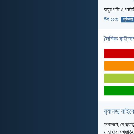
বায়ুর গতি ও গর্ভব
উপ ১১:৫
সৃষ্টিকর্তা
দৈনিক বাইবে
র‌্যানড্ম বাই
অবশেষে, হে ভ্রাতৃ
যাহা যাহা সুখ্যা