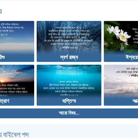
়
যীশু
স্বর্গ রাজ্য
ঈশ্বরে
ত্রাণ
বাপ্তিস্ম
আত্
আরো বিষয়...
 বাইবেল পদ