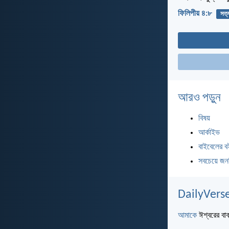
ফিলিপীয় ৪:৮
সত্
আরও পড়ুন
বিষয়
আর্কাইভ
বাইবেলের ব
সবচেয়ে জন
DailyVerse
আমাকে
ঈশ্বরের বাক