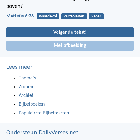
boven?
Matteüs 6:26
waardevol
vertrouwen
Vader
Volgende tekst!
Met afbeelding
Lees meer
Thema's
Zoeken
Archief
Bijbelboeken
Populairste Bijbelteksten
Ondersteun DailyVerses.net