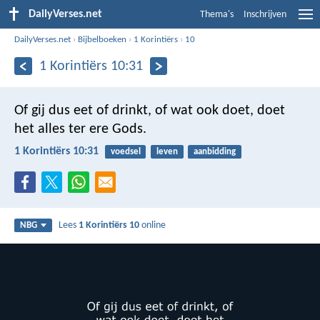
DailyVerses.net
Thema's
Inschrijven
DailyVerses.net
›
Bijbelboeken
›
1 Korintiërs
›
10
1 Korintiërs 10:31
Of gij dus eet of drinkt, of wat ook doet, doet
het alles ter ere Gods.
1 Korintiërs 10:31
voedsel
leven
aanbidding
Lees
1 Korintiërs 10
online
NBG