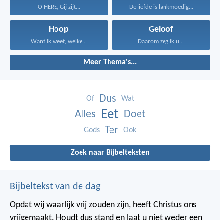
O HERE, Gij zijt...
De liefde is lankmoedig...
Hoop
Geloof
Want Ik weet, welke...
Daarom zeg Ik u...
Meer Thema's...
Dus
Of
Wat
Eet
Alles
Doet
Ter
Gods
Ook
Zoek naar Bijbelteksten
Bijbeltekst van de dag
Opdat wij waarlijk vrij zouden zijn, heeft Christus ons
vrijgemaakt. Houdt dus stand en laat u niet weder een