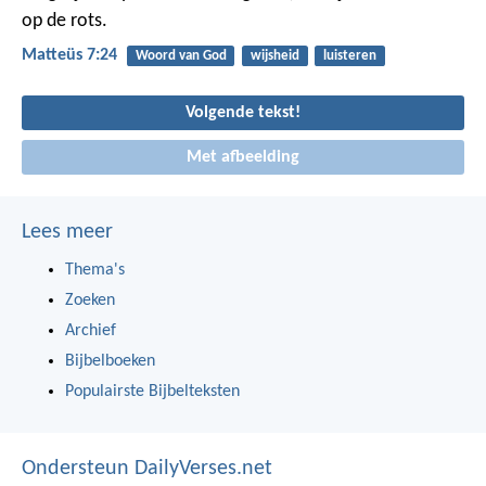
op de rots.
Matteüs 7:24
Woord van God
wijsheid
luisteren
Volgende tekst!
Met afbeelding
Lees meer
Thema's
Zoeken
Archief
Bijbelboeken
Populairste Bijbelteksten
Ondersteun DailyVerses.net