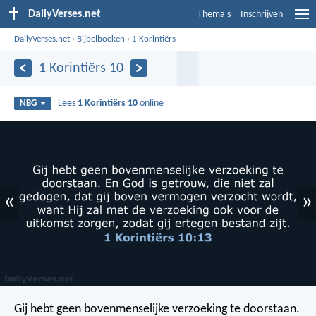
DailyVerses.net
Thema's
Inschrijven
DailyVerses.net
›
Bijbelboeken
›
1 Korintiërs
1 Korintiërs 10
Lees
1 Korintiërs 10
online
NBG
«
»
Gij hebt geen bovenmenselijke verzoeking te doorstaan.