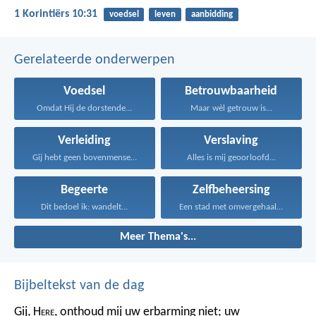
1 Korintiërs 10:31
voedsel
leven
aanbidding
Gerelateerde onderwerpen
Voedsel
Betrouwbaarheid
Omdat Hij de dorstende...
Maar wèl getrouw is...
Verleiding
Verslaving
Gij hebt geen bovenmenselijke...
Alles is mij geoorloofd...
Begeerte
Zelfbeheersing
Dit bedoel ik: wandelt...
Een stad met omvergehaalde...
Meer Thema's...
Bijbeltekst van de dag
Gij, H
ere
, onthoud mij uw erbarming niet;
uw