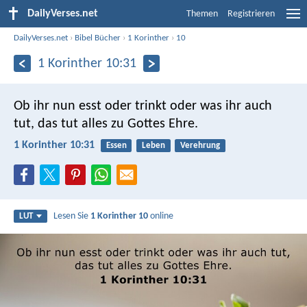
DailyVerses.net
Themen
Registrieren
DailyVerses.net
›
Bibel Bücher
›
1 Korinther
›
10
1 Korinther 10:31
Ob ihr nun esst oder trinkt oder was ihr auch
tut, das tut alles zu Gottes Ehre.
1 Korinther 10:31
Essen
Leben
Verehrung
Lesen Sie
1 Korinther 10
online
LUT