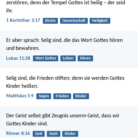
zerstören, denn der Tempel Gottes ist heilig – der seid
ihr.
1 Korinther 3:17
Kirche
Gemeinschaft
Heiligkeit
Er aber sprach: Selig sind, die das Wort Gottes hören
und bewahren.
Lukas 11:28
Wort Gottes
Leben
Hören
Selig sind, die Frieden stiften;
denn sie werden Gottes
Kinder heißen.
Matthäus 5:9
Segen
Frieden
Kinder
Der Geist selbst gibt Zeugnis unserm Geist, dass wir
Gottes Kinder sind.
Römer 8:16
Gott
Geist
Kinder