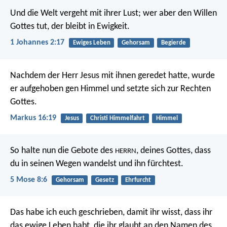
Und die Welt vergeht mit ihrer Lust; wer aber den Willen
Gottes tut, der bleibt in Ewigkeit.
1 Johannes 2:17
Ewiges Leben
Gehorsam
Begierde
Nachdem der Herr Jesus mit ihnen geredet hatte, wurde
er aufgehoben gen Himmel und setzte sich zur Rechten
Gottes.
Markus 16:19
Jesus
Christi Himmelfahrt
Himmel
So halte nun die Gebote des
, deines Gottes, dass
HERRN
du in seinen Wegen wandelst und ihn fürchtest.
5 Mose 8:6
Gehorsam
Gesetz
Ehrfurcht
Das habe ich euch geschrieben, damit ihr wisst, dass ihr
das ewige Leben habt, die ihr glaubt an den Namen des