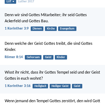
LUT
Luther 2017
Denn wir sind Gottes Mitarbeiter; ihr seid Gottes
Ackerfeld und Gottes Bau.
1 Korinther 3:9
Dienen
Kirche
Evangelium
Denn welche der Geist Gottes treibt, die sind Gottes
Kinder.
Römer 8:14
Gehorsam
Geist
Kinder
Wisst ihr nicht, dass ihr Gottes Tempel seid und der Geist
Gottes in euch wohnt?
1 Korinther 3:16
Heiligkeit
Heiliger Geist
Geist
Wenn jemand den Tempel Gottes zerstört, den wird Gott