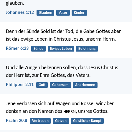
glauben.
Johannes 1:12
Glauben
Vater
Kinder
Denn der Sünde Sold ist der Tod; die Gabe Gottes aber
ist das ewige Leben in Christus Jesus, unserm Herrn.
Römer 6:23
Sünde
Ewiges Leben
Belohnung
Und alle Zungen bekennen sollen, dass Jesus Christus
der Herr ist, zur Ehre Gottes, des Vaters.
Philipper 2:11
Gott
Gehorsam
Anerkennen
Jene verlassen sich auf Wagen und Rosse;
wir aber
denken an den Namen des
, unsres Gottes.
HERRN
Psalm 20:8
Vertrauen
Götzen
Geistlicher Kampf