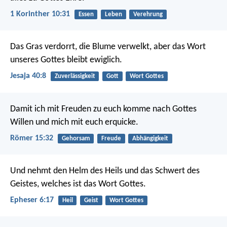
1 Korinther 10:31
Essen
Leben
Verehrung
Das Gras verdorrt, die Blume verwelkt,
aber das Wort
unseres Gottes bleibt ewiglich.
Jesaja 40:8
Zuverlässigkeit
Gott
Wort Gottes
Damit ich mit Freuden zu euch komme nach Gottes
Willen und mich mit euch erquicke.
Römer 15:32
Gehorsam
Freude
Abhängigkeit
Und nehmt den Helm des Heils und das Schwert des
Geistes, welches ist das Wort Gottes.
Epheser 6:17
Heil
Geist
Wort Gottes