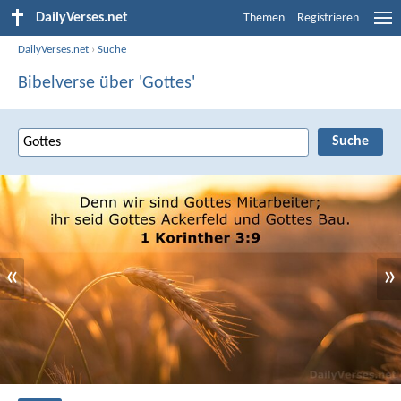
DailyVerses.net
Themen
Registrieren
DailyVerses.net
›
Suche
Bibelverse über 'Gottes'
«
»