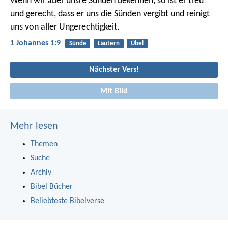
Wenn wir aber unsre Sünden bekennen, so ist er treu
und gerecht, dass er uns die Sünden vergibt und reinigt
uns von aller Ungerechtigkeit.
1 Johannes 1:9
Sünde
Läutern
Übel
Nächster Vers!
Mit Bild
Mehr lesen
Themen
Suche
Archiv
Bibel Bücher
Beliebteste Bibelverse