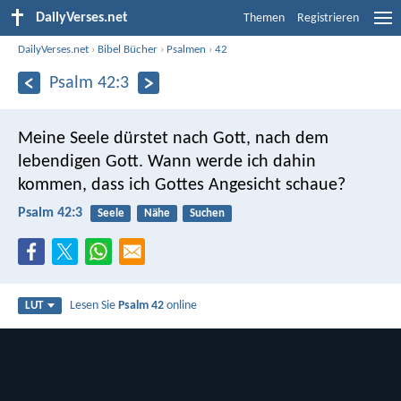
DailyVerses.net
Themen
Registrieren
DailyVerses.net
›
Bibel Bücher
›
Psalmen
›
42
Psalm 42:3
Meine Seele dürstet nach Gott, nach dem
lebendigen Gott.
Wann werde ich dahin
kommen, dass ich Gottes Angesicht schaue?
Psalm 42:3
Seele
Nähe
Suchen
Lesen Sie
Psalm 42
online
LUT