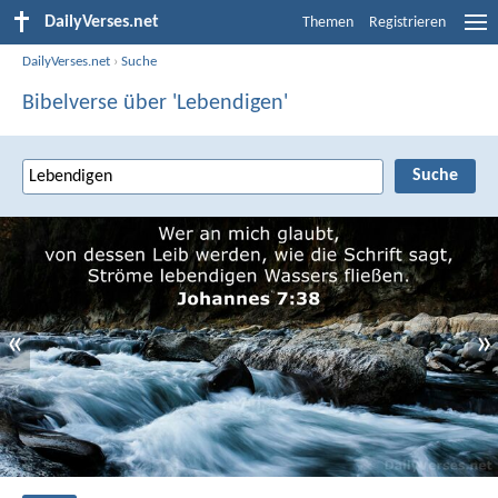
DailyVerses.net
Themen
Registrieren
DailyVerses.net
›
Suche
Bibelverse über 'Lebendigen'
«
»