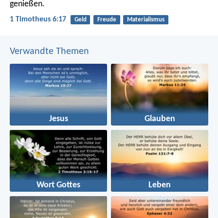
genießen.
1 Timotheus 6:17
Geld
Freude
Materialismus
Verwandte Themen
Jesus
Glauben
Wort Gottes
Leben