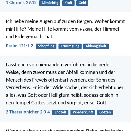
1 Chronik 29:12
Allmächtig
Kraft
Geld
Ich hebe meine Augen auf zu den Bergen.
Woher kommt
mir Hilfe?
Meine Hilfe kommt vom
,
der Himmel
HERRN
und Erde gemacht hat.
Psalm 121:1-2
Schöpfung
Ermutigung
Abhängigkeit
Lasst euch von niemandem verführen, in keinerlei
Weise; denn zuvor muss der Abfall kommen und der
Mensch des Frevels offenbart werden, der Sohn des
Verderbens. Er ist der Widersacher, der sich erhebt über
alles, was Gott oder Heiligtum heißt, sodass er sich in
den Tempel Gottes setzt und vorgibt, er sei Gott.
2 Thessalonicher 2:3-4
Endzeit
Wiederkunft
Götzen