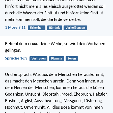
Und ich richte meinen Bund so mit euch auf, dass
hinfort nicht mehr alles Fleisch ausgerottet werden soll
durch die Wasser der Sintflut und hinfort keine Sintflut
mehr kommen soll, die die Erde verderbe.
1 Mose 9:11
Sicherheit
Bündnis
Verheißungen
Befiehl dem
deine Werke,
so wird dein Vorhaben
HERRN
gelingen.
Sprüche 16:3
Vertrauen
Planung
Segen
Und er sprach: Was aus dem Menschen herauskommt,
das macht den Menschen unrein. Denn von innen, aus
dem Herzen der Menschen, kommen heraus die bösen
Gedanken, Unzucht, Diebstahl, Mord, Ehebruch, Habgier,
Bosheit, Arglist, Ausschweifung, Missgunst, Lästerung,
Hochmut, Unvernunft. All dies Böse kommt von innen