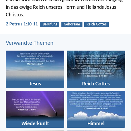
in das ewige Reich unseres Herrn und Heilands Jesus
Christus.
2 Petrus 1:10-11
Berufung
Gehorsam
Reich Gottes
Verwandte Themen
Jesus
Reich Gottes
Wiederkunft
Himmel