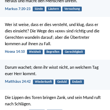
heraus und macht den Menschen unrein.
Markus 7:20-23
Sünde
Läutern
Versuchung
Wer ist weise, dass er dies versteht, und klug, dass er
dies einsieht? Die Wege des
sind richtig und die
HERRN
Gerechten wandeln darauf; aber die Übertreter
kommen auf ihnen zu Fall.
Hosea 14:10
Weisheit
Begreifen
Gerechtigkeit
Darum wachet; denn ihr wisst nicht, an welchem Tag
euer Herr kommt.
Matthäus 24:42
Wiederkunft
Geduld
Endzeit
Die Lippen des Toren bringen Zank,
und sein Mund ruft
nach Schlägen.