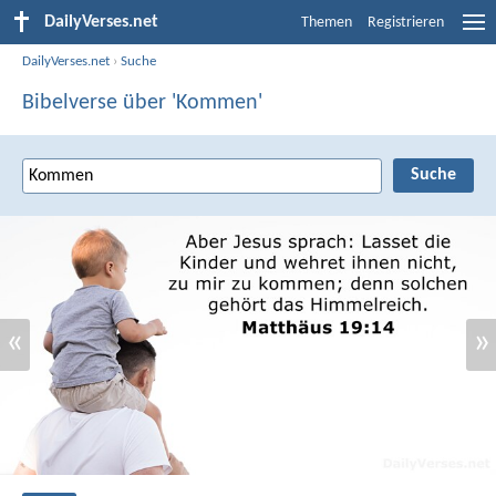
DailyVerses.net
Themen
Registrieren
DailyVerses.net
›
Suche
Bibelverse über 'Kommen'
«
»