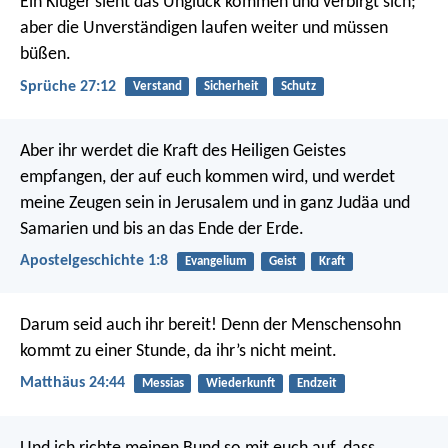
Ein Kluger sieht das Unglück kommen und verbirgt sich;
aber die Unverständigen laufen weiter und müssen
büßen.
Sprüche 27:12
Verstand
Sicherheit
Schutz
Aber ihr werdet die Kraft des Heiligen Geistes
empfangen, der auf euch kommen wird, und werdet
meine Zeugen sein in Jerusalem und in ganz Judäa und
Samarien und bis an das Ende der Erde.
Apostelgeschichte 1:8
Evangelium
Geist
Kraft
Darum seid auch ihr bereit! Denn der Menschensohn
kommt zu einer Stunde, da ihr’s nicht meint.
Matthäus 24:44
Messias
Wiederkunft
Endzeit