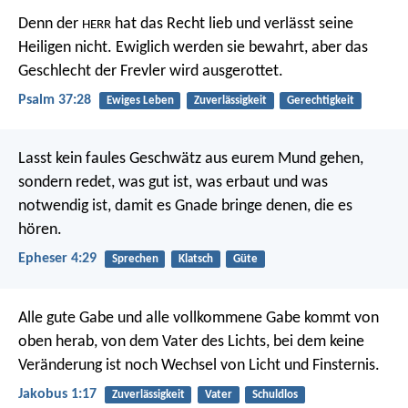
Denn der
hat das Recht lieb
und verlässt seine
HERR
Heiligen nicht.
Ewiglich werden sie bewahrt,
aber das
Geschlecht der Frevler wird ausgerottet.
Psalm 37:28
Ewiges Leben
Zuverlässigkeit
Gerechtigkeit
Lasst kein faules Geschwätz aus eurem Mund gehen,
sondern redet, was gut ist, was erbaut und was
notwendig ist, damit es Gnade bringe denen, die es
hören.
Epheser 4:29
Sprechen
Klatsch
Güte
Alle gute Gabe und alle vollkommene Gabe kommt von
oben herab, von dem Vater des Lichts, bei dem keine
Veränderung ist noch Wechsel von Licht und Finsternis.
Jakobus 1:17
Zuverlässigkeit
Vater
Schuldlos