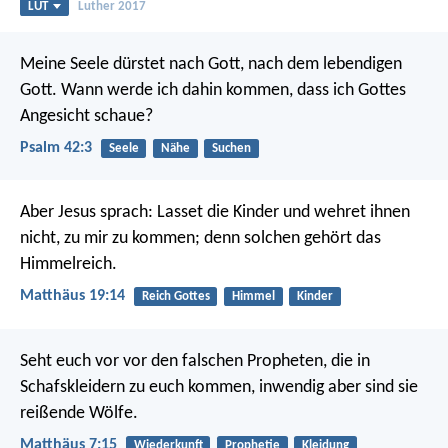
LUT
Luther 2017
Meine Seele dürstet nach Gott, nach dem lebendigen
Gott.
Wann werde ich dahin kommen, dass ich Gottes
Angesicht schaue?
Psalm 42:3
Seele
Nähe
Suchen
Aber Jesus sprach: Lasset die Kinder und wehret ihnen
nicht, zu mir zu kommen; denn solchen gehört das
Himmelreich.
Matthäus 19:14
Reich Gottes
Himmel
Kinder
Seht euch vor vor den falschen Propheten, die in
Schafskleidern zu euch kommen, inwendig aber sind sie
reißende Wölfe.
Matthäus 7:15
Wiederkunft
Prophetie
Kleidung