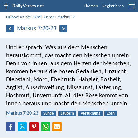
DailyVerses.net
Themen
Registrieren
DailyVerses.net
›
Bibel Bücher
›
Markus
›
7
Markus 7:20-23
Und er sprach: Was aus dem Menschen
herauskommt, das macht den Menschen unrein.
Denn von innen, aus dem Herzen der Menschen,
kommen heraus die bösen Gedanken, Unzucht,
Diebstahl, Mord, Ehebruch, Habgier, Bosheit,
Arglist, Ausschweifung, Missgunst, Lästerung,
Hochmut, Unvernunft. All dies Böse kommt von
innen heraus und macht den Menschen unrein.
Markus 7:20-23
Sünde
Läutern
Versuchung
Zorn
Übel
Stolz