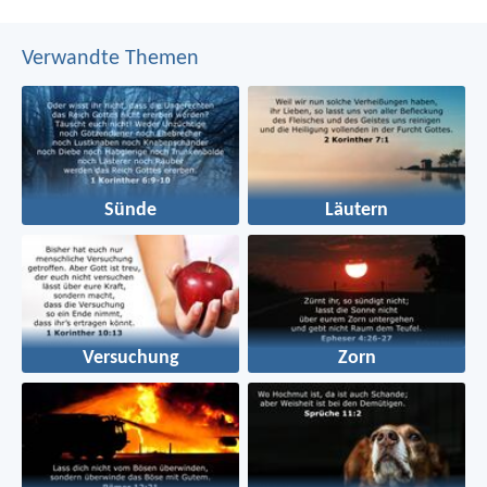
Verwandte Themen
Sünde
Läutern
Versuchung
Zorn