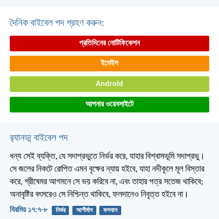
দৈনিক বাইবেল পদ গ্রহণ করুন:
প্রতিদিনের নোটিফিকেশন
ইমেইল
Android
আপনার ওয়েবসাইটে
র‌্যানড্ম বাইবেল পদ
ধন্য সেই ব্যক্তি, যে সদাপ্রভুতে নির্ভর করে, যাহার বিশ্বাসভূমি সদাপ্রভু।
সে জলের নিকটে রোপিত এমন বৃক্ষের ন্যায় হইবে, যাহা নদীকূলে মূল বিস্তার
করে, গ্রীষেমর আগমনে সে ভয় করিবে না, এবং তাহার পত্র সতেজ থাকিবে;
অনাবৃষ্টির বৎসরেও সে নিশ্চিন্ত থাকিবে, ফলদানেও নিবৃত্ত হইবে না।
যিরমিয় ১৭:৭-৮
নির্ভর
আশীর্বাদ
ফলবান