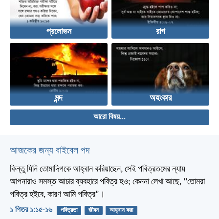
প্রলোভন
রাগ
মন্দ
অহংকার
আরো বিষয়...
আজকের জন্য বাইবেল পদ
কিন্তু যিনি তোমাদিগকে আহ্বান করিয়াছেন, সেই পবিত্রতমের ন্যায়
আপনারাও সমস্ত আচার ব্যবহারে পবিত্র হও; কেননা লেখা আছে, ‘‘তোমরা
পবিত্র হইবে, কারণ আমি পবিত্র”।
১ পিতর ১:১৫-১৬
পবিত্রতা
জীবন
আহ্বান করা