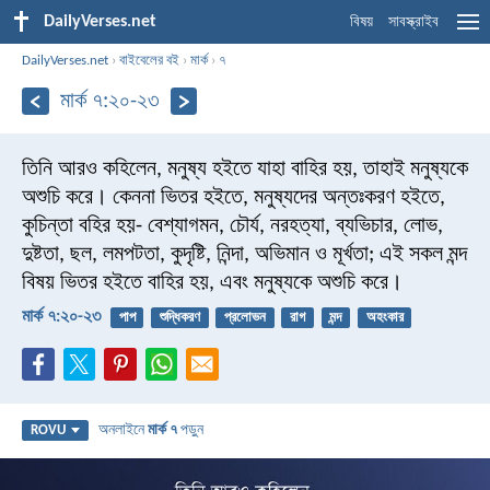
DailyVerses.net
বিষয়
সাবস্ক্রাইব
DailyVerses.net
›
বাইবেলের বই
›
মার্ক
›
৭
মার্ক ৭:২০-২৩
তিনি আরও কহিলেন, মনুষ্য হইতে যাহা বাহির হয়, তাহাই মনুষ্যকে
অশুচি করে। কেননা ভিতর হইতে, মনুষ্যদের অন্তঃকরণ হইতে,
কুচিন্তা বহির হয়- বেশ্যাগমন, চৌর্য, নরহত্যা, ব্যভিচার, লোভ,
দুষ্টতা, ছল, লমপটতা, কুদৃষ্টি, নিন্দা, অভিমান ও মূর্খতা; এই সকল মন্দ
বিষয় ভিতর হইতে বাহির হয়, এবং মনুষ্যকে অশুচি করে।
মার্ক ৭:২০-২৩
পাপ
শুদ্ধিকরণ
প্রলোভন
রাগ
মন্দ
অহংকার
অনলাইনে
মার্ক ৭
পড়ুন
ROVU