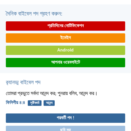
দৈনিক বাইবেল পদ গ্রহণ করুন:
প্রতিদিনের নোটিফিকেশন
ইমেইল
Android
আপনার ওয়েবসাইটে
র‌্যানড্ম বাইবেল পদ
তোমরা প্রভুতে সর্বদা আনন্দ কর; পুনরায় বলিব, আনন্দ কর।
ফিলিপীয় ৪:৪
সৃষ্টিকর্তা
আনন্দ
পরবর্তী পদ !
ছবি সহ