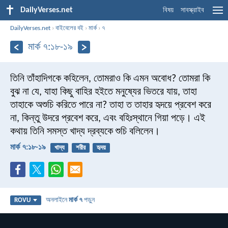
DailyVerses.net
বিষয়
সাবস্ক্রাইব
DailyVerses.net
›
বাইবেলের বই
›
মার্ক
›
৭
মার্ক ৭:১৮-১৯
তিনি তাঁহাদিগকে কহিলেন, তোমরাও কি এমন অবোধ? তোমরা কি
বুঝ না যে, যাহা কিছু বাহির হইতে মনুষ্যের ভিতরে যায়, তাহা
তাহাকে অশুচি করিতে পারে না? তাহা ত তাহার হৃদয়ে প্রবেশ করে
না, কিন্তু উদরে প্রবেশ করে, এবং বহিঃস্থানে গিয়া পড়ে। এই
কথায় তিনি সমস্ত খাদ্য দ্রব্যকে শুচি বলিলেন।
মার্ক ৭:১৮-১৯
খাদ্য
শরীর
হৃদয়
অনলাইনে
মার্ক ৭
পড়ুন
ROVU