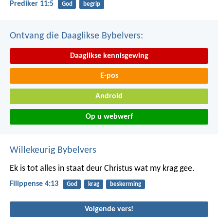
Prediker 11:5
God
begrip
Ontvang die Daaglikse Bybelvers:
Daaglikse kennisgewing
E-pos
Android
Op u webwerf
Willekeurig Bybelvers
Ek is tot alles in staat deur Christus wat my krag gee.
Filippense 4:13
God
krag
beskerming
Volgende vers!