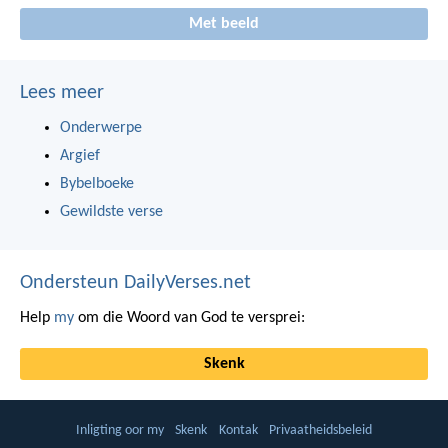
Met beeld
Lees meer
Onderwerpe
Argief
Bybelboeke
Gewildste verse
Ondersteun DailyVerses.net
Help
my
om die Woord van God te versprei:
Skenk
Inligting oor my
Skenk
Kontak
Privaatheidsbeleid