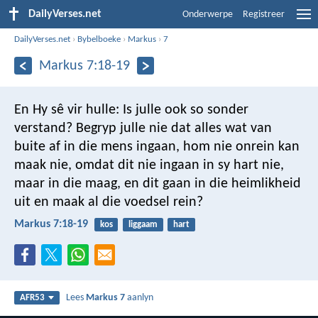
DailyVerses.net
Onderwerpe
Registreer
DailyVerses.net
›
Bybelboeke
›
Markus
›
7
Markus 7:18-19
En Hy sê vir hulle: Is julle ook so sonder
verstand? Begryp julle nie dat alles wat van
buite af in die mens ingaan, hom nie onrein kan
maak nie, omdat dit nie ingaan in sy hart nie,
maar in die maag, en dit gaan in die heimlikheid
uit en maak al die voedsel rein?
Markus 7:18-19
kos
liggaam
hart
Lees
Markus 7
aanlyn
AFR53