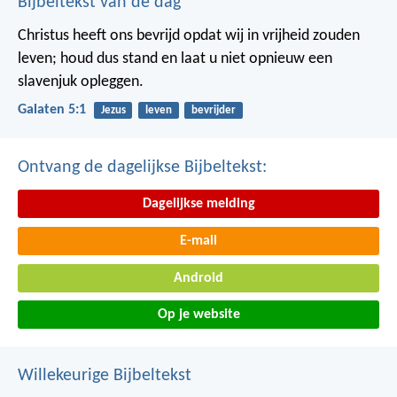
Bijbeltekst van de dag
Christus heeft ons bevrijd opdat wij in vrijheid zouden
leven; houd dus stand en laat u niet opnieuw een
slavenjuk opleggen.
Galaten 5:1
Jezus
leven
bevrijder
Ontvang de dagelijkse Bijbeltekst:
Dagelijkse melding
E-mail
Android
Op je website
Willekeurige Bijbeltekst