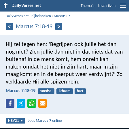
DailyVerses.net
Thema's
Inschrijven
DailyVerses.net
›
Bijbelboeken
›
Marcus
›
7
Marcus 7:18-19
Hij zei tegen hen: ‘Begrijpen ook jullie het dan
nog niet? Zien jullie dan niet in dat niets dat van
buitenaf in de mens komt, hem onrein kan
maken omdat het niet in zijn hart, maar in zijn
maag komt en in de beerput weer verdwijnt?’ Zo
verklaarde Hij alle spijzen rein.
Marcus 7:18-19
voedsel
lichaam
hart
Lees
Marcus 7
online
NBV21