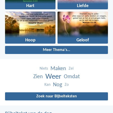
Hart
Liefde
Hoop
Geloof
Meer Thema's...
Maken
Niets
Zei
Weer
Zien
Omdat
Nog
Kan
Zo
Zoek naar Bijbelteksten