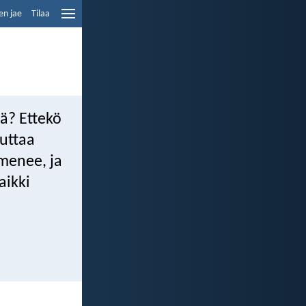
en jae
Tilaa
ä? Ettekö
tuttaa
menee, ja
aikki