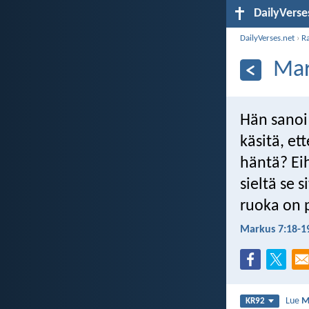
DailyVerse
DailyVerses.net
›
R
Mar
Hän sanoi
käsitä, et
häntä? Ei
sieltä se 
ruoka on 
Markus 7:18-1
Lue
M
KR92