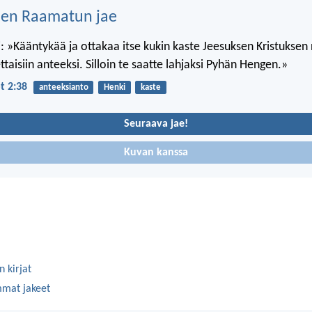
nen Raamatun jae
i: »Kääntykää ja ottakaa itse kukin kaste Jeesuksen Kristuksen
taisiin anteeksi. Silloin te saatte lahjaksi Pyhän Hengen.»
t 2:38
anteeksianto
Henki
kaste
Seuraava jae!
Kuvan kanssa
 kirjat
mmat jakeet