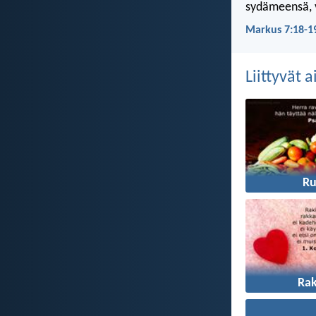
sydämeensä, v
Markus 7:18-1
Liittyvät 
R
Ra