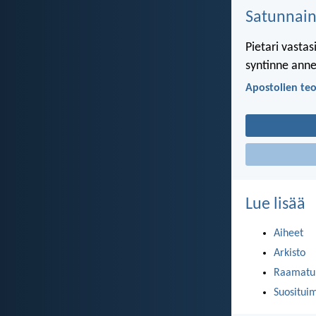
Satunnai
Pietari vastas
syntinne annet
Apostolien teo
Lue lisää
Aiheet
Arkisto
Raamatun
Suositui