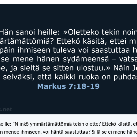
heille: "Niinkö ymmärtämättömiä tekin olette? Ettekö käsitä, e
n menee ihmiseen, voi häntä saastuttaa? Sillä se ei mene hän