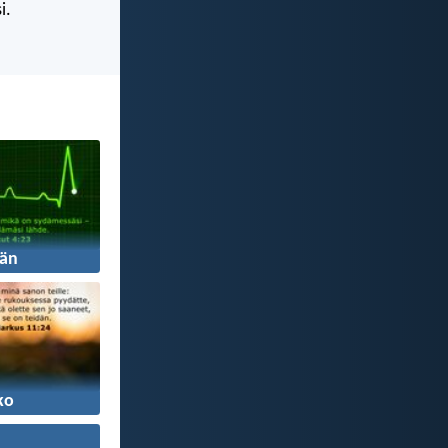
i.
än
ko