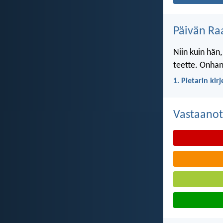
Päivän Ra
Niin kuin hän,
teette. Onhan 
1. Pietarin kir
Vastaanot