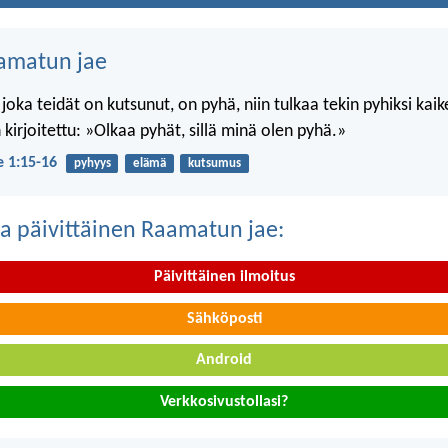
amatun jae
 joka teidät on kutsunut, on pyhä, niin tulkaa tekin pyhiksi kai
kirjoitettu: »Olkaa pyhät, sillä minä olen pyhä.»
je 1:15-16
pyhyys
elämä
kutsumus
a päivittäinen Raamatun jae:
Päivittäinen ilmoitus
Sähköposti
Android
Verkkosivustollasi?