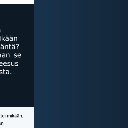
ttei mikään,
en