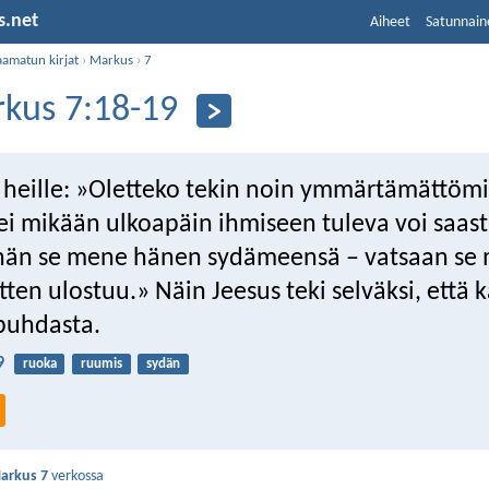
s.net
Aiheet
Satunnain
aamatun kirjat
›
Markus
›
7
kus 7:18-19
 heille: »Oletteko tekin noin ymmärtämättömi
tei mikään ulkoapäin ihmiseen tuleva voi saas
hän se mene hänen sydämeensä – vatsaan se 
sitten ulostuu.» Näin Jeesus teki selväksi, että k
puhdasta.
9
ruoka
ruumis
sydän
arkus 7
verkossa