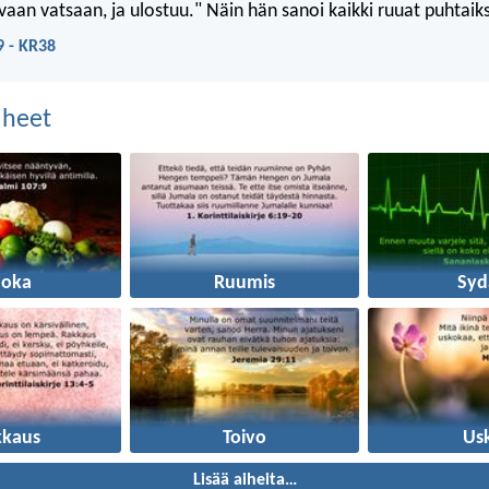
aan vatsaan, ja ulostuu." Näin hän sanoi kaikki ruuat puhtaiks
9 - KR38
aiheet
uoka
Ruumis
Syd
kkaus
Toivo
Us
Lisää aiheita…