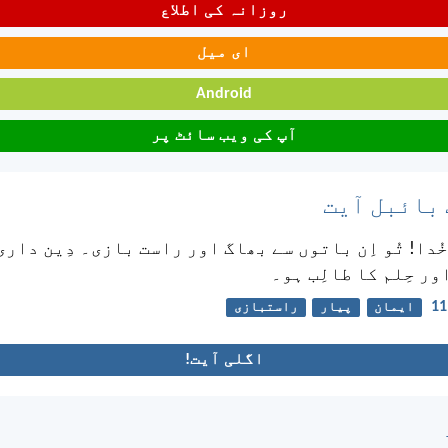
روزانہ کی اطلاع
ای میل
Android
آپ کی ویب سائٹ پر
 بائبل آیت
 خُدا! تُو اِن باتوں سے بھاگ اور راست بازی۔ دِین دار
اور حِلم کا طالِب ہو۔
ایمان
پیار
راستبازی
اگلی آیت!