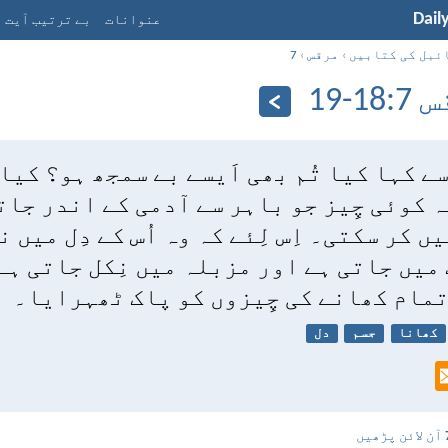
Dail
عنوانات
بے ترتیب آیت
ئبل کی کتابیں
›
مرقس
›
7
1-‏19
 سے کہا کیا تُم بھی اَیسے بے سمجھ ہو؟ کیا 
 کوئی چِیز جو باہر سے آدمی کے اندر جاتی
 کر سکتی۔ اِس لِئے کہ وہ اُس کے دِل میں 
میں جاتی ہے اور مزبلہ میں نِکل جاتی ہے
 تمام کھانے کی چِیزوں کو پاک ٹھہرایا۔
کھانا
جسم
دل
آن لائن پڑھیں