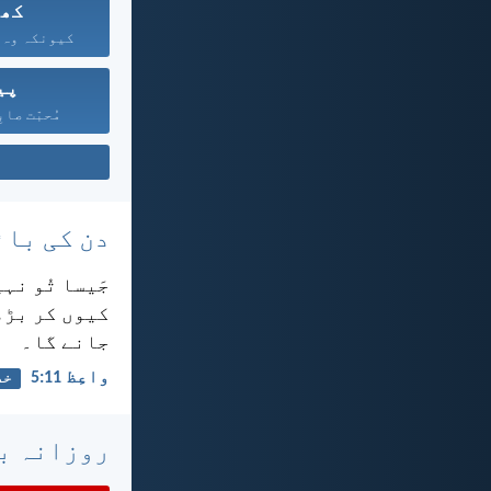
کھا
کیونکہ وہ ت
پی
مُحبّت صابِ
دن کی بائ
جَیسا تُو نہ
کیوں کر بڑھت
جانے گا۔
واعِظ 11:‏5
خد
روزانہ با