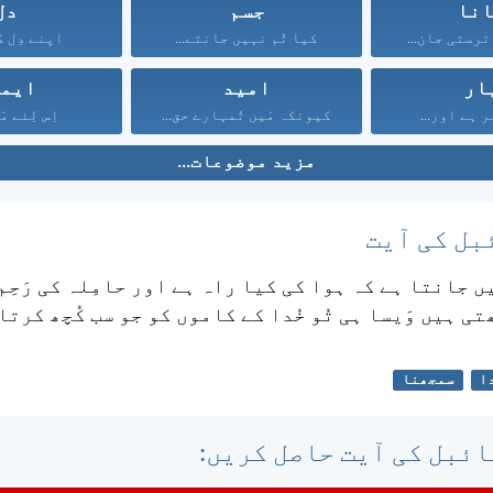
نا
جسم
دل
رستی جان...
کیا تُم نہیں جانتے...
اپنے دِل کی
ار
امید
ایم
ر ہے اور...
کیونکہ مَیں تُمہارے حق...
اِس لِئے مَی
مزید موضوعات...
بل کی آیت
یں جانتا ہے کہ ہوا کی کیا راہ ہے اور حامِلہ کی رَحِم 
ی ہیں وَیسا ہی تُو خُدا کے کاموں کو جو سب کُچھ کرتا
ا
سمجھنا
ئبل کی آیت حاصل کریں: