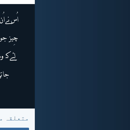
متعلقہ م