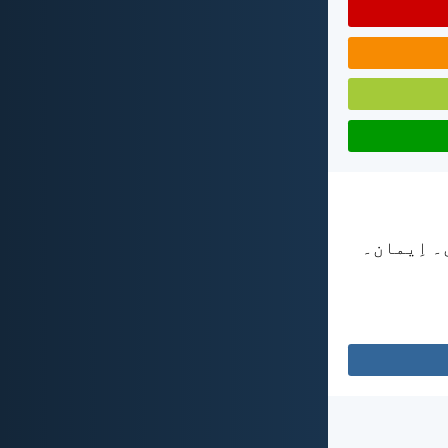
ی۔ اِیمان۔