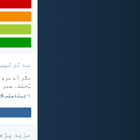
بے ترتیب
مگر اَے مردِ
مُحبّت۔ صبر 
۱-تِیمُتھِیُس 6:‏11
مزید پڑھ