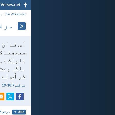
yVerses.net
DailyVerses.net
›
با
مرقس 7:‏8
اُس نے اُن
سمجھتے کہ
ناپاک نہیں
بلکہ پیٹ 
کر اُس نے
مرقس 7:‏18-‏19
مرقس 7
URD