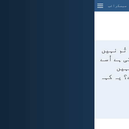
سبسکرائب
تُم نہیں
 ہے اُسے
نہیں
؟ یہ کہہ