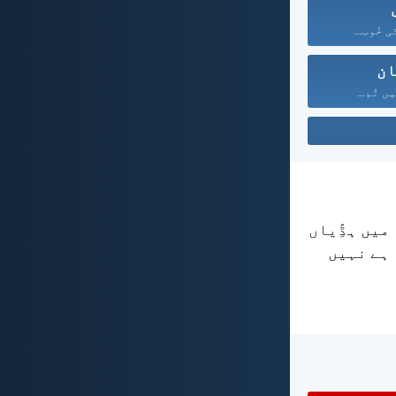
 خُوب...
ان
ں تُم...
میں ہڈِّیاں
 ہے نہیں