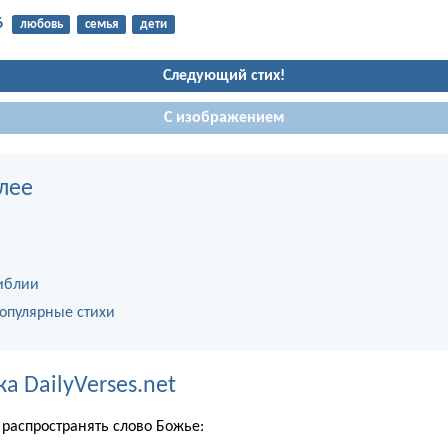
6
любовь
семья
дети
Следующий стих!
С изображением
лее
иблии
опулярные стихи
 DailyVerses.net
распространять слово Божье: