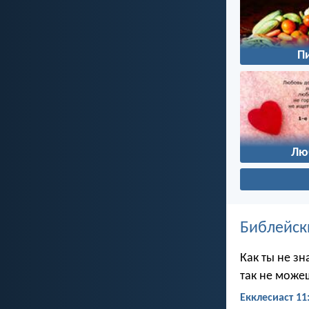
П
Лю
Библейск
Как ты не зн
так не можеш
Екклесиаст 11