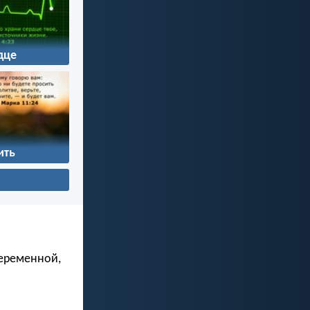
дце
ить
беременной,