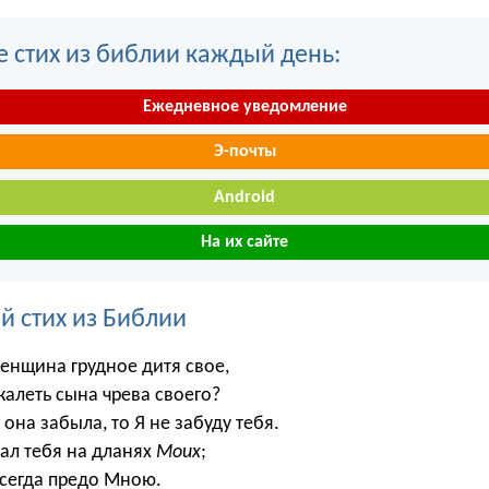
е стих из библии каждый день:
Ежедневное уведомление
Э-почты
Android
На их сайте
й стих из Библии
женщина грудное дитя свое,
жалеть сына чрева своего?
 она забыла, то Я не забуду тебя.
тал тебя на дланях
Моих
;
всегда предо Мною.