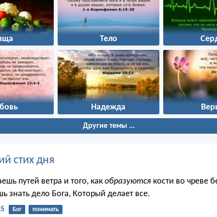
ища
Тело
Сер
бовь
Надежда
Вер
Другие темы ...
ий стих дня
аешь путей ветра и того, как
образуются
кости во чреве 
ь знать дело Бога, Который делает все.
:5
Бог
понимать