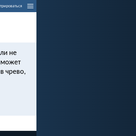
трироваться
ли не
е может
 в чрево,