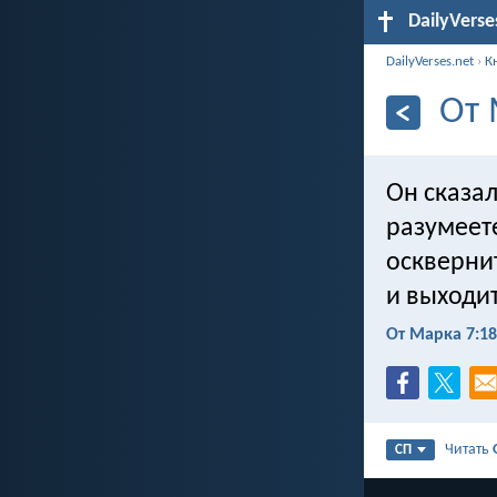
DailyVerse
DailyVerses.net
›
К
От 
Он сказа
разумеете
осквернит
и выходи
От Марка 7:18
Читать
СП