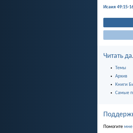
Исаия 49:15-1
Читать да
Темы
Архив
Книги Б
Самые п
Поддержка
Помогите
мне