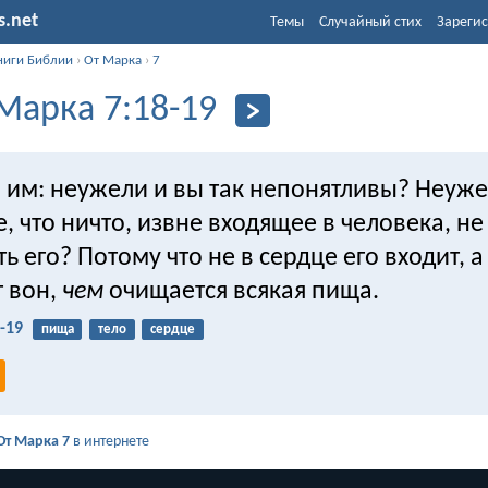
s.net
Темы
Случайный стих
Зарегис
ниги Библии
›
От Марка
›
7
Марка 7:18-19
л им: неужели и вы так непонятливы? Неуже
, что ничто, извне входящее в человека, н
ь его? Потому что не в сердце его входит, а
т вон,
чем
очищается всякая пища.
-19
пища
тело
сердце
От Марка 7
в интернете