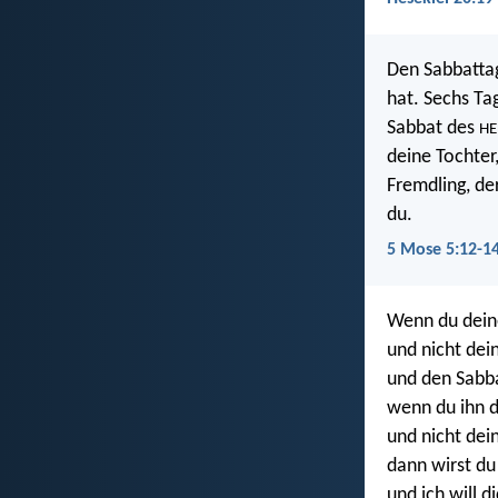
Den Sabbattag 
hat. Sechs Ta
Sabbat des
HE
deine Tochter,
Fremdling, de
du.
5 Mose 5:12-1
Wenn du dein
und nicht dei
und den Sabba
wenn du ihn d
und nicht dei
dann wirst d
und ich will 