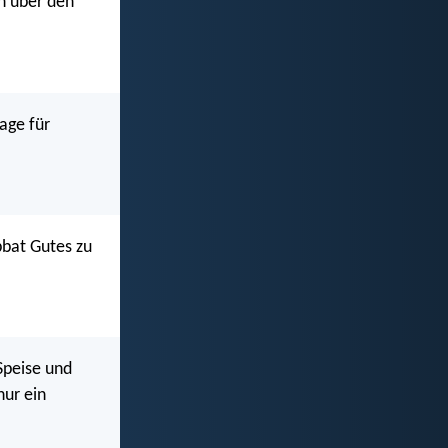
h über den
Tage für
bbat Gutes zu
Speise und
nur ein