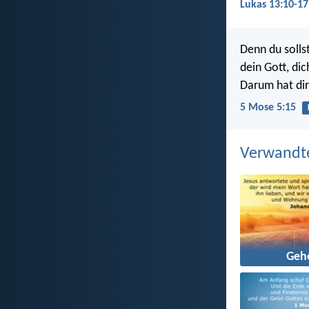
Lukas 13:10-17
Denn du solls
dein Gott, di
Darum hat di
5 Mose 5:15
Verwandt
Geh