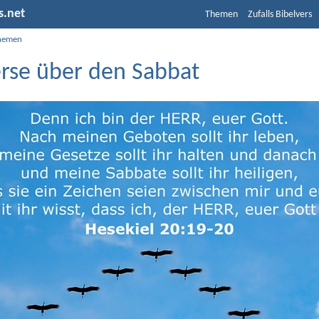
s.net
Themen
Zufalls Bibelvers
hemen
erse über den Sabbat