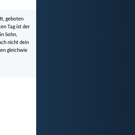
tt, geboten
en Tag ist der
ein Sohn,
uch nicht dein
hen gleichwie