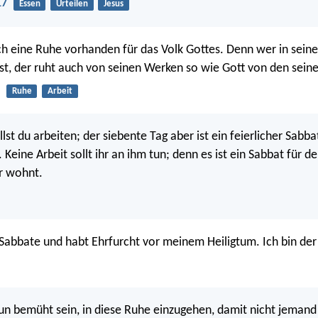
17
Essen
Urteilen
Jesus
och eine Ruhe vorhanden für das Volk Gottes. Denn wer in sein
st, der ruht auch von seinen Werken so wie Gott von den sein
Ruhe
Arbeit
lst du arbeiten; der siebente Tag aber ist ein feierlicher Sabbat
Keine Arbeit sollt ihr an ihm tun; denn es ist ein Sabbat für d
hr wohnt.
Sabbate und habt Ehrfurcht vor meinem Heiligtum. Ich bin de
nun bemüht sein, in diese Ruhe einzugehen, damit nicht jemand 