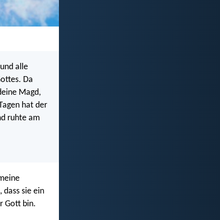
 und alle
Gottes. Da
 deine Magd,
 Tagen hat der
nd ruhte am
 meine
 dass sie ein
r Gott bin.