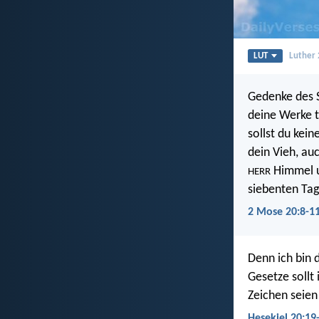
LUT
Luther
Gedenke des Sa
deine Werke t
sollst du kein
dein Vieh, auc
Himmel u
HERR
siebenten Ta
2 Mose 20:8-1
Denn ich bin 
Gesetze sollt 
Zeichen seien
Hesekiel 20:19