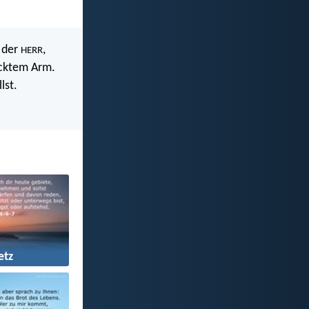
 der
,
HERR
ecktem Arm.
lst.
etz