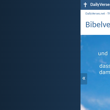
DailyVerse
DailyVerses.net
›
T
Bibelv
«