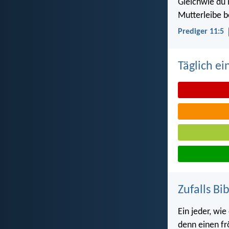
Gleichwie du
Mutterleibe b
Prediger 11:5
Täglich ei
Zufalls Bi
Ein jeder, wi
denn einen fr