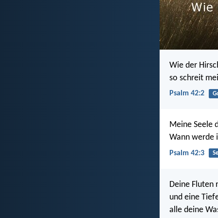
Wie der Hirsc
so schreit mei
Psalm 42:2
G
Meine Seele d
Wann werde i
Psalm 42:3
S
Deine Fluten 
und eine Tiefe
alle deine W