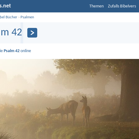
s.net
Themen
Zufalls Bibelvers
ibel Bücher
›
Psalmen
lm 42
Sie
Psalm 42
online