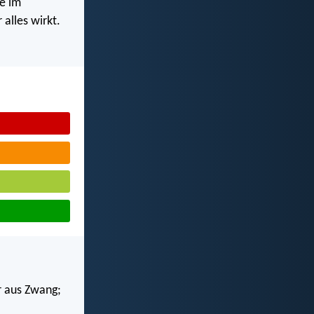
e im
alles wirkt.
r aus Zwang;