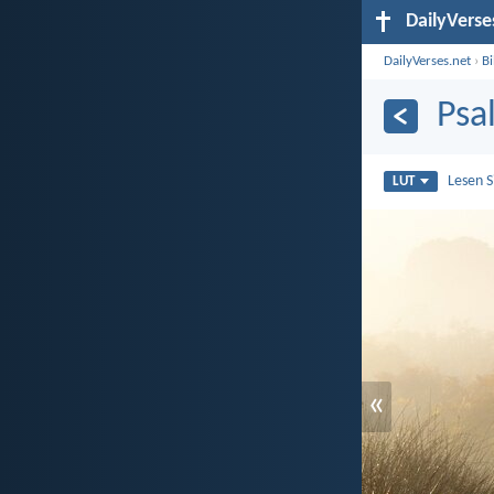
DailyVerse
DailyVerses.net
›
B
Psa
Lesen 
LUT
«