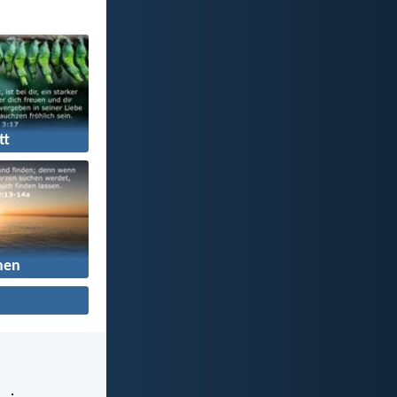
tt
hen