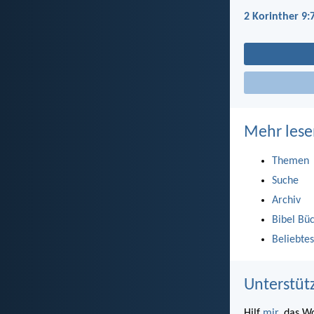
2 Korinther 9:
Mehr lese
Themen
Suche
Archiv
Bibel Bü
Beliebtes
Unterstüt
Hilf
mir
, das W