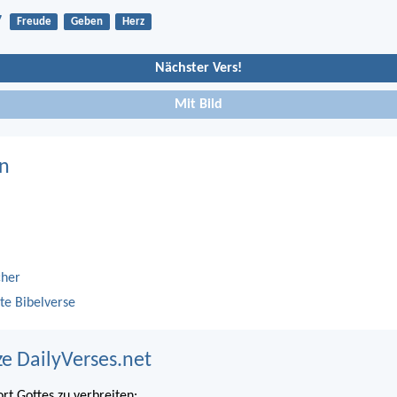
7
Freude
Geben
Herz
Nächster Vers!
Mit Bild
n
cher
te Bibelverse
ze DailyVerses.net
ort Gottes zu verbreiten: