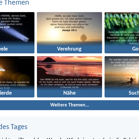
e Themen
eele
Verehrung
Go
ierde
Nähe
Suc
Weitere Themen...
des Tages