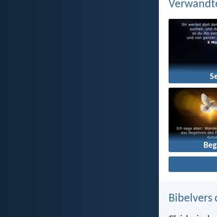
Verwandt
S
Beg
Bibelvers 