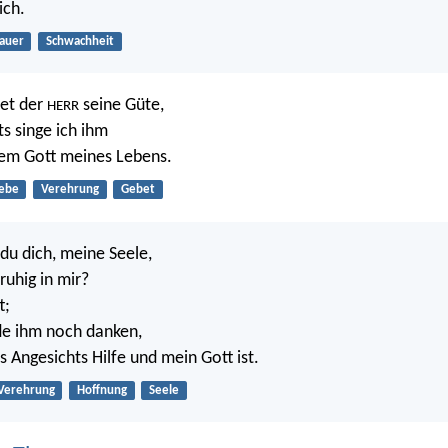
ich.
rauer
Schwachheit
et der
seine Güte,
HERR
s singe ich ihm
dem Gott meines Lebens.
iebe
Verehrung
Gebet
du dich, meine Seele,
ruhig in mir?
t;
de ihm noch danken,
s Angesichts Hilfe und mein Gott ist.
Verehrung
Hoffnung
Seele