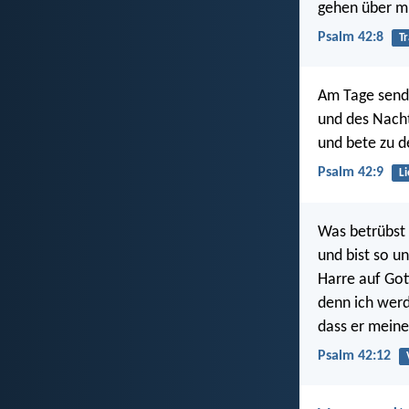
gehen über m
Psalm 42:8
T
Am Tage send
und des Nacht
und bete zu 
Psalm 42:9
L
Was betrübst 
und bist so un
Harre auf Got
denn ich wer
dass er meine
Psalm 42:12