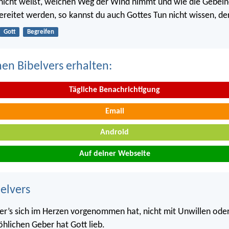
 nicht weißt, welchen Weg der Wind nimmt und wie die Gebein
ereitet werden, so kannst du auch Gottes Tun nicht wissen, der 
Gott
Begreifen
nen Bibelvers erhalten:
Tägliche Benachrichtigung
Email
Android
Auf deiner Webseite
belvers
e er’s sich im Herzen vorgenommen hat, nicht mit Unwillen ode
öhlichen Geber hat Gott lieb.