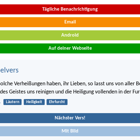
Tägliche Benachrichtigung
Email
Android
Auf deiner Webseite
belvers
solche Verheißungen haben, ihr Lieben, so lasst uns von aller 
des Geistes uns reinigen und die Heiligung vollenden in der Fu
1
Läutern
Heiligkeit
Ehrfurcht
Nächster Vers!
Mit Bild