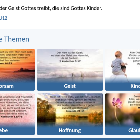
r Geist Gottes treibt, die sind Gottes Kinder.
LU12
e Themen
orsam
Geist
Kin
iebe
Hoffnung
Glau