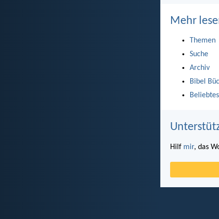
Mehr lese
Themen
Suche
Archiv
Bibel Bü
Beliebtes
Unterstüt
Hilf
mir
, das W