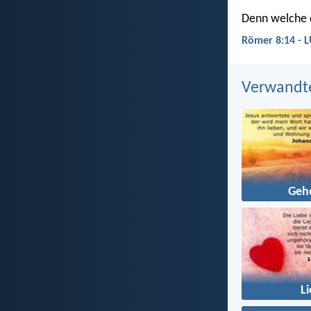
Denn welche de
Römer 8:14 - 
Verwandt
Geh
L