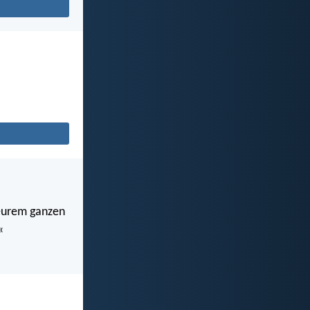
n eurem ganzen
«