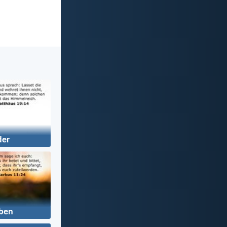
der
ben