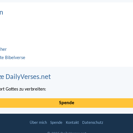
n
cher
te Bibelverse
ze DailyVerses.net
ort Gottes zu verbreiten:
Spende
Über mich
Spende
Kontakt
Datenschutz