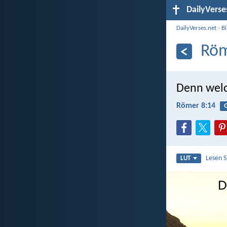
DailyVerse
DailyVerses.net
›
B
Röm
Denn welch
Römer 8:14
Lesen 
LUT