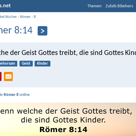
s.net
Themen
Zufalls Bibelvers
ibel Bücher
›
Römer
›
8
er 8:14
e der Geist Gottes treibt, die sind Gottes Kin
Gehorsam
Geist
Kinder
Sie
Römer 8
online