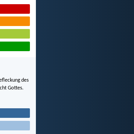
Befleckung des
rcht Gottes.