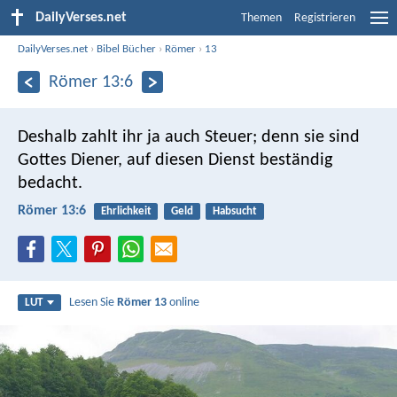
DailyVerses.net
Themen
Registrieren
DailyVerses.net
›
Bibel Bücher
›
Römer
›
13
Römer 13:6
Deshalb zahlt ihr ja auch Steuer; denn sie sind
Gottes Diener, auf diesen Dienst beständig
bedacht.
Römer 13:6
Ehrlichkeit
Geld
Habsucht
Lesen Sie
Römer 13
online
LUT