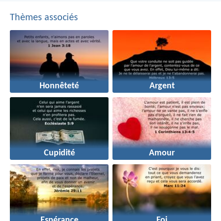
Thèmes associés
Honnêteté
Argent
Cupidité
Amour
Espérance
Foi