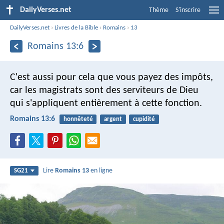
DailyVerses.net
Thème
S'inscrire
DailyVerses.net
›
Livres de la Bible
›
Romains
›
13
Romains 13:6
C'est aussi pour cela que vous payez des impôts,
car les magistrats sont des serviteurs de Dieu
qui s'appliquent entièrement à cette fonction.
Romains 13:6
honnêteté
argent
cupidité
Lire
Romains 13
en ligne
SG21