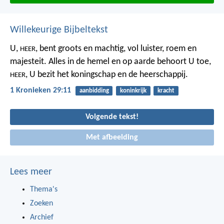
Willekeurige Bijbeltekst
U,
, bent groots en machtig, vol luister, roem en
HEER
majesteit. Alles in de hemel en op aarde behoort U toe,
, U bezit het koningschap en de heerschappij.
HEER
1 Kronieken 29:11
aanbidding
koninkrijk
kracht
Volgende tekst!
Met afbeelding
Lees meer
Thema's
Zoeken
Archief