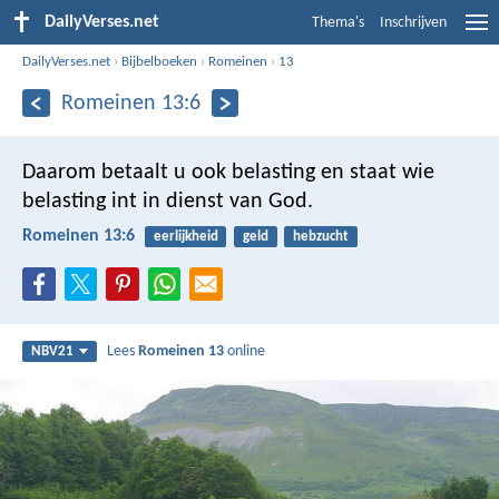
DailyVerses.net
Thema's
Inschrijven
DailyVerses.net
›
Bijbelboeken
›
Romeinen
›
13
Romeinen 13:6
Daarom betaalt u ook belasting en staat wie
belasting int in dienst van God.
Romeinen 13:6
eerlijkheid
geld
hebzucht
Lees
Romeinen 13
online
NBV21