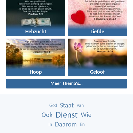
Hebzucht
Liefde
Hoop
Geloof
Meer Thema's...
Staat
God
Van
Dienst
Ook
Wie
Daarom
In
En