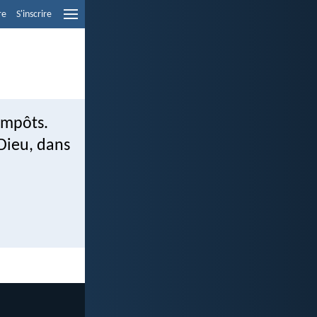
re
S'inscrire
impôts.
 Dieu, dans