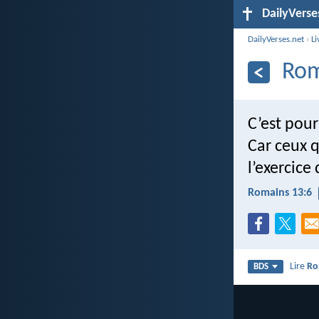
DailyVerse
DailyVerses.net
›
Li
Rom
C’est pou
Car ceux q
l’exercice
Romains 13:6
Lire
Ro
BDS