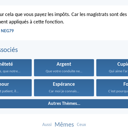
our cela que vous payez les impôts. Car les magistrats sont des
ent appliqués à cette fonction.
- NEG79
sociés
nêteté
Argent
Cupi
, que notre...
Que votre conduite ne...
Qui aime l’ar
mour
Espérance
Fo
 patient, il...
Car moi je connais...
C’est pourquo
Autres Thèmes...
Mêmes
Aussi
Ceux