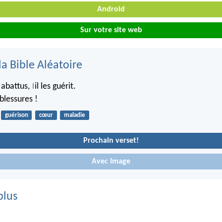
Android
Sur votre site web
la Bible Aléatoire
 abattus,
il les guérit.
|
 blessures !
guérison
cœur
maladie
Prochain verset!
Avec Image
plus