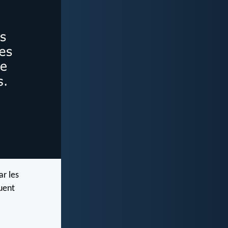
ar les
quent