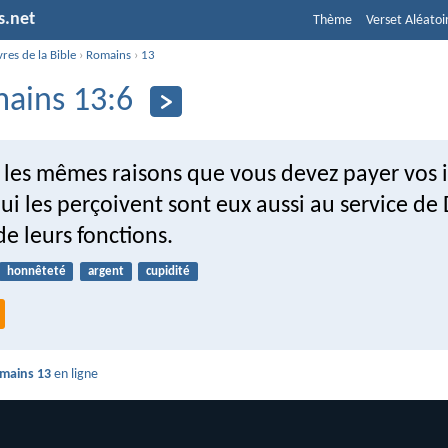
s.net
Thème
Verset Aléatoi
vres de la Bible
›
Romains
›
13
ains 13:6
r les mêmes raisons que vous devez payer vos 
ui les perçoivent sont eux aussi au service de
 de leurs fonctions.
honnêteté
argent
cupidité
mains 13
en ligne