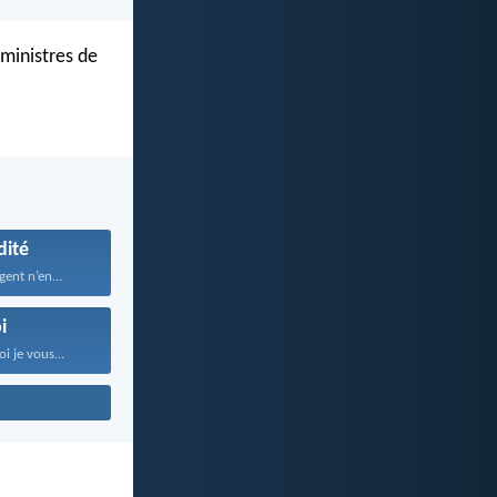
 ministres de
dité
gent n’en...
i
i je vous...