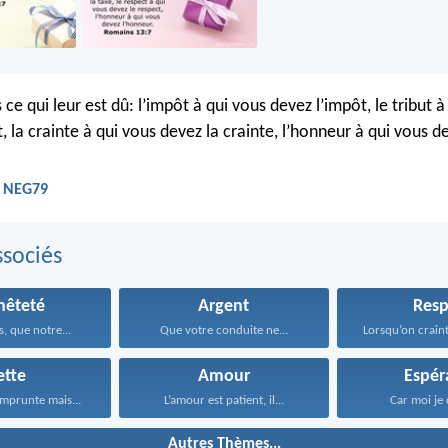
ce qui leur est dû: l’impôt à qui vous devez l’impôt, le tribut à
t, la crainte à qui vous devez la crainte, l’honneur à qui vous d
- NEG79
sociés
nêteté
Argent
Resp
, que notre...
Que votre conduite ne...
ette
Amour
Espér
mprunte mais...
L’amour est patient, il...
Car moi je 
Autres Thèmes...