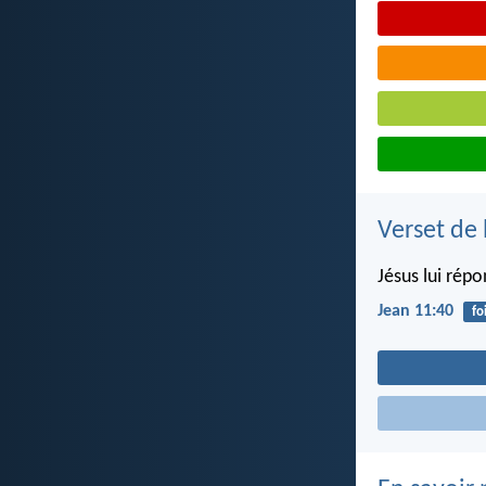
Verset de 
Jésus lui répon
Jean 11:40
fo