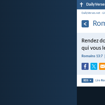
DailyVerse
DailyVerses.net
›
Li
Rom
Rendez don
qui vous l
Romains 13:7
Lire
Ro
BDS