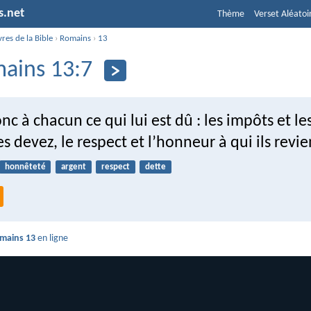
s.net
Thème
Verset Aléatoi
vres de la Bible
›
Romains
›
13
ains 13:7
c à chacun ce qui lui est dû : les impôts et les
es devez, le respect et l’honneur à qui ils revi
honnêteté
argent
respect
dette
mains 13
en ligne