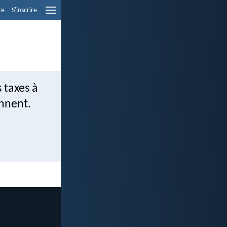
re
S'inscrire
 taxes à
ennent.