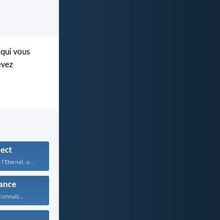
 qui vous
evez
ect
Lorsqu’on craint l’Eternel, on...
ance
connais...