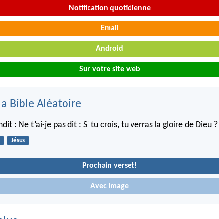
Notification quotidienne
Email
Android
Sur votre site web
la Bible Aléatoire
dit : Ne t’ai-je pas dit : Si tu crois, tu verras la gloire de Dieu ?
i
Jésus
Prochain verset!
Avec Image