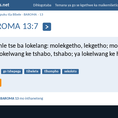
s.net
Dihlogotaba
Temana ya go se kgethwe ka maikemišetš
puku tša Bibele
›
BAROMA
›
13
ROMA 13:7
le tse ba lokelang: molekgetho, lekgetho; mok
 lokelwang ke tshabo, tshabo; ya lokelwang ke
go tshepega
tšhelete
tlhompho
sekoloto
a
BAROMA 13
mo inthaneteng