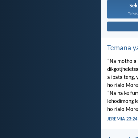
Sek
Ya kgo
Temana ya
“Na motho a 
dikgotjhelets
a ipata teng
ho rialo More
“Na ha ke f
lehodimong le
ho rialo More
JEREMIA 23:24