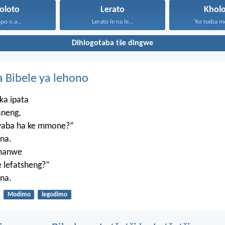
oloto
Lerato
Kholo
po o a...
Lerato le na le...
‘Ke tseba me
Dihlogotaba tše dingwe
 Bibele ya lehono
ka ipata
aneng,
, yaba ha ke mmone?”
na.
umanwe
 lefatsheng?”
na.
Modimo
legodimo