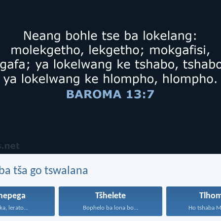
ba tša go tswalana
shepega
Tšhelete
Tlho
a, lerato...
Bophelo ba lona bo...
Ho tshaba M