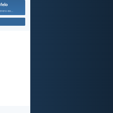
felo
rero eo...