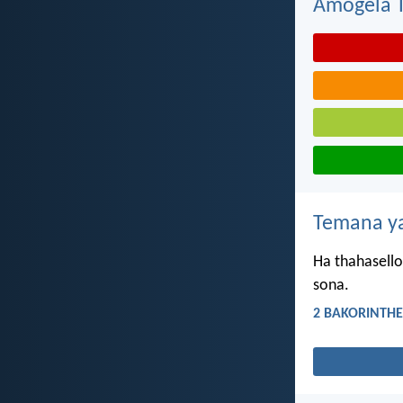
Amogela Te
Temana ya
Ha thahasello
sona.
2 BAKORINTHE