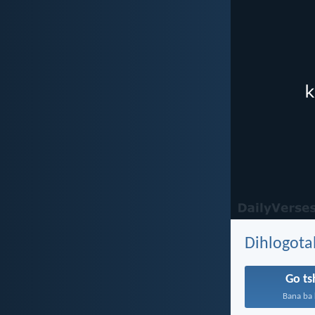
Dihlogota
Go t
Bana ba k