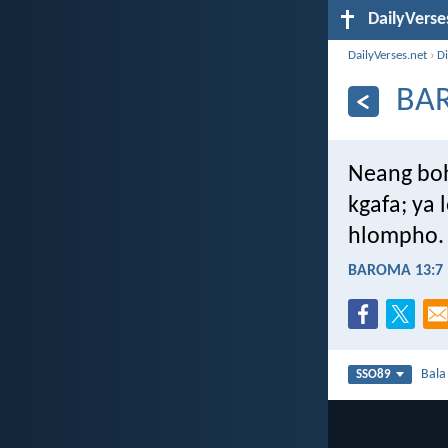
DailyVerse
DailyVerses.net
›
Di
BA
Neang boh
kgafa; ya
hlompho.
BAROMA 13:7
Bal
SSO89