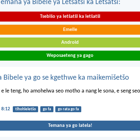
mana ya Bibele ya Letšatši ka Letšatši:
Tsebišo ya letšatši ka letšatši
Emeile
Android
Weposaeteng ya gago
 Bibele ya go se kgethwe ka maikemišetšo
 e le teng, ho amohelwa seo motho a nang le sona, e seng seo
 8:12
tlhohleletšo
go fa
go rata go fa
Temana ya go latela!