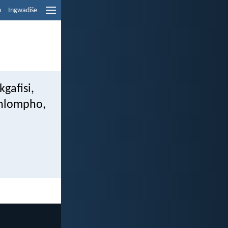
o
Ingwadiše
gafisi,
 hlompho,