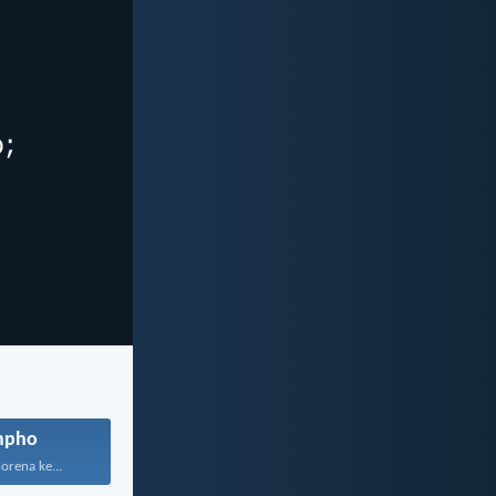
mpho
orena ke...