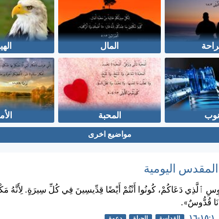
راحة
المال
الهي
نوب
المحبة
الأم
مواضيع اخرى
 المقدس اليومية
وسِ ٱلَّذِي دَعَاكُمْ، كُونُوا أَنْتُمْ أَيْضًا قِدِّيسِينَ فِي كُلِّ سِيرَةٍ. لِأَنَّهُ مَ
أَنَا قُدُّوسٌ».
١٦
القداسة
الحياة
دعوة