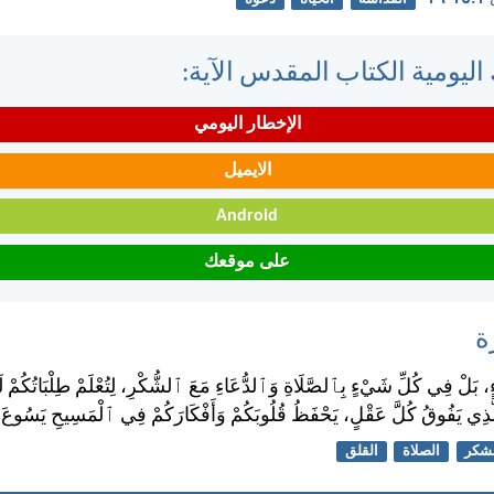
اليومية الكتاب المقدس الآية:
الإخطار اليومي
الايميل
Android
على موقعك
ة
ْءٍ، بَلْ فِي كُلِّ شَيْءٍ بِٱلصَّلَاةِ وَٱلدُّعَاءِ مَعَ ٱلشُّكْرِ، لِتُعْلَمْ طِلْبَاتُكُمْ
ذِي يَفُوقُ كُلَّ عَقْلٍ، يَحْفَظُ قُلُوبَكُمْ وَأَفْكَارَكُمْ فِي ٱلْمَسِيحِ يَسُوعَ.
شكر
الصلاة
القلق