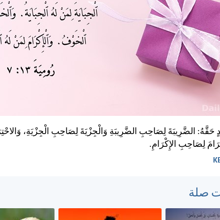
حِدٍ حَقَّهُ: الضَّرِيبَةَ لِصَاحِبِ الضَّرِيبَةِ وَالْجِزْيَةَ لِصَاحِبِ الْجِزْيَةِ، وَالاحْ
ْرَامَ لِصَاحِبِ الإِكْرَامِ.
ت صلة