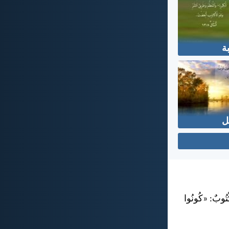
بة
ل
كْتُوبٌ: «كُونُوا