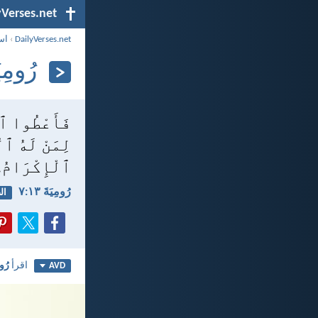
yVerses.net
DailyVerses.net
›
اس
رُومِيَةَ 
فَأَعْطُوا ٱلْ
لِمَنْ لَهُ ٱل
ٱلْإِكْرَامُ.
رُومِيَةَ ١٣:‏٧
ال
اقرأ
رُومِ
AVD