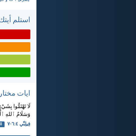
استلم أيتك 
ايات مختار
لَا تَهْتَمُّوا بِشَي
وَسَلَامُ ٱللهِ ٱلَّ
فِيلِبِّي ٤:‏٦-‏٧
ال