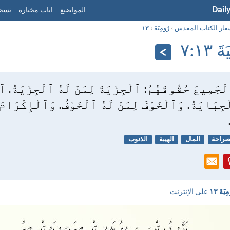
Dail
المواضيع
ايات مختارة
تسجي
فار الكتاب المقدس
›
رُومِيَةَ
›
١٣
١٣:‏٧
جَمِيعَ حُقُوقَهُمُ: ٱلْجِزْيَةَ لِمَنْ لَهُ ٱلْجِزْيَةُ. ٱ
ْجِبَايَةُ. وَٱلْخَوْفَ لِمَنْ لَهُ ٱلْخَوْفُ. وَٱلْإِكْرَامَ 
صراحة
المال
الهيبة
الذنوب
يَةَ ١٣
على الإنترنت