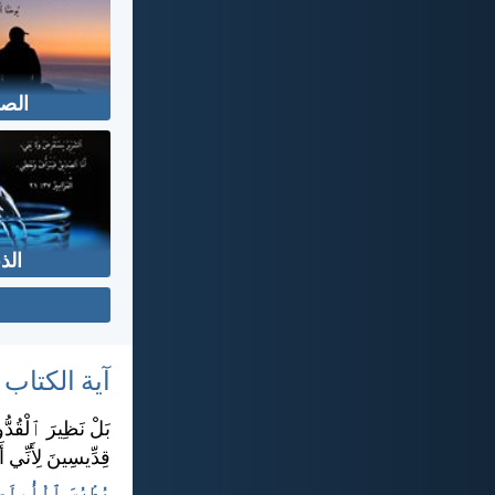
الص
الذ
آية الكتاب
بَلْ نَظِيرَ ٱلْقُدُّ
قِدِّيسِينَ لِأَنِّي 
بُطْرُسَ ٱلْأُولَى ١:‏١٥-‏