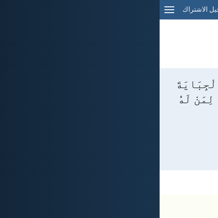
ل الاشتراك
لْجِبَايَةَ
لِمَنْ لَهُ