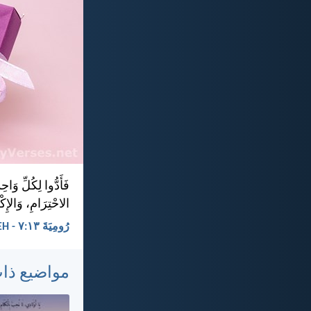
فَأَدُّوا لِكُلِّ وَا
الاحْتِرَامِ، وَالإِك
رُومِيَةَ ١٣:‏٧ - KEH
مواضيع ذا