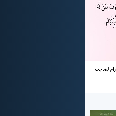
تِرَامَ لِصَاحِبِ