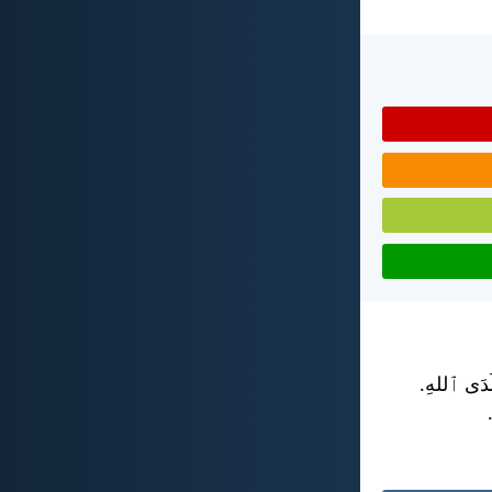
 لَدَى ٱللهِ.