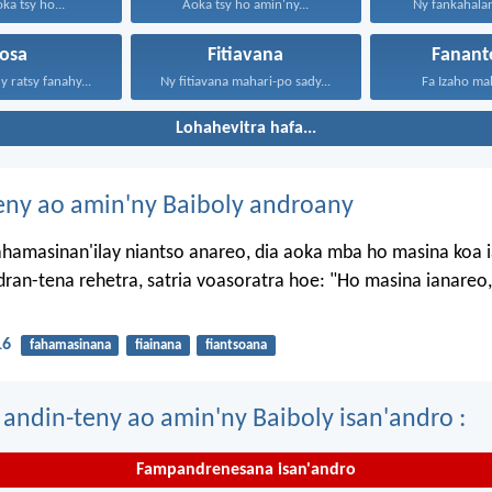
ka tsy ho...
Aoka tsy ho amin'ny...
Ny fankahalana
rosa
Fitiavana
Fanant
 ratsy fanahy...
Ny fitiavana mahari-po sady...
Fa Izaho mah
Lohahevitra hafa...
eny ao amin'ny Baiboly androany
ahamasinan'ilay niantso anareo, dia aoka mba ho masina koa 
dran-tena rehetra, satria voasoratra hoe: "Ho masina ianareo,
16
fahamasinana
fiainana
fiantsoana
 andin-teny ao amin'ny Baiboly isan'andro :
Fampandrenesana isan'andro