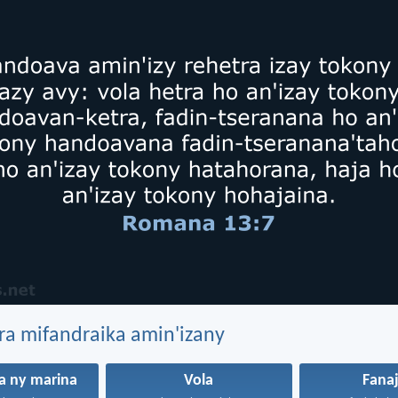
ra mifandraika amin'izany
a ny marina
Vola
Fana