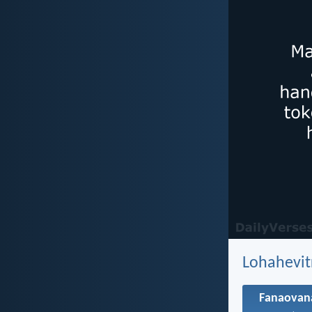
Lohahevit
Fanaovan