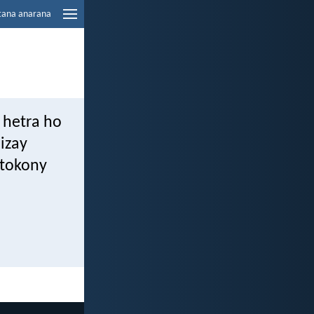
tana anarana
 hetra ho
izay
 tokony