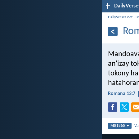
DailyVerse
DailyVerses.net
›
B
Rom
Mandoava 
an'izay t
tokony ha
hatahoran
Romana 13:7
Va
MG1865