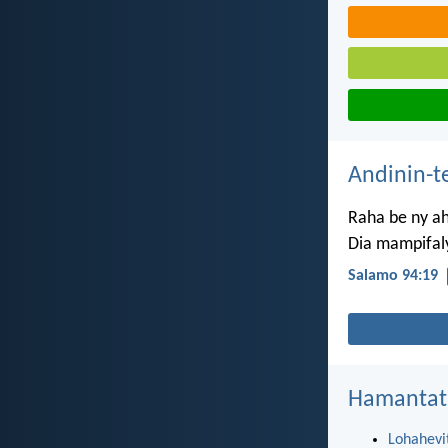
Andinin-t
Raha be ny ah
Dia mampifal
Salamo 94:19
Hamantat
Lohahevi