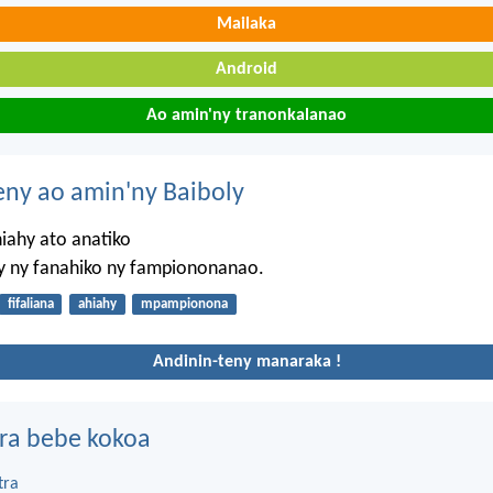
Mailaka
Android
Ao amin'ny tranonkalanao
eny ao amin'ny Baiboly
iahy ato anatiko
y ny fanahiko ny fampiononanao.
fifaliana
ahiahy
mpampionona
Andinin-teny manaraka !
ra bebe kokoa
tra