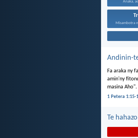
Anaka, ao
T
Misambotra ny
Andinin-t
Fa araka ny f
amin'ny fiton
masina Aho".
1 Petera 1:15-
Te hahazo