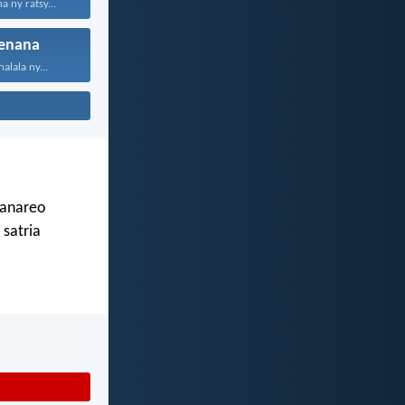
 ny ratsy...
enana
alala ny...
ianareo
 satria