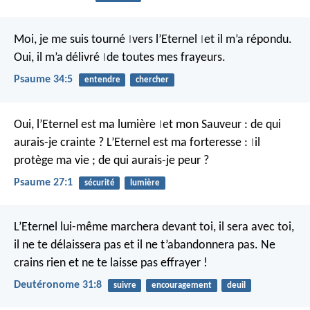
Moi, je me suis tourné
vers l’Eternel
et il m’a répondu.
|
|
Oui, il m’a délivré
de toutes mes frayeurs.
|
Psaume 34:5
entendre
chercher
Oui, l’Eternel est ma lumière
et mon Sauveur :
de qui
|
aurais-je crainte ?
L’Eternel est ma forteresse :
il
|
protège ma vie ;
de qui aurais-je peur ?
Psaume 27:1
sécurité
lumière
L’Eternel lui-même marchera devant toi, il sera avec toi,
il ne te délaissera pas et il ne t’abandonnera pas. Ne
crains rien et ne te laisse pas effrayer !
Deutéronome 31:8
suivre
encouragement
deuil