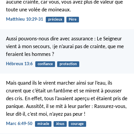
aucune crainte, car vous, vous avez plus de valeur que
toute une volée de moineaux.
Matthieu 10:29-31
précieux
Père
Aussi pouvons-nous dire avec assurance :
Le Seigneur
vient à mon secours,
je n’aurai pas de crainte,
que me
|
feraient les hommes ?
Hébreux 13:6
confiance
protection
Mais quand ils le virent marcher ainsi sur l’eau, ils
crurent que c’était un fantôme et se mirent à pousser
des cris. En effet, tous l’avaient aperçu et étaient pris de
panique.
Aussitôt, il se mit à leur parler : Rassurez-vous,
leur dit-il, c’est moi, n’ayez pas peur !
Marc 6:49-50
miracle
Jésus
courage