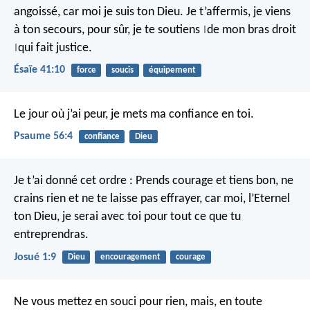
angoissé,
car moi je suis ton Dieu.
Je t’affermis,
je viens
à ton secours,
pour sûr, je te soutiens
de mon bras droit
|
qui fait justice.
|
Ésaïe 41:10
force
soucis
équipement
Le jour où j’ai peur,
je mets ma confiance en toi.
Psaume 56:4
confiance
Dieu
Je t’ai donné cet ordre : Prends courage et tiens bon, ne
crains rien et ne te laisse pas effrayer, car moi, l’Eternel
ton Dieu, je serai avec toi pour tout ce que tu
entreprendras.
Josué 1:9
Dieu
encouragement
courage
Ne vous mettez en souci pour rien, mais, en toute