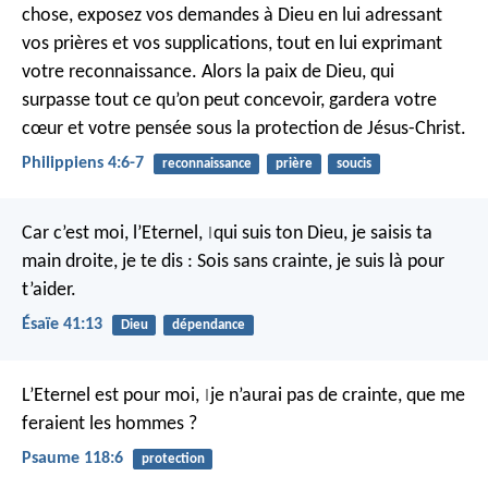
chose, exposez vos demandes à Dieu en lui adressant
vos prières et vos supplications, tout en lui exprimant
votre reconnaissance. Alors la paix de Dieu, qui
surpasse tout ce qu’on peut concevoir, gardera votre
cœur et votre pensée sous la protection de Jésus-Christ.
Philippiens 4:6-7
reconnaissance
prière
soucis
Car c’est moi, l’Eternel,
qui suis ton Dieu,
je saisis ta
|
main droite,
je te dis : Sois sans crainte,
je suis là pour
t’aider.
Ésaïe 41:13
Dieu
dépendance
L’Eternel est pour moi,
je n’aurai pas de crainte,
que me
|
feraient les hommes ?
Psaume 118:6
protection