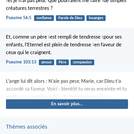
et je n’ai pas peur.
Que pourraient me faire
de simples
|
|
créatures terrestres ?
Psaume 56:5
confiance
Parole de Dieu
louanges
Et, comme un père
est rempli de tendresse
pour ses
|
|
enfants,
l’Eternel est plein de tendresse
en faveur de
|
ceux qui le craignent.
Psaume 103:13
amour
Père
compassion
L’ange lui dit alors : N’aie pas peur, Marie, car Dieu t’a
accordé sa faveur. Voici : bientôt tu seras enceinte et tu
mettras au monde un fils ; tu le nommeras Jésus.
En savoir plus...
Thèmes associés