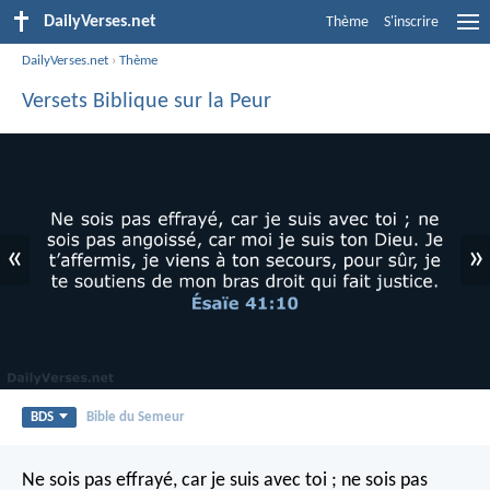
DailyVerses.net
Thème
S'inscrire
DailyVerses.net
›
Thème
Versets Biblique sur la Peur
«
»
BDS
Bible du Semeur
Ne sois pas effrayé,
car je suis avec toi ;
ne sois pas