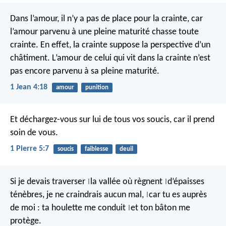
Dans l’amour, il n’y a pas de place pour la crainte, car
l’amour parvenu à une pleine maturité chasse toute
crainte. En effet, la crainte suppose la perspective d’un
châtiment. L’amour de celui qui vit dans la crainte n’est
pas encore parvenu à sa pleine maturité.
1 Jean 4:18
amour
punition
Et déchargez-vous sur lui de tous vos soucis, car il prend
soin de vous.
1 Pierre 5:7
soucis
faiblesse
deuil
Si je devais traverser
la vallée où règnent
d’épaisses
|
|
ténèbres,
je ne craindrais aucun mal,
car tu es auprès
|
de moi :
ta houlette me conduit
et ton bâton me
|
protège.