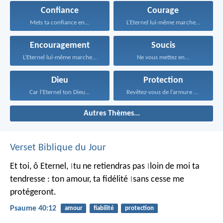
Confiance
Courage
Mets ta confiance en...
L’Eternel lui-même marchera devant...
Encouragement
Soucis
L’Eternel lui-même marchera devant...
Ne vous mettez en...
Dieu
Protection
Car l’Eternel ton Dieu...
Revêtez-vous de l’armure de...
Autres Thèmes...
Verset Biblique du Jour
Et toi, ô Eternel,
tu ne retiendras pas
loin de moi ta
|
|
tendresse :
ton amour, ta fidélité
sans cesse me
|
protégeront.
Psaume 40:12
amour
fiabilité
protection