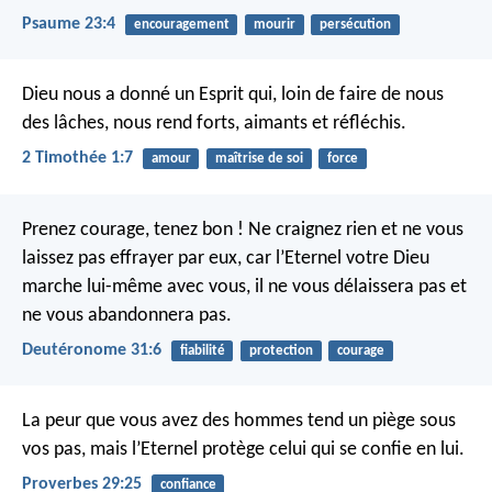
Psaume 23:4
encouragement
mourir
persécution
Dieu nous a donné un Esprit qui, loin de faire de nous
des lâches, nous rend forts, aimants et réfléchis.
2 Timothée 1:7
amour
maîtrise de soi
force
Prenez courage, tenez bon ! Ne craignez rien et ne vous
laissez pas effrayer par eux, car l’Eternel votre Dieu
marche lui-même avec vous, il ne vous délaissera pas et
ne vous abandonnera pas.
Deutéronome 31:6
fiabilité
protection
courage
La peur que vous avez des hommes tend un piège sous
vos pas,
mais l’Eternel protège celui qui se confie en lui.
Proverbes 29:25
confiance