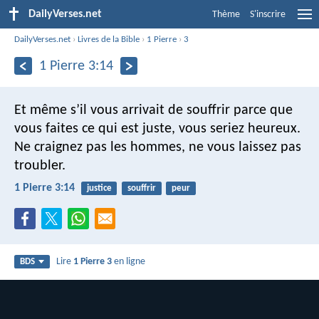
DailyVerses.net
Thème
S'inscrire
DailyVerses.net
›
Livres de la Bible
›
1 Pierre
›
3
1 Pierre 3:14
Et même s’il vous arrivait de souffrir parce que
vous faites ce qui est juste, vous seriez heureux.
Ne craignez pas les hommes, ne vous laissez pas
troubler.
1 Pierre 3:14
justice
souffrir
peur
Lire
1 Pierre 3
en ligne
BDS