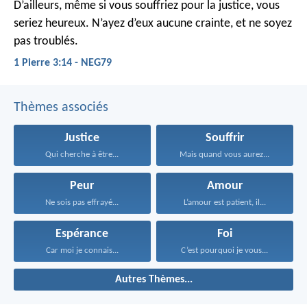
D’ailleurs, même si vous souffriez pour la justice, vous
seriez heureux.
N’ayez d’eux aucune crainte, et ne soyez
pas troublés.
1 Pierre 3:14 - NEG79
Thèmes associés
Justice
Souffrir
Qui cherche à être...
Mais quand vous aurez...
Peur
Amour
Ne sois pas effrayé...
L’amour est patient, il...
Espérance
Foi
Car moi je connais...
C’est pourquoi je vous...
Autres Thèmes...