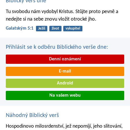
Biblický verš dne
Tu svobodu nám vydobyl Kristus. Stůjte proto pevně a
nedejte si na sebe znovu vložit otrocké jho.
Galatským 5:1
Ježíš
život
vykupitel
Přihlásit se k odběru Biblického verše dne:
Denní oznámení
E-mail
Android
Na vašem webu
Náhodný Biblický verš
Hospodinovo milosrdenství, jež nepomíjí,
jeho slitování,