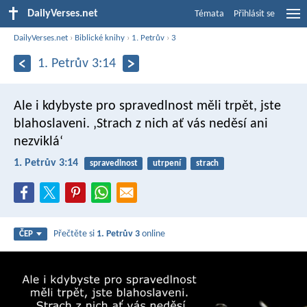
DailyVerses.net
Témata
Přihlásit se
DailyVerses.net
›
Biblické knihy
›
1. Petrův
›
3
1. Petrův 3:14
Ale i kdybyste pro spravedlnost měli trpět, jste
blahoslaveni. ‚Strach z nich ať vás neděsí ani
nezviklá‘
1. Petrův 3:14
spravedlnost
utrpení
strach
Přečtěte si
1. Petrův 3
online
ČEP