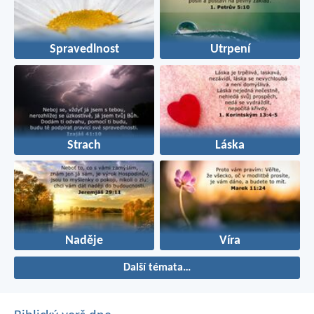
Spravedlnost
Utrpení
Strach
Láska
Naděje
Víra
Další témata…