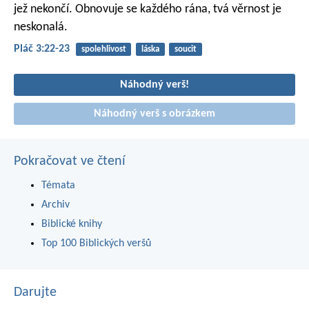
jež nekončí.
Obnovuje se každého rána,
tvá věrnost je
neskonalá.
Pláč 3:22-23
spolehlivost
láska
soucit
Náhodný verš!
Náhodný verš s obrázkem
Pokračovat ve čtení
Témata
Archiv
Biblické knihy
Top 100 Biblických veršů
Darujte