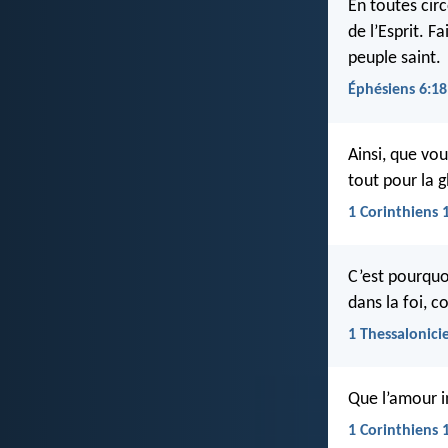
En toutes cir
de l’Esprit. F
peuple saint.
Éphésiens 6:18
Ainsi, que vou
tout pour la g
1 Corinthiens 
C’est pourquo
dans la foi, c
1 Thessalonici
Que l’amour i
1 Corinthiens 