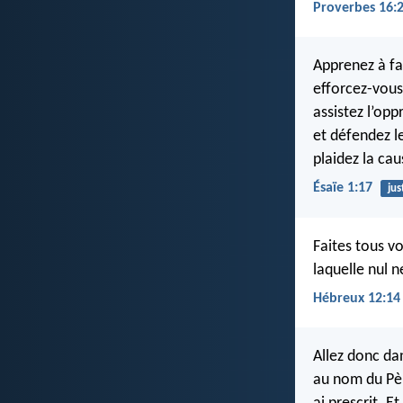
Proverbes 16:
Apprenez à fai
efforcez-vous 
assistez l’opp
et défendez l
plaidez la cau
Ésaïe 1:17
jus
Faites tous vo
laquelle nul n
Hébreux 12:14
Allez donc dan
au nom du Père