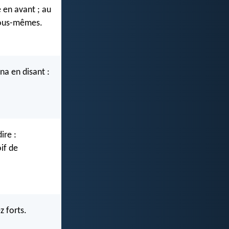
e en avant ; au
 vous-mêmes.
na en disant :
ire :
oif de
z forts.