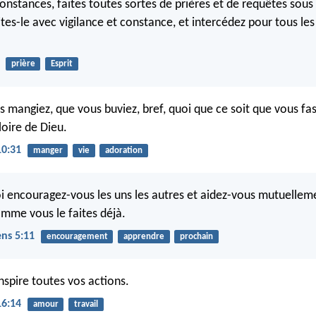
constances, faites toutes sortes de prières et de requêtes sous
aites-le avec vigilance et constance, et intercédez pour tous l
prière
Esprit
s mangiez, que vous buviez, bref, quoi que ce soit que vous fass
loire de Dieu.
10:31
manger
vie
adoration
i encouragez-vous les uns les autres et aidez-vous mutuelleme
omme vous le faites déjà.
ens 5:11
encouragement
apprendre
prochain
nspire toutes vos actions.
16:14
amour
travail