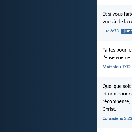
Et si vous fa
vous à de la 
Luc 6:33
justi
Faites pour le
l’enseignemen
Matthieu 7:12
Quel que soit 
et non pour 
récompense, l
Christ.
Colossiens 3:2