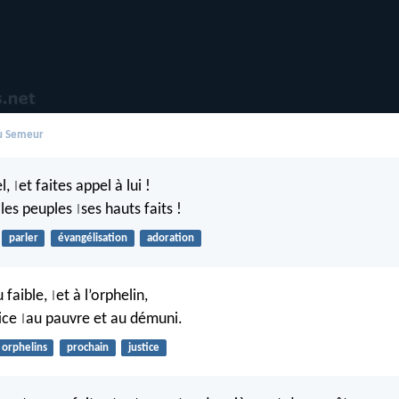
du Semeur
el,
et faites appel à lui !
|
 les peuples
ses hauts faits !
|
parler
évangélisation
adoration
u faible,
et à l’orphelin,
|
tice
au pauvre et au démuni.
|
orphelins
prochain
justice