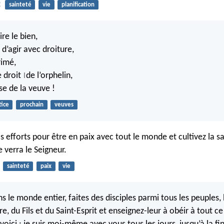
2
sainteté
vie
planification
re le bien,
d’agir avec droiture,
rimé,
e droit
de l’orphelin,
|
se de la veuve !
tice
prochain
veuves
s efforts pour être en paix avec tout le monde et cultivez la s
e verra le Seigneur.
sainteté
paix
vie
s le monde entier, faites des disciples parmi tous les peuples, 
, du Fils et du Saint-Esprit et enseignez-leur à obéir à tout ce