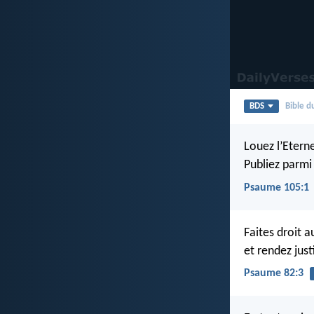
BDS
Bible 
Louez l’Etern
Publiez parmi
Psaume 105:1
Faites droit a
et rendez jus
Psaume 82:3