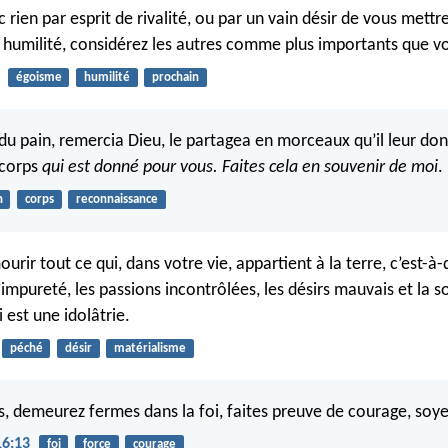
 rien par esprit de rivalité, ou par un vain désir de vous mettr
r humilité, considérez les autres comme plus importants que
égoisme
humilité
prochain
t du pain, remercia Dieu, le partagea en morceaux qu’il leur don
 corps
qui est donné pour vous. Faites cela en souvenir de moi
.
n
corps
reconnaissance
urir tout ce qui, dans votre vie, appartient à la terre, c’est-à-d
l’impureté, les passions incontrôlées, les désirs mauvais et la s
 est une idolâtrie.
péché
désir
matérialisme
s, demeurez fermes dans la foi, faites preuve de courage, soye
16:13
foi
force
courage