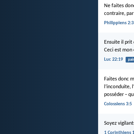
Ne faites donc
contraire, pa
Philippiens 2:3
Ensuite il pri
Ceci est mon
Luc 22:19
pai
Faites donc mo
l’inconduite, 
posséder – qui
Colossiens 3:5
Soyez vigilant
1 Corinthiens 