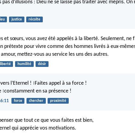
 pas d’illusions : Dieu ne se laisse pas traiter avec mépris. On
ieu
justice
récolte
s et sœurs, vous avez été appelés à la liberté. Seulement, ne f
 un prétexte pour vivre comme des hommes livrés à eux-même
r amour, mettez-vous au service les uns des autres.
liberté
humilité
désir
vers l’Eternel !
Faites appel à sa force !
|
re
constamment en sa présence !
|
16:11
force
chercher
proximité
enser que tout ce que vous faites est bien,
ternel qui apprécie vos motivations.