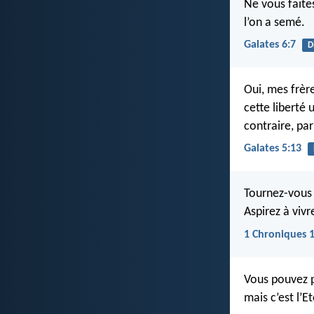
Ne vous faites
l’on a semé.
Galates 6:7
D
Oui, mes frère
cette liberté
contraire, pa
Galates 5:13
Tournez-vous 
Aspirez à viv
1 Chroniques 
Vous pouvez p
mais c’est l’E