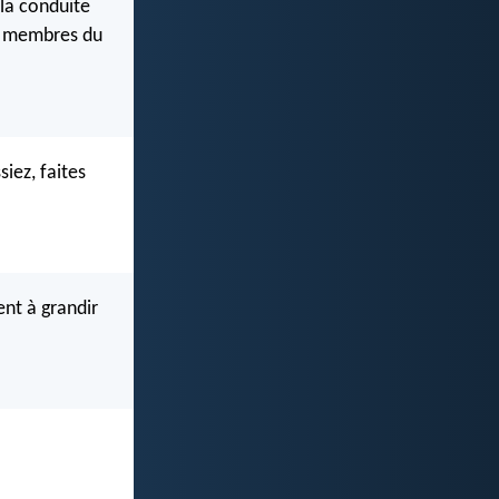
 la conduite
es membres du
iez, faites
nt à grandir