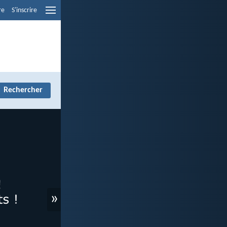
re
S'inscrire
»