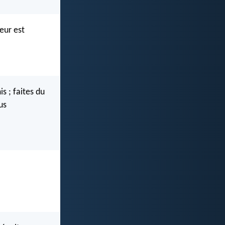
eur est
s ; faites du
us