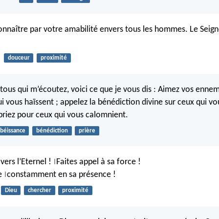
onnaître par votre amabilité envers tous les hommes. Le Seign
douceur
proximité
tous qui m’écoutez, voici ce que je vous dis : Aimez vos ennemi
i vous haïssent ; appelez la bénédiction divine sur ceux qui vo
priez pour ceux qui vous calomnient.
béissance
bénédiction
prière
vers l’Eternel !
Faites appel à sa force !
|
re
constamment en sa présence !
|
Dieu
chercher
proximité