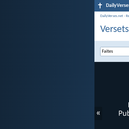
DailyVerse
DailyVerses.net
›
R
Versets
«