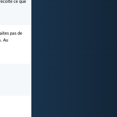
 récolte ce que
aites pas de
s. Au