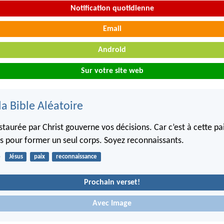
Notification quotidienne
Email
Android
Sur votre site web
la Bible Aléatoire
staurée par Christ gouverne vos décisions. Car c’est à cette pa
s pour former un seul corps. Soyez reconnaissants.
5
Jésus
paix
reconnaissance
Prochain verset!
Avec Image