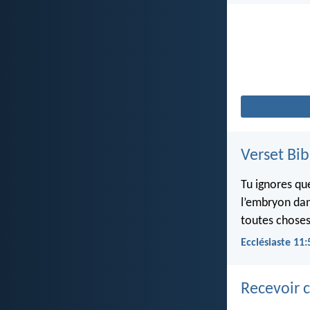
Verset Bib
Tu ignores qu
l’embryon dan
toutes choses
Ecclésiaste 11:
Recevoir c