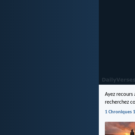
Ayez recours à
recherchez c
1 Chroniques 1