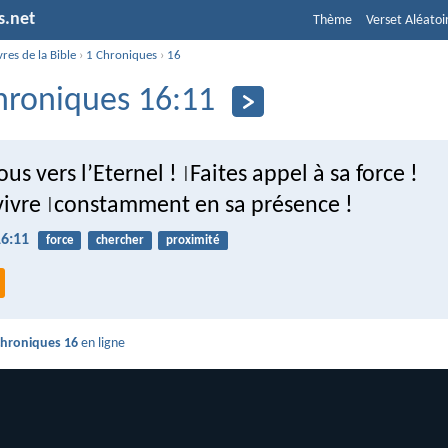
s.net
Thème
Verset Aléatoi
vres de la Bible
›
1 Chroniques
›
16
hroniques 16:11
us vers l’Eternel !
Faites appel à sa force !
|
vivre
constamment en sa présence !
|
16:11
force
chercher
proximité
Chroniques 16
en ligne