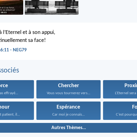
 l’Eternel et à son appui,
inuellement sa face!
16:11 - NEG79
sociés
orce
Chercher
Proxi
as effrayé...
Vous vous tournerez vers...
L’Eternel sera
mour
Espérance
Fo
 patient, il...
Car moi je connais...
C’est pourquo
Autres Thèmes...