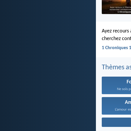
Ayez recours à
cherchez cont
1 Chroniques 
Thèmes as
F
Ne sois p
A
L’amour est