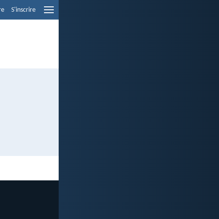
re
S'inscrire