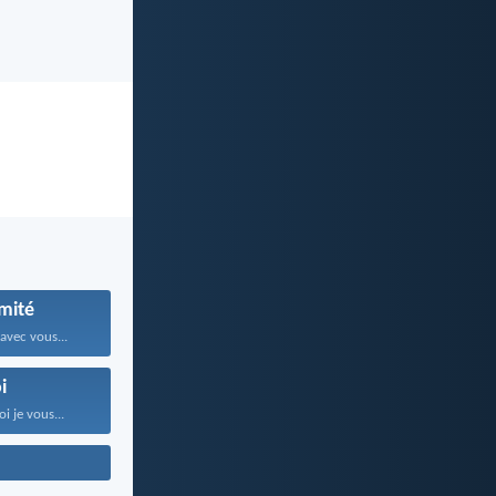
mité
 avec vous...
i
i je vous...