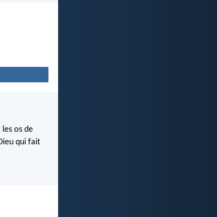
 les os de
ieu qui fait