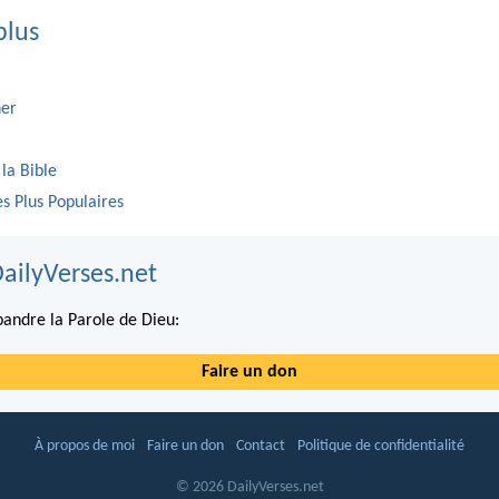
plus
er
 la Bible
es Plus Populaires
DailyVerses.net
andre la Parole de Dieu:
Faire un don
À propos de moi
Faire un don
Contact
Politique de confidentialité
© 2026 DailyVerses.net