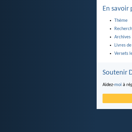
En savoir 
Thème
Recherch
Archives
Livres de
Versets l
Soutenir 
Aidez-
moi
à rép