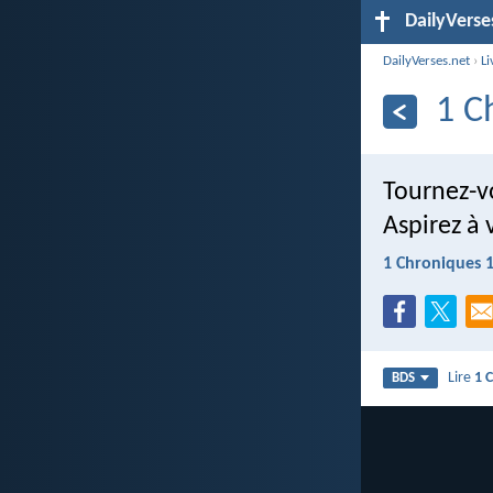
DailyVerse
DailyVerses.net
›
Li
1 C
Tournez-vo
Aspirez à 
1 Chroniques 
Lire
1 
BDS