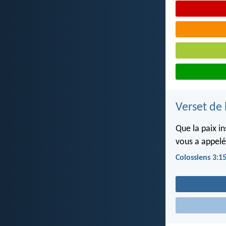
Verset de 
Que la paix in
vous a appelé
Colossiens 3:1