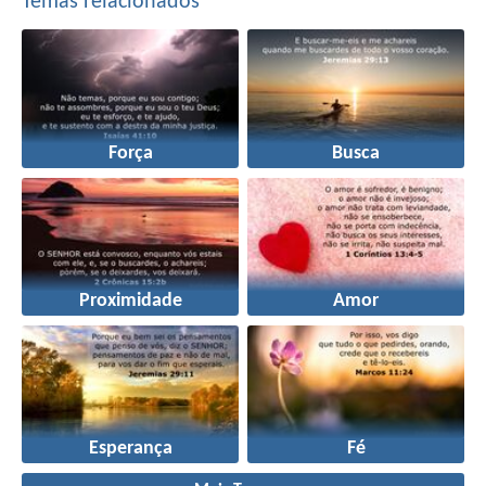
Temas relacionados
Força
Busca
Proximidade
Amor
Esperança
Fé