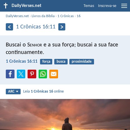
DailyVerses.net
Temas
Inscreva-se
DailyVerses.net
›
Livros da Bíblia
›
1 Crônicas
›
16
1 Crônicas 16:11
Buscai o S
enhor
e a sua força;
buscai a sua face
continuamente.
1 Crônicas 16:11
força
busca
proximidade
Leia
1 Crônicas 16
online
ARC