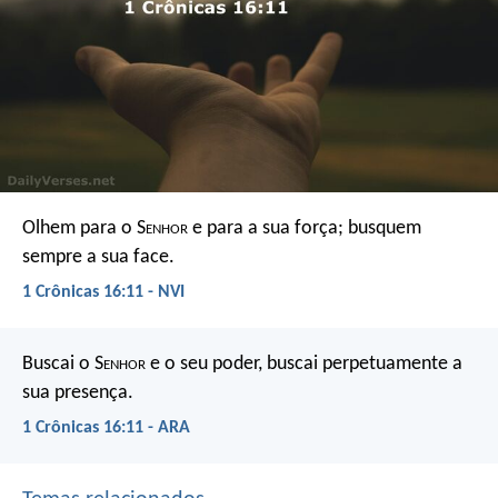
Olhem para o S
enhor
e para a sua força;
busquem
sempre a sua face.
1 Crônicas 16:11 - NVI
Buscai o S
enhor
e o seu poder,
buscai perpetuamente a
sua presença.
1 Crônicas 16:11 - ARA