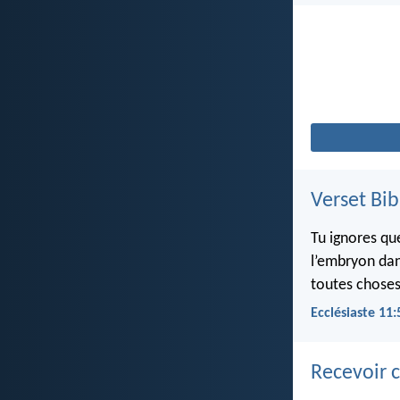
Verset Bib
Tu ignores qu
l’embryon dan
toutes choses
Ecclésiaste 11:
Recevoir c