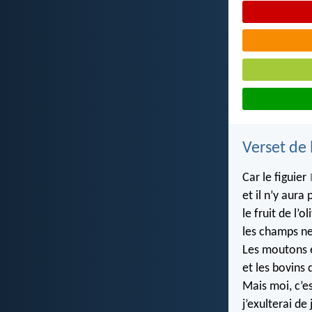
Verset de 
Car le figuier
et il n’y aura 
le fruit de l’ol
les champs n
Les moutons e
et les bovins 
Mais moi, c’es
j’exulterai de