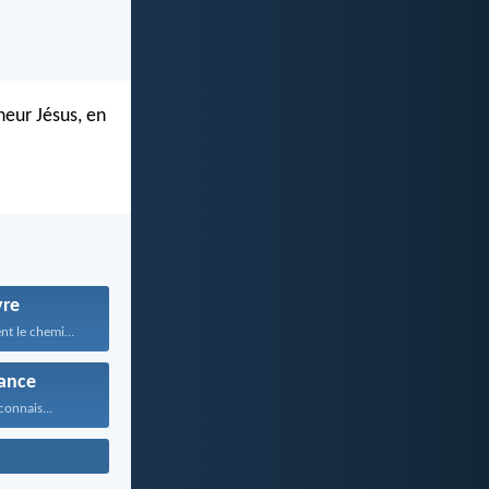
neur Jésus, en
vre
Suivez exactement le chemin...
ance
connais...