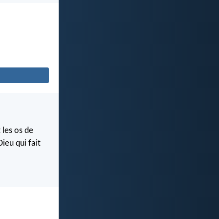
 les os de
ieu qui fait