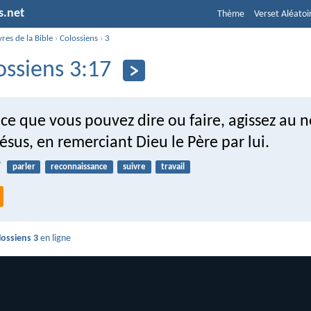
s.net
Thème
Verset Aléatoi
vres de la Bible
›
Colossiens
›
3
ossiens 3:17
ce que vous pouvez dire ou faire, agissez au
ésus, en remerciant Dieu le Père par lui.
7
parler
reconnaissance
suivre
travail
lossiens 3
en ligne