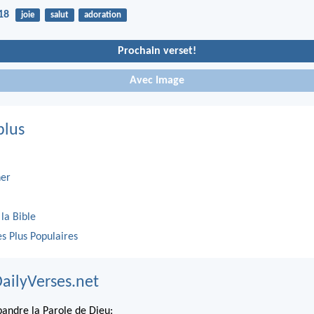
18
joie
salut
adoration
Prochain verset!
Avec Image
plus
er
 la Bible
es Plus Populaires
DailyVerses.net
andre la Parole de Dieu: