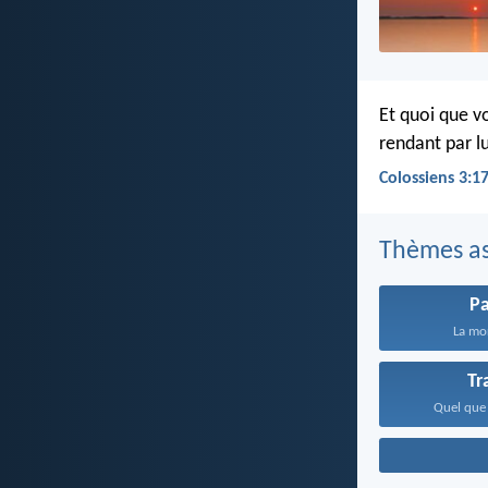
Et quoi que v
rendant par lu
Colossiens 3:1
Thèmes as
Pa
La mor
Tr
Quel que 