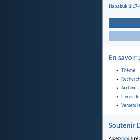
Habakuk 3:17-
En savoir 
Thème
Recherch
Archives
Livres de
Versets l
Soutenir 
Aidez-
moi
à rép