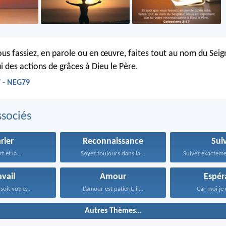
ous fassiez, en parole ou en œuvre, faites tout au nom du Seig
i des actions de grâces à Dieu le Père.
7 - NEG79
sociés
rler
Reconnaissance
Sui
t et la...
Soyez toujours dans la...
avail
Amour
Espér
soit votre...
L’amour est patient, il...
Car moi je 
Autres Thèmes...