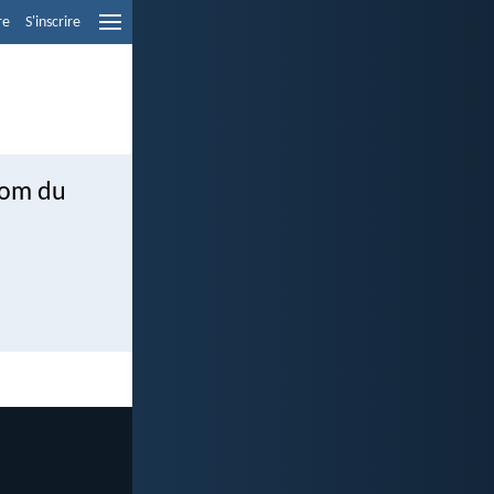
re
S'inscrire
 nom du