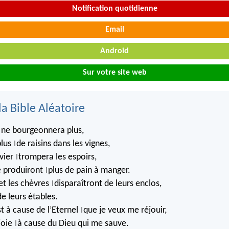
Notification quotidienne
Email
Android
Sur votre site web
la Bible Aléatoire
ne bourgeonnera plus,
|
plus
de raisins dans les vignes,
|
ivier
trompera les espoirs,
|
e produiront
plus de pain à manger.
|
t les chèvres
disparaîtront de leurs enclos,
|
de leurs étables.
t à cause de l’Eternel
que je veux me réjouir,
|
 joie
à cause du Dieu qui me sauve.
|