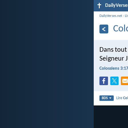
DailyVerse
DailyVerses.net
›
Li
Col
Dans tout 
Seigneur J
Colossiens 3:1
Lire
Co
BDS