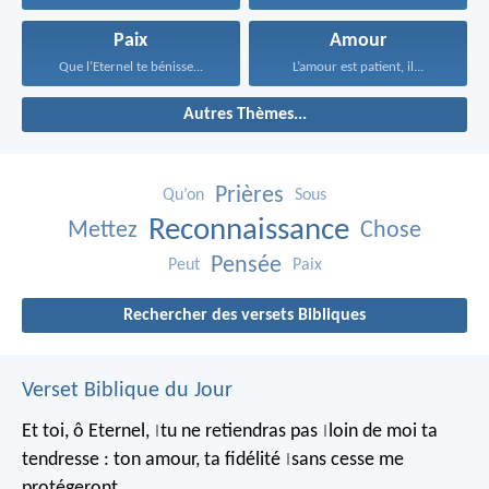
Paix
Amour
Que l’Eternel te bénisse...
L’amour est patient, il...
Autres Thèmes...
Prières
Qu’on
Sous
Reconnaissance
Mettez
Chose
Pensée
Peut
Paix
Rechercher des versets Bibliques
Verset Biblique du Jour
Et toi, ô Eternel,
tu ne retiendras pas
loin de moi ta
|
|
tendresse :
ton amour, ta fidélité
sans cesse me
|
protégeront.