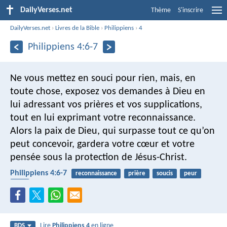
DailyVerses.net
Thème
S'inscrire
DailyVerses.net
›
Livres de la Bible
›
Philippiens
›
4
Philippiens 4:6-7
Ne vous mettez en souci pour rien, mais, en
toute chose, exposez vos demandes à Dieu en
lui adressant vos prières et vos supplications,
tout en lui exprimant votre reconnaissance.
Alors la paix de Dieu, qui surpasse tout ce qu’on
peut concevoir, gardera votre cœur et votre
pensée sous la protection de Jésus-Christ.
Philippiens 4:6-7
reconnaissance
prière
soucis
peur
paix
Lire
Philippiens 4
en ligne
BDS