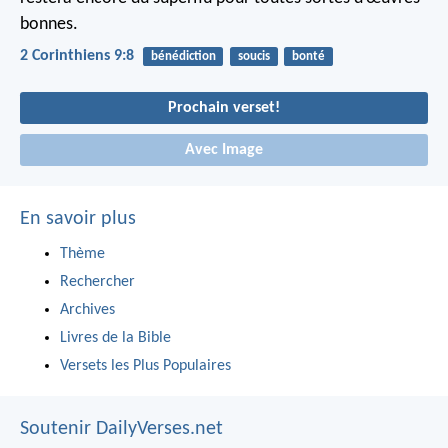
bonnes.
2 Corinthiens 9:8
bénédiction
soucis
bonté
Prochain verset!
Avec Image
En savoir plus
Thème
Rechercher
Archives
Livres de la Bible
Versets les Plus Populaires
Soutenir DailyVerses.net