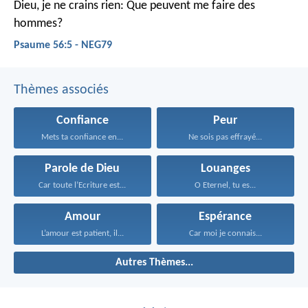
Dieu, je ne crains rien:
Que peuvent me faire des
hommes?
Psaume 56:5 - NEG79
Thèmes associés
Confiance
Peur
Mets ta confiance en...
Ne sois pas effrayé...
Parole de Dieu
Louanges
Car toute l’Ecriture est...
O Eternel, tu es...
Amour
Espérance
L’amour est patient, il...
Car moi je connais...
Autres Thèmes...