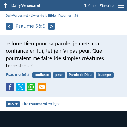
DailyVerses.net
Thème
S'inscrire
DailyVerses.net
›
Livres de la Bible
›
Psaumes
›
56
Psaume 56:5
Je loue Dieu pour sa parole,
je mets ma
confiance en lui,
et je n’ai pas peur.
Que
|
pourraient me faire
de simples créatures
|
terrestres ?
Psaume 56:5
confiance
peur
Parole de Dieu
louanges
Lire
Psaume 56
en ligne
BDS