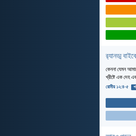
র‌্যানড্ম বাই
কেননা যেমন আমাদ
খ্রীষ্টে এক দেহ এ
রোমীয় ১২:৪-৫
শ