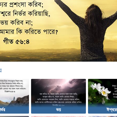
়
ির্ভর
ভয়
ঈশ্বরে