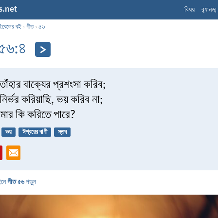
s.net
বিষয়
র‌্যানড্
ইবেলের বই
›
গীত
›
৫৬
 ৫৬:৪
াঁহার বাক্যের প্রশংসা করিব;
ির্ভর করিয়াছি, ভয় করিব না;
মার কি করিতে পারে?
ভয়
ঈশ্বরের বাণী
স্তব
ইনে
গীত ৫৬
পড়ুন