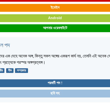
ইমেইল
Android
আপনার ওয়েবসাইটে
বেল পদ
ের এক দেহে অনেক অঙ্গ, কিন্তু সকল অঙ্গের একরূপ কার্য নয়, তেমনি এই অনেক 
বং প্রত্যেকে পরস্পর অঙ্গপ্রত্যঙ্গ।
রীর
যীশু
সম্প্রদায়
পরবর্তী পদ !
ছবি সহ