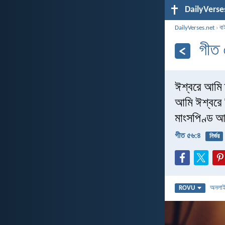
DailyVerse
DailyVerses.net
›
বা
গীত
ঈশ্বরে আমি ত
আমি ঈশ্বরে ন
মাংসপিণ্ড আ
গীত ৫৬:৪
নির্ভর
অনলা
ROVU