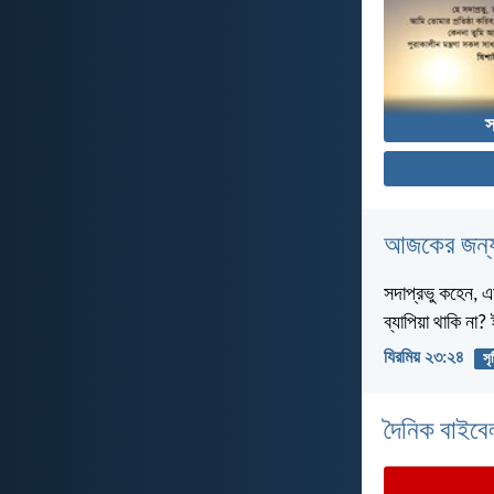
স
আজকের জন্য
সদাপ্রভু কহেন, এ
ব্যাপিয়া থাকি না
যিরমিয় ২৩:২৪
সৃষ
দৈনিক বাইবে