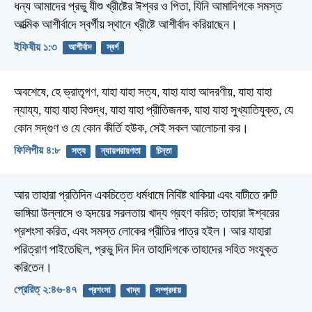
ধন্য আমাদের প্রভু যীশু খ্রীষ্টের ঈশ্বর ও পিতা, যিনি আমাদিগকে সমস্ত
আত্মিক আশীর্বাদে স্বর্গীয় স্থানে খ্রীষ্টে আশীর্বাদ করিয়াছেন।
ইফিষীয় ১:৩
আশীর্বাদ
স্বর্গ
অবশেষে, হে ভ্রাতৃগণ, যাহা যাহা সত্য, যাহা যাহা আদরণীয়, যাহা যাহা
ন্যায্য, যাহা যাহা বিশুদ্ধ, যাহা যাহা প্রীতিজনক, যাহা যাহা সুখ্যাতিযুক্ত, যে
কোন সদ্‌গুণ ও যে কোন কীর্তি হউক, সেই সকল আলোচনা কর।
ফিলিপীয় ৪:৮
সত্য
ন্যায়পরায়ণতা
চিন্তা
আর তাহারা প্রতিদিন একচিত্তে ধর্মধামে নিবিষ্ট থাকিয়া এবং বাটীতে রুটি
ভাঙ্গিয়া উল্লাসে ও হৃদয়ের সরলতায় খাদ্য গ্রহণ করিত; তাহারা ঈশ্বরের
প্রশংসা করিত, এবং সমস্ত লোকের প্রীতির পাত্র হইল। আর যাহারা
পরিত্রাণ পাইতেছিল, প্রভু দিন দিন তাহাদিগকে তাহাদের সহিত সংযুক্ত
করিতেন।
প্রেরিত্‌ ২:৪৬-৪৭
প্রশংসা
খাদ্য
সম্প্রদায়