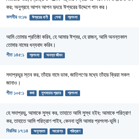
কর; অনুগ্রহে আপন আপন হৃদয়ে ঈশ্বরের উদ্দেশে গান কর।
কলসীয় ৩:১৬
ঈশ্বরের বাণী
শেখা
প্রশংসা
আমি তোমার প্রতিষ্ঠা করিব,
হে আমার ঈশ্বর, হে রাজন্‌,
আমি অনন্তকাল
তোমার নামের ধন্যবাদ করিব।
গীত ১৪৫:১
প্রশংসা
অনন্ত জীবন
সদাপ্রভুর স্তব কর, তাঁহার নামে ডাক,
জাতিগণের মধ্যে তাঁহার ক্রিয়া সকল
জানাও।
গীত ১০৫:১
কথা
সুসমাচার প্রচার
প্রশংসা
হে সদাপ্রভু, আমাকে সুস্থ কর, তাহাতে আমি সুস্থ হইব; আমাকে পরিত্রাণ
কর, তাহাতে আমি পরিত্রাণ পাইব, কেননা তুমি আমার প্রশংসা-ভূমি।
যিরমিয় ১৭:১৪
অসুস্থতা
আরোগ্য
পরিত্রাণ