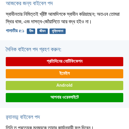
আজকের জন্য বাইবেল পদ
স্বাধীনতার নিমিত্তই খ্রীষ্ট আমাদিগকে স্বাধীন করিয়াছেন; অতএব তোমরা
স্থির থাক, এবং দাসত্ব-জোঁয়ালিতে আর বদ্ধ হইও না।
গালাতীয় ৫:১
যীশু
জীবন
মুক্তিদাতা
দৈনিক বাইবেল পদ গ্রহণ করুন:
প্রতিদিনের নোটিফিকেশন
ইমেইল
Android
আপনার ওয়েবসাইটে
র‌্যানড্ম বাইবেল পদ
তিনি ত প্রত্যেক মনুষ্যকে তাহার কার্যানুযায়ী ফল দিবেন।