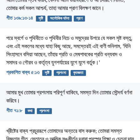
আমি তোমার স্তব করিব, কেননা আমি ভয়াবহরূপে ও আশ্চর্যরূপে নির্মিত;
তোমার কর্ম সকল আশ্চর্য, তাহা আমার প্রাণ বিলক্ষণ জানে।
গীত ১৩৯:১৩-১৪
সৃষ্টি
অলৌকিক ঘটনা
প্রাণ
পরে স্বর্গে ও পৃথিবীতে ও পৃথিবীর নিচে ও সমুদ্রের উপরে যে সকল সৃষ্ট বস্তু,
এবং এই সকলের মধ্যে যাহা কিছু আছে, সমস্তেরই এই বাণী শুনিলাম,
‘যিনি
সিংহাসনে বসিয়া আছেন, তাঁহার প্রতি ও মেষশাবকের প্রতি ধন্যবাদ ও
সমাদর ও গৌরব ও কর্তৃত্ব যুগপর্যায়ের যুগে যুগে বর্তুক।’
প্রকাশিত বাক্য ৫:১৩
সৃষ্টি
প্রশংসা
কৃতজ্ঞতা
আমার মুখ তোমার প্রশংসায় পরিপূর্ণ থাকিবে,
সমস্ত দিন তোমার সৌন্দর্য বর্ণনা
করিবে।
গীত ৭১:৮
কথা
প্রশংসা
খ্রীষ্টের বাক্য প্রচুররূপে তোমাদের অন্তরে বাস করুক; তোমরা সমস্ত
বিজ্ঞতায় গীত, স্তোত্র ও আত্মিক সঙ্কীর্তন দ্বারা পরস্পর শিক্ষা ও চেতনা দান