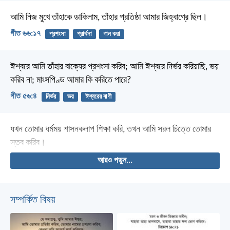
আমি নিজ মুখে তাঁহাকে ডাকিলাম,
তাঁহার প্রতিষ্ঠা আমার জিহ্বাগ্রে ছিল।
গীত ৬৬:১৭
প্রশংসা
প্রার্থনা
গান করা
ঈশ্বরে আমি তাঁহার বাক্যের প্রশংসা করিব;
আমি ঈশ্বরে নির্ভর করিয়াছি, ভয়
করিব না;
মাংসপিণ্ড আমার কি করিতে পারে?
গীত ৫৬:৪
নির্ভর
ভয়
ঈশ্বরের বাণী
যখন তোমার ধর্মময় শাসনকলাপ শিক্ষা করি,
তখন আমি সরল চিত্তে তোমার
স্তব করিব।
আরও পড়ুন...
সম্পর্কিত বিষয়