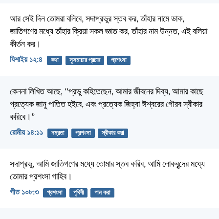
আর সেই দিন তোমরা বলিবে,
সদাপ্রভুর স্তব কর, তাঁহার নামে ডাক,
জাতিগণের মধ্যে তাঁহার ক্রিয়া সকল জ্ঞাত কর,
তাঁহার নাম উন্নত, এই বলিয়া
কীর্তন কর।
যিশাইয় ১২:৪
কথা
সুসমাচার প্রচার
প্রশংসা
কেননা লিখিত আছে,
‘‘প্রভু কহিতেছেন, আমার জীবনের দিব্য, আমার কাছে
প্রত্যেক জানু পাতিত হইবে,
এবং প্রত্যেক জিহ্বা ঈশ্বরের গৌরব স্বীকার
করিবে।”
রোমীয় ১৪:১১
নম্রতা
প্রশংসা
স্বীকার করা
সদাপ্রভু, আমি জাতিগণের মধ্যে তোমার স্তব করিব,
আমি লোকবৃন্দের মধ্যে
তোমার প্রশংসা গাহিব।
গীত ১০৮:৩
প্রশংসা
পৃথিবী
গান করা