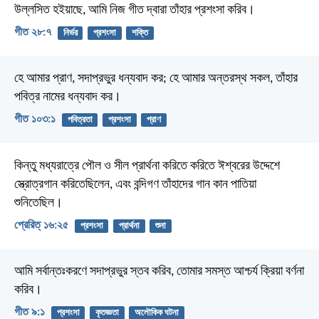
উল্লসিত হইয়াছে,
আমি নিজ গীত দ্বারা তাঁহার প্রশংসা করিব।
গীত ২৮:৭
নির্ভর
প্রশংসা
শক্তি
হে আমার প্রাণ, সদাপ্রভুর ধন্যবাদ কর;
হে আমার অন্তরস্থ সকল,
তাঁহার
পবিত্র নামের ধন্যবাদ কর।
গীত ১০৩:১
পবিত্রতা
প্রশংসা
প্রাণ
কিন্তু মধ্যরাত্রে পৌল ও সীল প্রার্থনা করিতে করিতে ঈশ্বরের উদ্দেশে
স্ত্রোত্রগান করিতেছিলেন, এবং বন্দিগণ তাঁহাদের গান কান পাতিয়া
শুনিতেছিল।
প্রেরিত্‌ ১৬:২৫
প্রশংসা
প্রার্থনা
শুনা
আমি সর্বান্তঃকরণে সদাপ্রভুর স্তব করিব,
তোমার সমস্ত আশ্চর্য ক্রিয়া বর্ণনা
করিব।
গীত ৯:১
প্রশংসা
কৃতজ্ঞতা
অলৌকিক ঘটনা