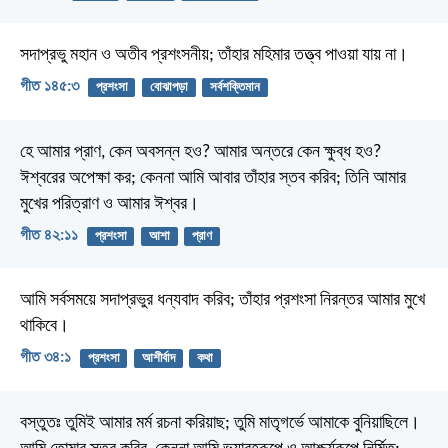
সদাপ্রভু মহান ও অতীব প্রশংসনীয়;
তাঁহার মহিমার তত্ত্ব পাওয়া যায় না।
গীত ১৪৫:৩
প্রশংসা
বোঝাপড়া
সর্বশক্তিমান
হে আমার প্রাণ, কেন অবসন্ন হও?
আমার অন্তরে কেন ক্ষুব্ধ হও?
ঈশ্বরের অপেক্ষা কর;
কেননা আমি আবার তাঁহার স্তব করিব;
তিনি আমার
মুখের পরিত্রাণ ও আমার ঈশ্বর।
গীত ৪২:১১
প্রশংসা
আশা
প্রাণ
আমি সর্বসময়ে সদাপ্রভুর ধন্যবাদ করিব;
তাঁহার প্রশংসা নিরন্তর আমার মুখে
থাকিবে।
গীত ৩৪:১
প্রশংসা
আশীর্বাদ
কথা
বস্তুতঃ তুমিই আমার মর্ম রচনা করিয়াছ;
তুমি মাতৃগর্ভে আমাকে বুনিয়াছিলে।