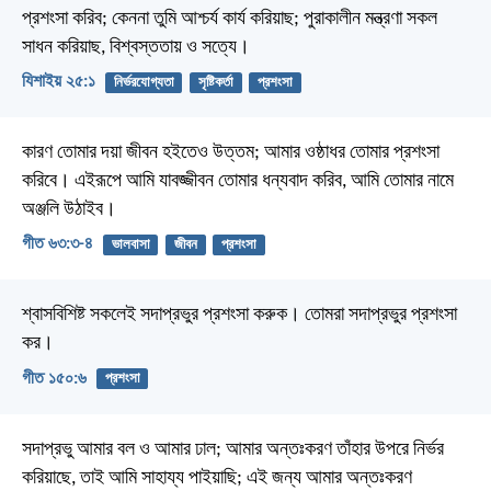
প্রশংসা করিব; কেননা তুমি আশ্চর্য কার্য করিয়াছ; পুরাকালীন মন্ত্রণা সকল
সাধন করিয়াছ, বিশ্বস্ততায় ও সত্যে।
যিশাইয় ২৫:১
নির্ভরযোগ্যতা
সৃষ্টিকর্তা
প্রশংসা
কারণ তোমার দয়া জীবন হইতেও উত্তম;
আমার ওষ্ঠাধর তোমার প্রশংসা
করিবে।
এইরূপে আমি যাবজ্জীবন তোমার ধন্যবাদ করিব,
আমি তোমার নামে
অঞ্জলি উঠাইব।
গীত ৬৩:৩-৪
ভালবাসা
জীবন
প্রশংসা
শ্বাসবিশিষ্ট সকলেই সদাপ্রভুর প্রশংসা করুক।
তোমরা সদাপ্রভুর প্রশংসা
কর।
গীত ১৫০:৬
প্রশংসা
সদাপ্রভু আমার বল ও আমার ঢাল;
আমার অন্তঃকরণ তাঁহার উপরে নির্ভর
করিয়াছে,
তাই আমি সাহায্য পাইয়াছি;
এই জন্য আমার অন্তঃকরণ