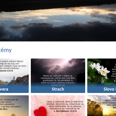
 témy
vera
Strach
Slovo