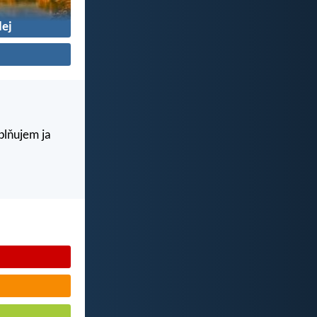
ej
aplňujem ja