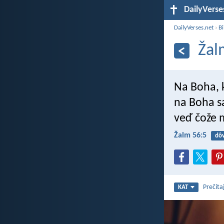
DailyVerse
DailyVerses.net
›
Bi
Žal
Na Boha, 
na Boha s
veď čože 
Žalm 56:5
dô
Prečíta
KAT