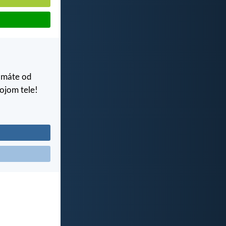
o máte od
vojom tele!