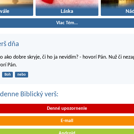
vále
Láska
Nád
Viac Tém...
erš dňa
o ako dobre skryje, či ho ja nevidím? - hovorí Pán. Nuž či nez
orí Pán.
Boh
nebo
denne Biblický verš:
Denné upozornenie
E-mail
Android