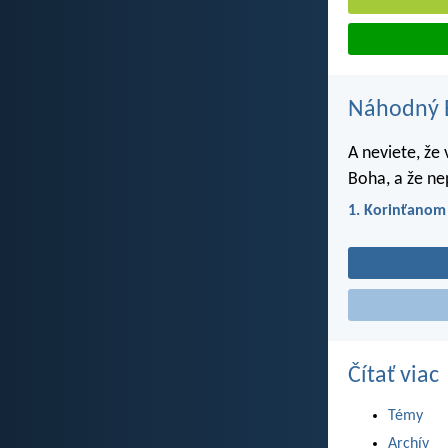
Náhodný B
A neviete, že
Boha, a že ne
1. Korinťanom
Čítať viac
Témy
Archív