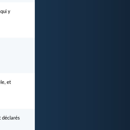
qui y
le, et
t déclarés