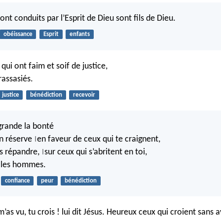
ont conduits par l’Esprit de Dieu sont fils de Dieu.
obéissance
Esprit
enfants
ui ont faim et soif de justice,
 rassasiés.
justice
bénédiction
recevoir
grande la bonté
en réserve
en faveur de ceux qui te craignent,
|
ns répandre,
sur ceux qui s’abritent en toi,
|
s les hommes.
confiance
peur
bénédiction
’as vu, tu crois ! lui dit Jésus. Heureux ceux qui croient sans a