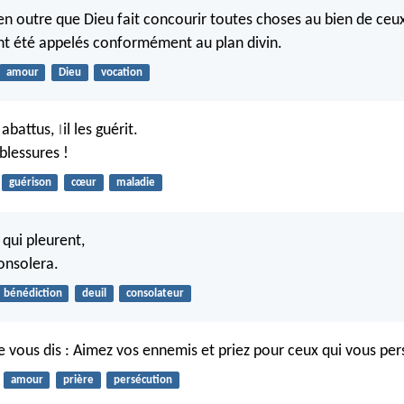
n outre que Dieu fait concourir toutes choses au bien de ceux
nt été appelés conformément au plan divin.
amour
Dieu
vocation
 abattus,
il les guérit.
|
 blessures !
guérison
cœur
maladie
qui pleurent,
consolera.
bénédiction
deuil
consolateur
je vous dis : Aimez vos ennemis et priez pour ceux qui vous pe
amour
prière
persécution