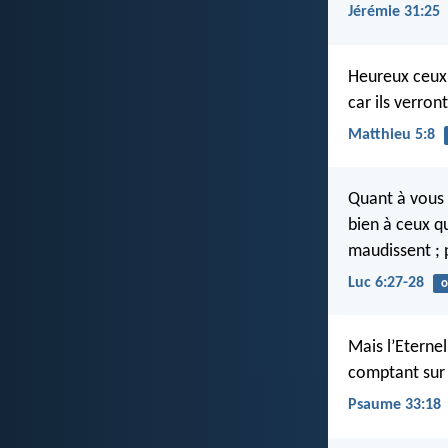
Jérémie 31:25
Heureux ceux 
car ils verron
Matthieu 5:8
Quant à vous 
bien à ceux qu
maudissent ; 
Luc 6:27-28
o
Mais l’Eterne
comptant sur
Psaume 33:18