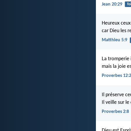
Jean 20:29
fo
Heureux ceux 
car Dieu les r
Matthieu 5:9
La tromperie 
mais la joie e
Proverbes 12:
Il préserve ce
Il veille sur 
Proverbes 2:8
Dieu est Espri