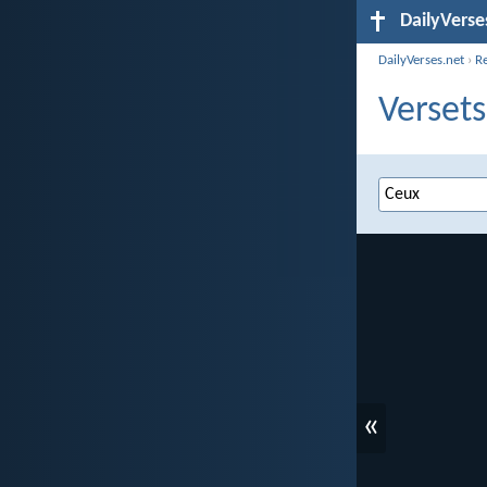
DailyVerse
DailyVerses.net
›
R
Versets
«