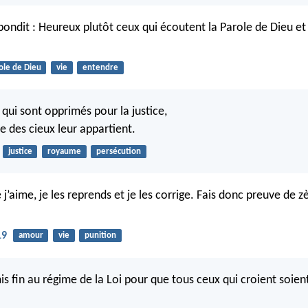
pondit : Heureux plutôt ceux qui écoutent la Parole de Dieu et 
ole de Dieu
vie
entendre
qui sont opprimés pour la justice,
e des cieux leur appartient.
justice
royaume
persécution
j’aime, je les reprends et je les corrige. Fais donc preuve de zè
19
amour
vie
punition
is fin au régime de la Loi pour que tous ceux qui croient soien