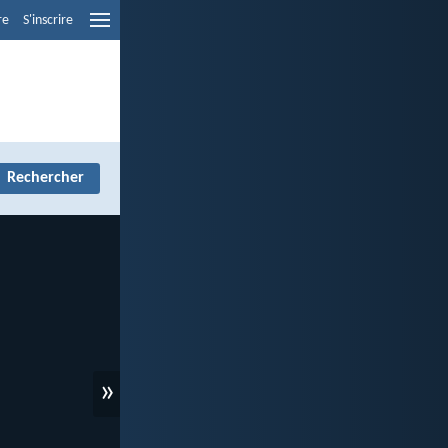
re
S'inscrire
»