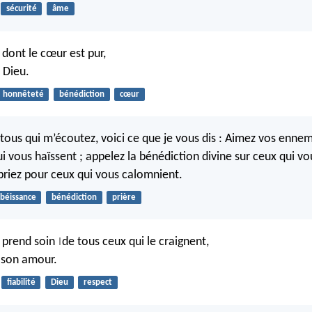
sécurité
âme
dont le cœur est pur,
t Dieu.
honnêteté
bénédiction
cœur
tous qui m’écoutez, voici ce que je vous dis : Aimez vos ennemi
i vous haïssent ; appelez la bénédiction divine sur ceux qui vo
priez pour ceux qui vous calomnient.
béissance
bénédiction
prière
l prend soin
de tous ceux qui le craignent,
|
 son amour.
fiabilité
Dieu
respect