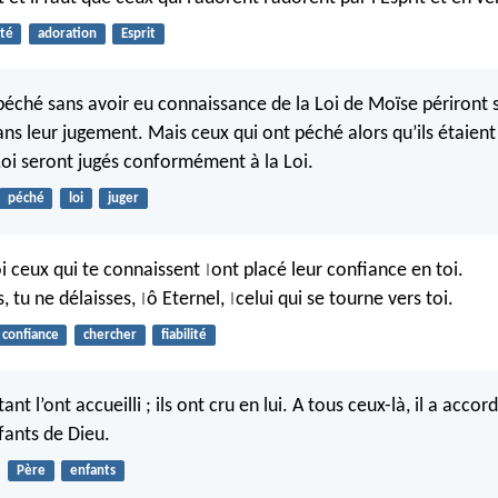
ité
adoration
Esprit
péché sans avoir eu connaissance de la Loi de Moïse périront s
ans leur jugement. Mais ceux qui ont péché alors qu’ils étaien
Loi seront jugés conformément à la Loi.
péché
loi
juger
i ceux qui te connaissent
ont placé leur confiance en toi.
|
s, tu ne délaisses,
ô Eternel,
celui qui se tourne vers toi.
|
|
confiance
chercher
fiabilité
nt l’ont accueilli ; ils ont cru en lui. A tous ceux-là, il a accord
fants de Dieu.
Père
enfants