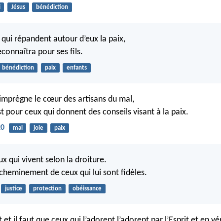
i
Jésus
bénédiction
qui répandent autour d’eux la paix,
econnaîtra pour ses fils.
bénédiction
paix
enfants
imprègne le cœur des artisans du mal,
st pour ceux qui donnent des conseils visant à la paix.
20
mal
joie
paix
ux qui vivent selon la droiture.
le cheminement de ceux qui lui sont fidèles.
justice
protection
obéissance
t et il faut que ceux qui l’adorent l’adorent par l’Esprit et en vé