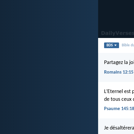
BDS
Bible 
Partagez la jo
Romains 12:15
L’Eternel est
de tous ceux q
Psaume 145:1
Je désaltérera