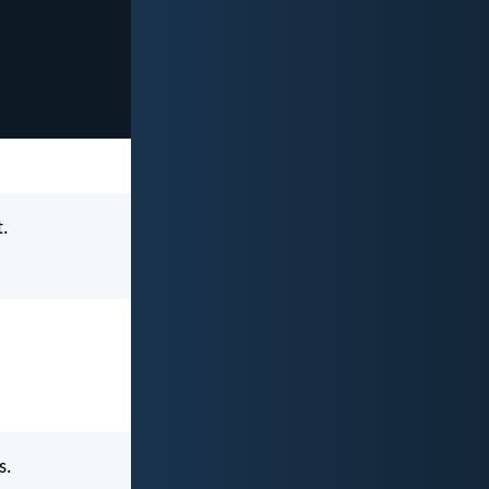
t.
s.