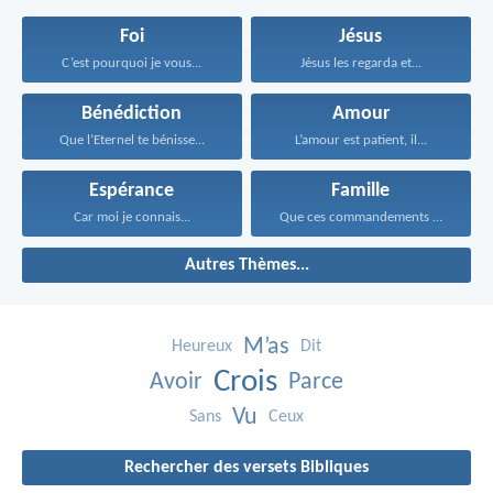
Foi
Jésus
C’est pourquoi je vous...
Jésus les regarda et...
Bénédiction
Amour
Que l’Eternel te bénisse...
L’amour est patient, il...
Espérance
Famille
Car moi je connais...
Que ces commandements que...
Autres Thèmes...
M’as
Heureux
Dit
Crois
Avoir
Parce
Vu
Sans
Ceux
Rechercher des versets Bibliques