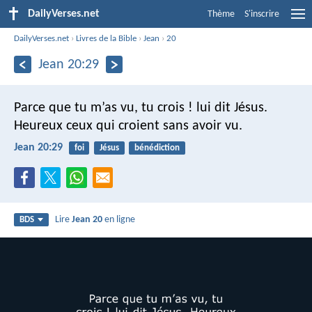
DailyVerses.net
Thème
S'inscrire
DailyVerses.net
›
Livres de la Bible
›
Jean
›
20
Jean 20:29
Parce que tu m’as vu, tu crois ! lui dit Jésus.
Heureux ceux qui croient sans avoir vu.
Jean 20:29
foi
Jésus
bénédiction
Lire
Jean 20
en ligne
BDS