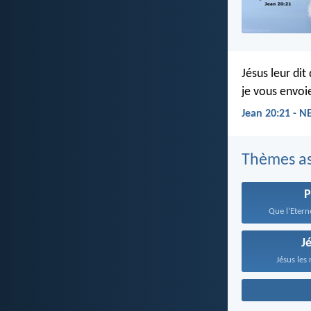
Jésus leur di
je vous envoi
Jean 20:21 - N
Thèmes as
P
Que l’Eterne
J
Jésus les 