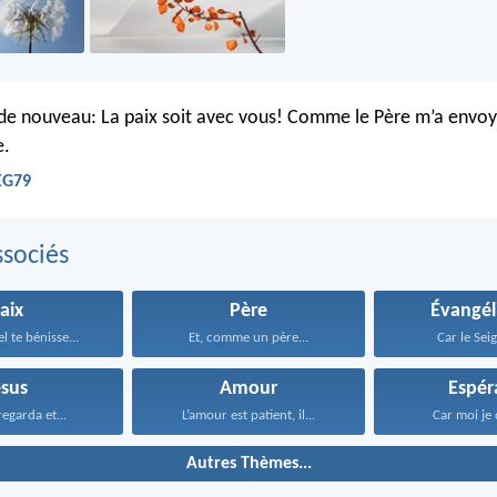
t de nouveau: La paix soit avec vous! Comme le Père m’a envoy
e.
EG79
sociés
aix
Père
Évangél
l te bénisse...
Et, comme un père...
Car le Seig
ésus
Amour
Espér
regarda et...
L’amour est patient, il...
Car moi je 
Autres Thèmes...