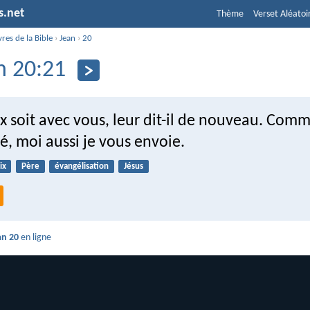
s.net
Thème
Verset Aléatoi
vres de la Bible
›
Jean
›
20
n 20:21
x soit avec vous, leur dit-il de nouveau. Comm
, moi aussi je vous envoie.
ix
Père
évangélisation
Jésus
an 20
en ligne