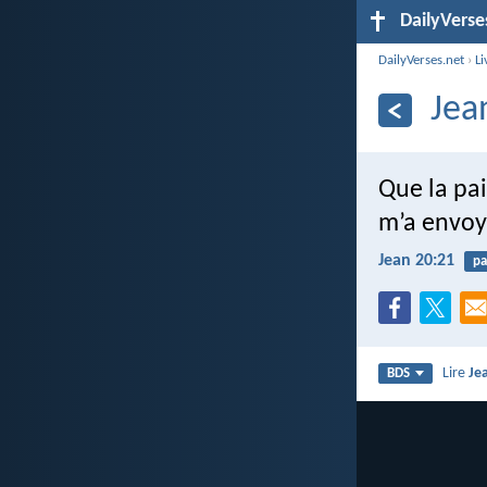
DailyVerse
DailyVerses.net
›
Li
Jea
Que la pai
m’a envoyé
Jean 20:21
pa
Lire
Je
BDS