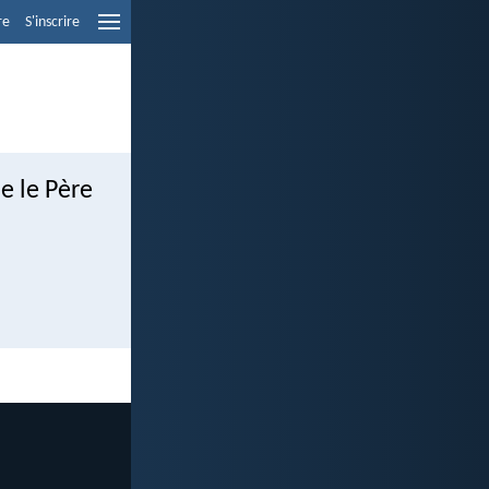
re
S'inscrire
e le Père