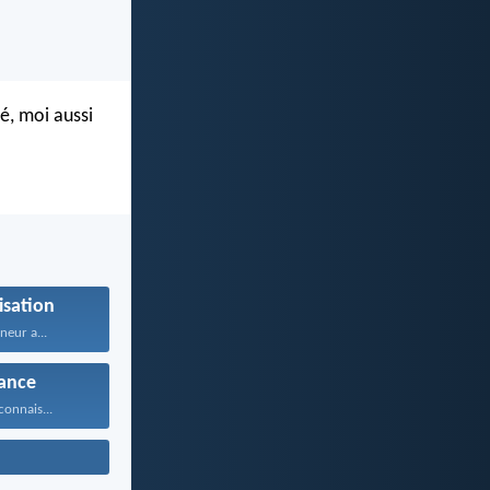
é, moi aussi
isation
neur a...
ance
connais...