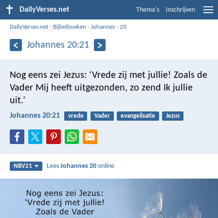
DailyVerses.net
Thema's
Inschrijven
DailyVerses.net
›
Bijbelboeken
›
Johannes
›
20
Johannes 20:21
Nog eens zei Jezus: ‘Vrede zij met jullie! Zoals de
Vader Mij heeft uitgezonden, zo zend Ik jullie
uit.’
Johannes 20:21
vrede
Vader
evangelisatie
Jezus
Lees
Johannes 20
online
NBV21