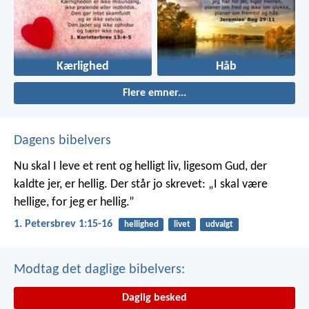
Kærlighed
Håb
Flere emner...
Dagens bibelvers
Nu skal I leve et rent og helligt liv, ligesom Gud, der
kaldte jer, er hellig. Der står jo skrevet: „I skal være
hellige, for jeg er hellig.”
1. Petersbrev 1:15-16
hellighed
livet
udvalgt
Modtag det daglige bibelvers:
Daglig besked