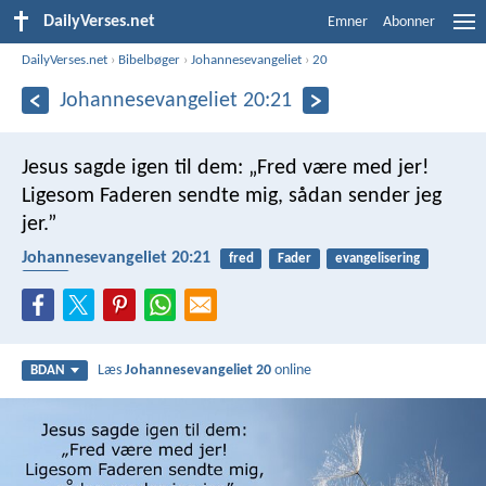
DailyVerses.net
Emner
Abonner
DailyVerses.net
›
Bibelbøger
›
Johannesevangeliet
›
20
Johannesevangeliet 20:21
Jesus sagde igen til dem: „Fred være med jer!
Ligesom Faderen sendte mig, sådan sender jeg
jer.”
Johannesevangeliet 20:21
fred
Fader
evangelisering
Jesus
Læs
Johannesevangeliet 20
online
BDAN