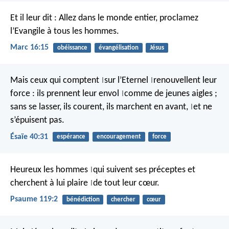
Et il leur dit : Allez dans le monde entier, proclamez
l’Evangile à tous les hommes.
Marc 16:15
obéissance
évangélisation
Jésus
Mais ceux qui comptent
sur l’Eternel
renouvellent leur
|
|
force :
ils prennent leur envol
comme de jeunes aigles ;
|
sans se lasser, ils courent,
ils marchent en avant,
et ne
|
s’épuisent pas.
Ésaïe 40:31
espérance
encouragement
force
Heureux les hommes
qui suivent ses préceptes
et
|
cherchent à lui plaire
de tout leur cœur.
|
Psaume 119:2
bénédiction
chercher
cœur