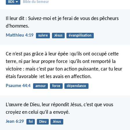
BDS
Bible du Semeur
Il leur dit : Suivez-moi et je ferai de vous des pêcheurs
d’hommes.
Matthieu 4:19
suivre
Jésus
évangélisation
Ce n’est pas grâce à leur épée
qu’ils ont occupé cette
|
terre,
ni par leur propre force
qu’ils ont remporté la
|
victoire :
mais c’est par ton action puissante,
car tu leur
étais favorable
et les avais en affection.
|
Psaume 44:4
amour
force
dépendance
L’œuvre de Dieu, leur répondit Jésus, c’est que vous
croyiez en celui qu’il a envoyé.
Jean 6:29
foi
Dieu
Jésus