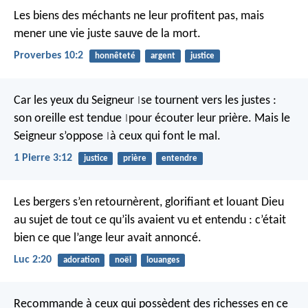
Les biens des méchants ne leur profitent pas,
mais
mener une vie juste sauve de la mort.
Proverbes 10:2
honnêteté
argent
justice
Car les yeux du Seigneur
se tournent vers les justes :
|
son oreille est tendue
pour écouter leur prière.
Mais le
|
Seigneur s’oppose
à ceux qui font le mal.
|
1 Pierre 3:12
justice
prière
entendre
Les bergers s’en retournèrent, glorifiant et louant Dieu
au sujet de tout ce qu’ils avaient vu et entendu : c’était
bien ce que l’ange leur avait annoncé.
Luc 2:20
adoration
noël
louanges
Recommande à ceux qui possèdent des richesses en ce