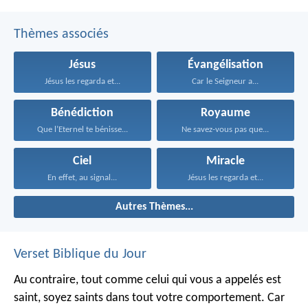
Thèmes associés
Jésus
Évangélisation
Jésus les regarda et...
Car le Seigneur a...
Bénédiction
Royaume
Que l’Eternel te bénisse...
Ne savez-vous pas que...
Ciel
Miracle
En effet, au signal...
Jésus les regarda et...
Autres Thèmes...
Verset Biblique du Jour
Au contraire, tout comme celui qui vous a appelés est
saint, soyez saints dans tout votre comportement. Car