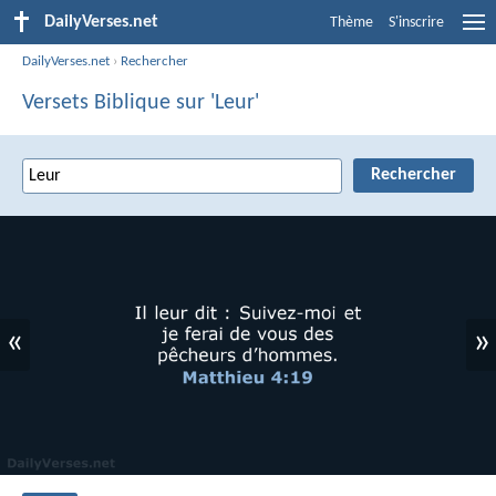
DailyVerses.net
Thème
S'inscrire
DailyVerses.net
›
Rechercher
Versets Biblique sur 'Leur'
«
»