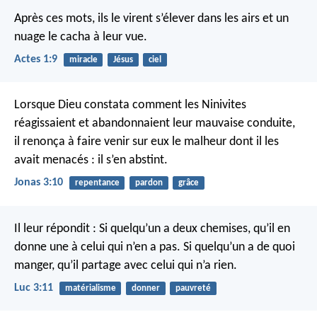
Après ces mots, ils le virent s’élever dans les airs et un
nuage le cacha à leur vue.
Actes 1:9
miracle
Jésus
ciel
Lorsque Dieu constata comment les Ninivites
réagissaient et abandonnaient leur mauvaise conduite,
il renonça à faire venir sur eux le malheur dont il les
avait menacés : il s’en abstint.
Jonas 3:10
repentance
pardon
grâce
Il leur répondit : Si quelqu’un a deux chemises, qu’il en
donne une à celui qui n’en a pas. Si quelqu’un a de quoi
manger, qu’il partage avec celui qui n’a rien.
Luc 3:11
matérialisme
donner
pauvreté