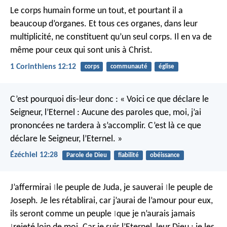
Le corps humain forme un tout, et pourtant il a
beaucoup d’organes. Et tous ces organes, dans leur
multiplicité, ne constituent qu’un seul corps. Il en va de
même pour ceux qui sont unis à Christ.
1 Corinthiens 12:12
corps
communauté
église
C’est pourquoi dis-leur donc : « Voici ce que déclare le
Seigneur, l’Eternel : Aucune des paroles que, moi, j’ai
prononcées ne tardera à s’accomplir. C’est là ce que
déclare le Seigneur, l’Eternel. »
Ézéchiel 12:28
Parole de Dieu
fiabilité
obéissance
J’affermirai
le peuple de Juda,
je sauverai
le peuple de
|
|
Joseph.
Je les rétablirai,
car j’aurai de l’amour pour eux,
ils seront comme un peuple
que je n’aurais jamais
|