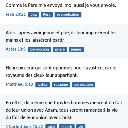
Comme le Père m’a envoyé, moi aussi je vous envoie.
Jean 20:21
paix
Père
évangélisation
Alors, après avoir jeûné et prié, ils leur imposèrent les
mains et les laissèrent partir.
Actes 13:3
bénédiction
prière
jeûner
Heureux ceux qui sont opprimés pour la justice,
car le
royaume des cieux leur appartient.
Matthieu 5:10
justice
royaume
persécution
En effet, de même que tous les hommes meurent du fait
de leur union avec Adam, tous seront ramenés à la vie
du fait de leur union avec Christ.
1 Corinthiens 15:22
salut
mourir
vie