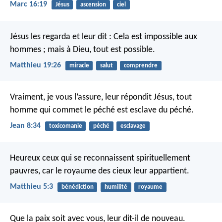
Marc 16:19
Jésus
ascension
ciel
Jésus les regarda et leur dit : Cela est impossible aux
hommes ; mais à Dieu, tout est possible.
Matthieu 19:26
miracle
salut
comprendre
Vraiment, je vous l’assure, leur répondit Jésus, tout
homme qui commet le péché est esclave du péché.
Jean 8:34
toxicomanie
péché
esclavage
Heureux ceux qui se reconnaissent spirituellement
pauvres,
car le royaume des cieux leur appartient.
Matthieu 5:3
bénédiction
humilité
royaume
Que la paix soit avec vous, leur dit-il de nouveau.