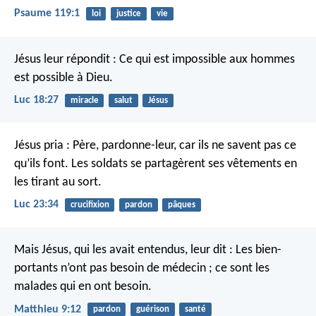
Psaume 119:1
loi
justice
vie
Jésus leur répondit : Ce qui est impossible aux hommes
est possible à Dieu.
Luc 18:27
miracle
salut
Jésus
Jésus pria : Père, pardonne-leur, car ils ne savent pas ce
qu’ils font.
Les soldats se partagèrent ses vêtements en
les tirant au sort.
Luc 23:34
crucifixion
pardon
pâques
Mais Jésus, qui les avait entendus, leur dit : Les bien-
portants n’ont pas besoin de médecin ; ce sont les
malades qui en ont besoin.
Matthieu 9:12
pardon
guérison
santé