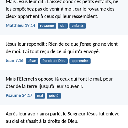
Mais Jésus leur dit : Laissez donc ces petits enfants, ne
les empêchez pas de venir à moi, car le royaume des
cieux appartient à ceux qui leur ressemblent.
Matthieu 19:14
royaume
ciel
enfants
Jésus leur répondit : Rien de ce que j’enseigne ne vient
de moi. J’ai tout reçu de celui qui m’a envoyé.
Jean 7:16
Jésus
Parole de Dieu
apprendre
Mais l’Eternel s’oppose
à ceux qui font le mal,
pour
|
ôter de la terre
jusqu’à leur souvenir.
|
Psaume 34:17
mal
péché
Après leur avoir ainsi parlé, le Seigneur Jésus fut enlevé
au ciel et s’assit à la droite de Dieu.