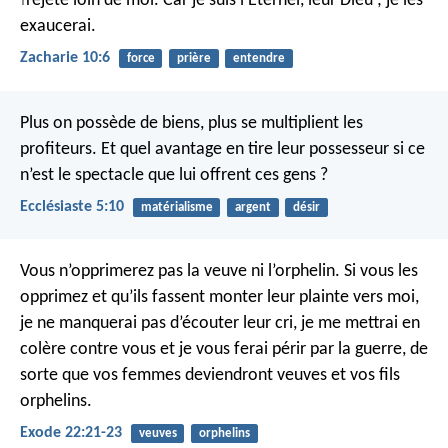
rejeté loin de moi.
Car je suis l’Eternel, leur Dieu ;
je les
|
exaucerai.
Zacharie 10:6
force
prière
entendre
Plus on possède de biens, plus se multiplient les
profiteurs. Et quel avantage en tire leur possesseur si ce
n’est le spectacle que lui offrent ces gens ?
Ecclésiaste 5:10
matérialisme
argent
désir
Vous n’opprimerez pas la veuve ni l’orphelin. Si vous les
opprimez et qu’ils fassent monter leur plainte vers moi,
je ne manquerai pas d’écouter leur cri, je me mettrai en
colère contre vous et je vous ferai périr par la guerre, de
sorte que vos femmes deviendront veuves et vos fils
orphelins.
Exode 22:21-23
veuves
orphelins