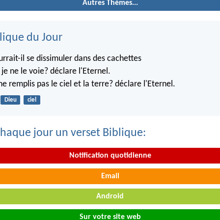
Autres Thèmes...
lique du Jour
rrait-il se dissimuler dans des cachettes
je ne le voie? déclare l'Eternel.
ne remplis pas le ciel et la terre? déclare l'Eternel.
Dieu
ciel
haque jour un verset Biblique:
Notification quotidienne
Email
Android
Sur votre site web