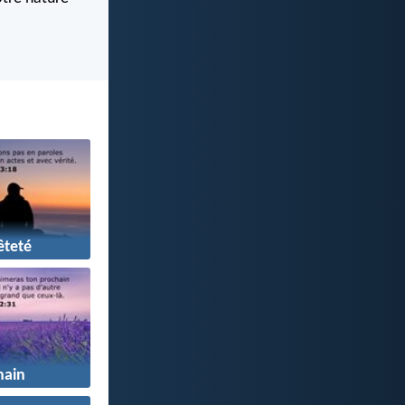
teté
hain