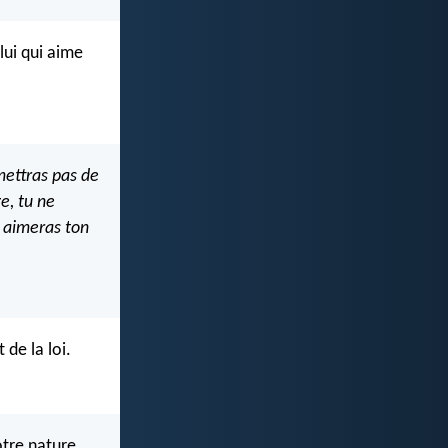
lui qui aime
mettras pas de
e,
tu ne
 aimeras ton
de la loi.
otre nature