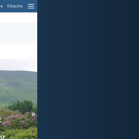
re
S'inscrire
»