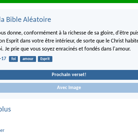
la Bible Aléatoire
 vous donne, conformément à la richesse de sa gloire, d'être p
son Esprit dans votre être intérieur, de sorte que le Christ habi
oi. Je prie que vous soyez enracinés et fondés dans l'amour.
-17
foi
amour
Esprit
Prochain verset!
Avec Image
plus
er