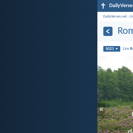
DailyVerse
DailyVerses.net
›
Li
Rom
Lire
R
SG21
«