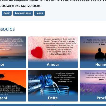
tisfaire ses convoitises.
désir
toxicomanie
Jésus
sociés
Loi
Amour
Honnê
gent
Dette
Proc