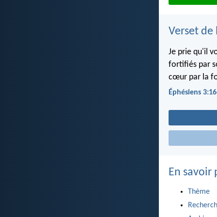
Verset de 
Je prie qu'il
fortifiés par 
cœur par la f
Éphésiens 3:16
En savoir 
Thème
Recherch