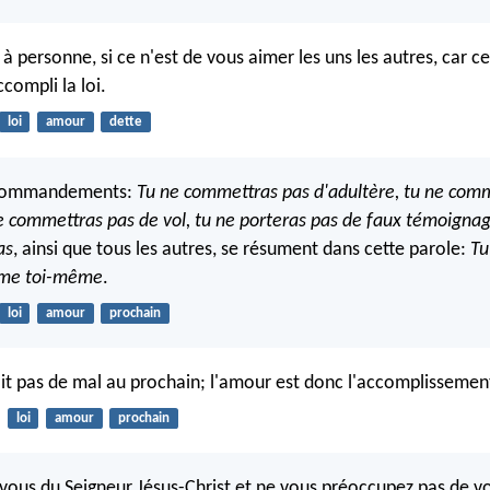
à personne, si ce n'est de vous aimer les uns les autres, car ce
ccompli la loi.
loi
amour
dette
s commandements:
Tu ne commettras pas d'adultère, tu ne com
e commettras pas de vol,
tu ne porteras pas de faux témoignag
as
, ainsi que tous les autres, se résument dans cette parole:
Tu
mme toi-même
.
loi
amour
prochain
it pas de mal au prochain; l'amour est donc l'accomplissement 
loi
amour
prochain
vous du Seigneur Jésus-Christ et ne vous préoccupez pas de v