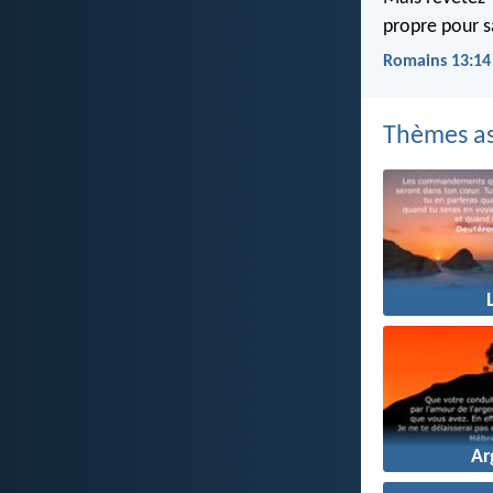
propre pour sa
Romains 13:14
Thèmes as
Ar