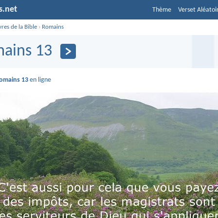
s.net
Thème
Verset Aléatoi
vres de la Bible
›
Romains
ains 13
omains 13
en ligne