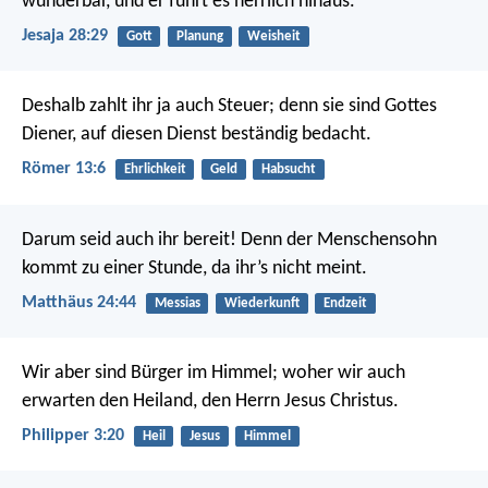
wunderbar,
und er führt es herrlich hinaus.
Jesaja 28:29
Gott
Planung
Weisheit
Deshalb zahlt ihr ja auch Steuer; denn sie sind Gottes
Diener, auf diesen Dienst beständig bedacht.
Römer 13:6
Ehrlichkeit
Geld
Habsucht
Darum seid auch ihr bereit! Denn der Menschensohn
kommt zu einer Stunde, da ihr’s nicht meint.
Matthäus 24:44
Messias
Wiederkunft
Endzeit
Wir aber sind Bürger im Himmel; woher wir auch
erwarten den Heiland, den Herrn Jesus Christus.
Philipper 3:20
Heil
Jesus
Himmel