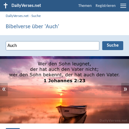
DailyVerses.net
Themen
Registrieren
DailyVerses.net
›
Suche
Bibelverse über 'Auch'
«
»