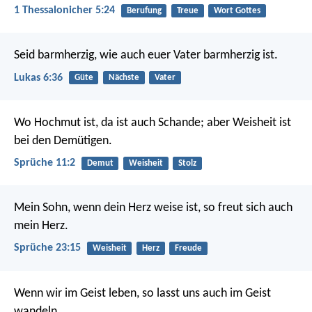
1 Thessalonicher 5:24
Berufung
Treue
Wort Gottes
Seid barmherzig, wie auch euer Vater barmherzig ist.
Lukas 6:36
Güte
Nächste
Vater
Wo Hochmut ist, da ist auch Schande;
aber Weisheit ist
bei den Demütigen.
Sprüche 11:2
Demut
Weisheit
Stolz
Mein Sohn, wenn dein Herz weise ist,
so freut sich auch
mein Herz.
Sprüche 23:15
Weisheit
Herz
Freude
Wenn wir im Geist leben, so lasst uns auch im Geist
wandeln.